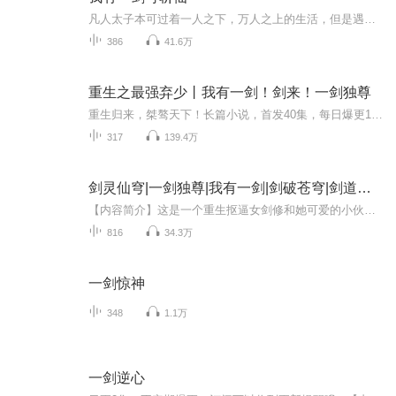
凡人太子本可过着一人之下，万人之上的生活，但是遇到了视凡人为蝼蚁的仙人，家破人亡，看他如何凭着一剑步步为营，斩杀昔日仇人，登上成仙大道！
386
41.6万
重生之最强弃少丨我有一剑！剑来！一剑独尊
重生归来，桀骜天下！长篇小说，首发40集，每日爆更10集！免费订阅有提示哦！关注主播，更有超多福利等着你！！！
317
139.4万
剑灵仙穹|一剑独尊|我有一剑|剑破苍穹|剑道独尊
【内容简介】这是一个重生抠逼女剑修和她可爱的小伙伴们一起拯救世界的故事。重生的拂衣终于变成了老天爷的亲闺女，遇名师，交挚友，杀恶妖，闯险地，修炼顶级功法，从一个自私自利的女剑修，一步步成长为心心念念拯救三千域众生的绝世剑仙。这世间一切都...
816
34.3万
一剑惊神
348
1.1万
一剑逆心