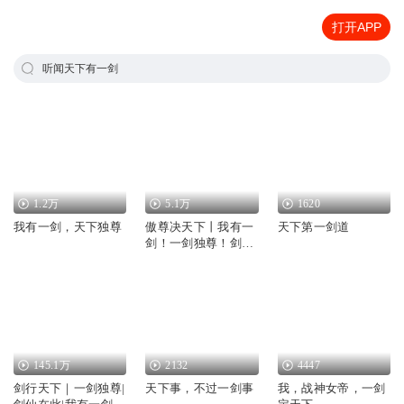
打开APP
听闻天下有一剑
1.2万
5.1万
1620
我有一剑，天下独尊
傲尊决天下丨我有一
天下第一剑道
剑！一剑独尊！剑
来！必成一代狂枭
145.1万
2132
4447
剑行天下｜一剑独尊|
天下事，不过一剑事
我，战神女帝，一剑