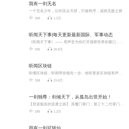
我有一剑无名
一个无名少年，以剑压众天骄，打破秩序，成就无敌之路
348
1.2万
听闻天下事|每天更新最新国际、军事动态
《听闻天下事》—— 用声音为你打开观察世界的窗口，在纷繁时局中锚定认知坐标。聚焦核心议题：从博弈到冲突本专辑深耕国际事务核心场域，以大国博弈为主线，辐射全球时政热点。从美中关系的战略试探与竞合平衡，到俄乌冲突的战场态势与能源格局影响；从巴...
435
20.8万
听闻区块链
听懂区块链，听闻带你领先一步。收听更多区块链有声资讯
338
15.6万
一剑独尊：剑倾天下，从孤岛出世开始！
【邪道魁首的逆袭之路】 异魔门掌门：第三十二代掌门梦飘遥，身负师傅异魔天"雄霸天下"的重托，携青玉剑踏浪而出！ 孤岛十八年：十年磨一剑，精通百家杂学，学全师傅所有绝技，出世即巅峰！异魔门玉佩+北寒玄钢青玉剑，传承与实力的双重象征！师傅异魔天...
185
1.2万
我有一剑可斩仙