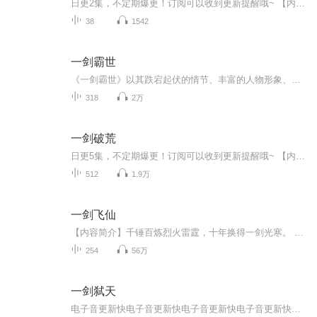
日更2集，不定期爆更！订阅可以收到更新提醒哦~ 【内容简介】 你有没有过这种感觉——全世界都想利用你，连你手里的剑，都在骗你去死？他们说：守心剑主，必须无情。可那个冰刃仙子偏偏夜夜翻我屋顶，留下香囊，还笑：“图你心纯，好骗啊～”我本想装傻到...
38
1542
一剑霸世
《一剑霸世》以其跌宕起伏的情节、丰富的人物形象、独特的世界观设定和精彩的战斗场面，吸引了大量读者的喜爱。同时，该作品也传递了勇往直前、不断超越自我的精神，深受读者好评。
318
2万
一剑破荒
日更5集，不定期爆更！订阅可以收到更新提醒哦~ 【内容简介】 在遥远的古战场，战神阳梵因罪被封，沉睡千年。重生之际，他握着神秘神剑鸣鸿，怀揣《梵天诀》，在神秘女侠引领下，踏上寻师之路。途中，他邂逅被拐少女琉洛，共赴险境。阳梵的每一次战斗，皆...
512
1.9万
一剑飞仙
【内容简介】千锤百炼烈火雷霆，十年换得一剑光寒。 潜牙伏爪百般忍受，只为今朝一飞冲霄！【作者/主播简介】作者：流浪的蛤蟆，阅文集团大神作家，网络文学知名作家，文笔汪洋恣肆，行文天马行空，极富创造力。主播： 摩崖时刻-文枫
254
56万
一剑弑天
电子音更新快电子音更新快电子音更新快电子音更新快电子音更新快电子音更新快电子音更新快电子音更新快电子音更新快电子音更新快电子音更新快电子音更新快电子音更新快电子音更新快电子音更新快电子音更新快电子音更新快电子音更新快电子音更新快电子音更新快电子音更新快电子音更新快电子音更新快电子音更新快电子音更新快电子音更新快电子音更新快电子音更新快电子音更新快电子音更新快电子音更新快电子音更新快电子音更新快电子音更新快电子音更新快电子音更新快电子音更新快电子音更新快电子音更新快电子音更新快...