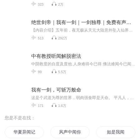
323
2万
绝世剑帝｜我有一剑｜一剑独尊｜免费有声小说
【内容介绍】五年前，夜无极从天元大陆意外坠入仙界。五百年后，他成为仙界一代绝世剑帝，然而却遭到挚友神风仙帝背叛，惨遭八位仙帝联手偷袭，重伤坠入死亡长河，阴错阳差回到了天元大陆。“待本帝重回巅峰，必将横扫诸天万界！”【作者介绍】万年一书生...
513
292万
中有教授听闻解脱密法
中阴救度的自度及度他.人身难得今已得.佛法难闻今已闻.此身不向今生渡.更向何生渡此身!
99
5.5万
我有一剑，可斩万般命
这是个武道为尊的世界，弱肉强食即是天命。 平凡人，忍气吞声；武道者，争强好胜。 这似乎就是每个人与生俱来的“命”。但他偏不信命！ 我有一剑，不斩恩仇，不斩情爱，不斩苍生…… 只斩那缠身的因果，只斩那逼人的枷锁，只斩那万般不公的宿命！“你说这...
171
1.6万
您是不是在找：
华夏异闻记
风声中闻你
如是我闻