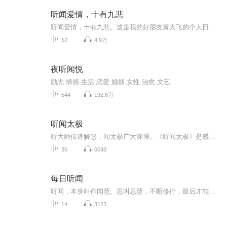
听闻爱情，十有九悲
听闻爱情，十有九悲。这是我的好朋友黄大飞的个人日记哦，大家喜欢可以订阅关注哦想听原版的可以搜索黄大飞同名专辑听闻爱情，十有九悲进行收听哦。对了还有一件事主播这里可以投稿的,不管是评论,还是私信。不管是小故事,还是一些有哲理的句子。都是可以的...
52
4.9万
夜听闻悦
励志 情感 生活 恋爱 婚姻 女性 治愈 文艺
544
192.6万
听闻太极
听大师传道解惑，闻太极广大渊博。《听闻太极》是感恩太极大学堂2022年推出的一档全新栏目，通过朗读太极拳名家、研究学者们的经典论述，以音频和文字的形式为大家提供一场听闻盛宴。通过听他人的朗读，而有所思，有所悟，进而闻其道也。自太极拳著名文化...
35
6048
每日听闻
听闻，本身叫作闻慧。思叫思慧，不断修行，最后才能开智慧。所以，佛门里说 “听闻随转修心要，少力即脱生死城” 。
14
3123