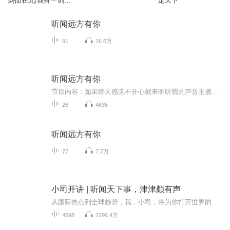
剑仙在此|我有一剑|
定天下
永久免费
听闻远方有你
91
16.6万
听闻远方有你
节目内容：如果哪天感觉不开心就来听听我的声音主播介绍：我是一个人逛公园，希望我的声音可以让你感觉到温暖，从而喜欢我
26
4635
听闻远方有你
77
7.7万
小司开讲 | 听闻天下事，津津颇有声
从国际热点到全球趋势，我，小司，将为你打开世界的大门，深入解析世界各地正在发生的重要事件，让你真正听懂大势，掌握未来的发展脉搏。每一期节目，都将呈现独到的视角和深刻的解读，让你不仅了解事实，更能洞悉背后的逻辑，从而把握机遇，迎接挑战。赶...
4598
2296.4万