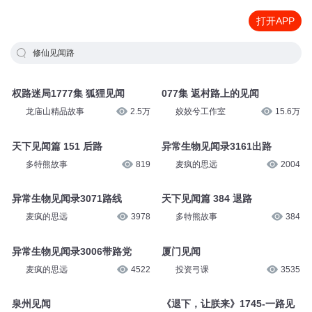
打开APP
修仙见闻路
权路迷局1777集 狐狸见闻
077集 返村路上的见闻
龙庙山精品故事
2.5万
姣姣兮工作室
15.6万
天下见闻篇 151 后路
异常生物见闻录3161出路
多特熊故事
819
麦疯的思远
2004
异常生物见闻录3071路线
天下见闻篇 384 退路
麦疯的思远
3978
多特熊故事
384
异常生物见闻录3006带路党
厦门见闻
麦疯的思远
4522
投资弓课
3535
泉州见闻
《退下，让朕来》1745-一路见