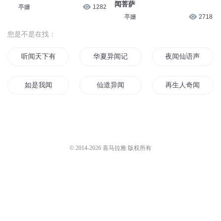
闻菩萨
亭姗
1282
亭姗
2718
您是不是在找：
听闻天下有一剑
华夏异闻记
夜闻仙语声
如是我闻
仙道异闻
再生人奇闻
道灵异闻
闻人往事
风声中闻你
夜行九州异闻
修真闻道
末世异闻
© 2014-
2026
喜马拉雅 版权所有
末路时闻风
双世妖闻
山海异闻日记
仙魔异闻传
仙魔传闻
异闻世事