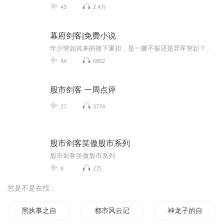
43
2.4万
幕府剑客|免费小说
年少突如其来的接下重担，是一蹶不振还是异军突起？御前比武大会...神秘的邪恶组织...妖魔突现...扑朔迷离...亲情、友情、爱情、交织纵横...一群平凡的年轻人...注定了悲哀的宿命……
44
6852
股市剑客 一周点评
27
3774
股市剑客笑傲股市系列
股市剑客笑傲股市系列
8
2万
您是不是在找：
黑执事之自述
都市风云记述传
神龙子的自述