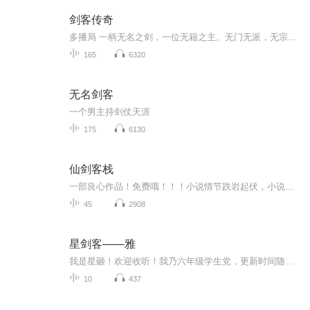
剑客传奇
多播局 一柄无名之剑，一位无籍之主。无门无派，无宗无族，孤身行走于乱世江湖。剑锋所指，不问正邪，只凭心定；前路漫漫，不问归途，唯剑作伴。世人皆有名号争高下，他却以无名藏锋芒。当风云再起，山河动荡，这柄无主之剑，终将迎来真正的主人。
165
6320
无名剑客
一个男主持剑仗天涯
175
6130
仙剑客栈
一部良心作品！免费哦！！！小说情节跌岩起伏，小说角色活灵活现，紧扣事件脉搏，高品质音频！！绝对震撼您的心灵。欢迎您的关注和订阅。。如果喜欢请给作品点赞，点赞，点赞，点赞啊！更希望您将喜欢的节目分享给小伙伴一起来享受！！所有专辑免费，免费，免费！重要的事情说三遍！说三遍！说三遍！说三遍！请做个优雅的动作，，小手点击分享出去吧！小手点击分享出去吧！小手点击分享出去吧！小手点击分享出去吧！小手点击分享出去吧！
45
2908
星剑客——雅
我是星砸！欢迎收听！我乃六年级学生党，更新时间随机，请勿介意！ 猫耳少女星小雅从小希望成为一名厉害的剑客。在巧缘下，小雅和雀小羽考进了剑客学校，遇到了一连串有趣的事。 雀小羽的往事，插班生暗雪的身份，交换生白云悠的身世。十大天王又都是谁？...
10
437