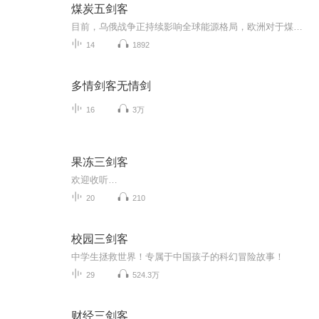
煤炭五剑客
目前，乌俄战争正持续影响全球能源格局，欧洲对于煤炭的替代性需求的提升将持续推高全球煤炭价格，国家统计局数据显示，1-3月份，煤炭开采和洗选业利润总额同比增长1.89倍。落到上市公司层面，多只煤炭股发布业绩大增。消息面上，中国煤炭运销协会4月28日...
14
1892
多情剑客无情剑
16
3万
果冻三剑客
欢迎收听…
20
210
校园三剑客
中学生拯救世界！专属于中国孩子的科幻冒险故事！
29
524.3万
财经三剑客