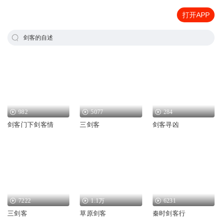
打开APP
剑客的自述
982
5077
284
剑客门下剑客情
三剑客
剑客寻凶
7222
1.1万
6231
三剑客
草原剑客
秦时剑客行