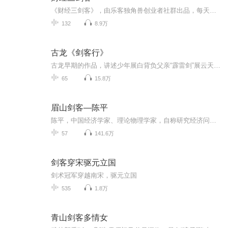
《财经三剑客》，由乐客独角兽创业者社群出品，每天三分钟，让你掌握创业、理财小技巧！每周一到周五早上7：00更新更多创业内容信息敬请搜索：乐客独角兽 乐客独角兽是中国领先的以社群为核心的创业服务平台，通过线上线下相结合的模式，向创业相关群体提供包含会员服务、内容生产、赛事论坛活动、股权投资、空间运营等多样化服务。其中乐客独角兽社群旨在为创业者提供线上有知识、线下有组织、节点有活动、投资有渠道、各地有空间五大特色全方位服务。...
132
8.9万
古龙《剑客行》
古龙早期的作品，讲述少年展白背负父亲“霹雷剑”展云天被五个结义兄弟以奸计密谋杀害的血海深仇，闯荡江湖，学成绝世武功，终报父仇，并独力对抗企图一统中原武林的强大恶势力“南海门”，除“三煞”，诛“四凶”，力挽狂澜，创下赫赫声名，最终与五个美...
65
15.8万
眉山剑客—陈平
陈平，中国经济学家、理论物理学家，自称研究经济问题的物理学家。北京大学国家发展研究院（前身中国经济研究中心）教授、博士生导师（2013年退休）。复旦大学中国研究院高级研究员、学术委员会主任，上海春秋发展战略研究院高级研究员；哥伦比亚大学资本...
57
141.6万
剑客穿宋驱元立国
剑术冠军穿越南宋，驱元立国
535
1.8万
青山剑客多情女