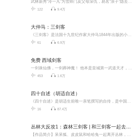
武林新秀“冷一凡”为雪师门及父母深仇，易名“浪子”隐去本门武功，又得以江湖秘客所指点，招式逆转使用，这就避免被仇家发现。江湖事实难料，百年失传武林“推元反戕”出现伤人。神秘庄院请浪子看病。尼姑庵，病弱少妇，竟能杀人搏斗周旋于高手，温柔多...
122
9.4万
大仲马：三剑客
《三剑客》是法国十九世纪作家大仲马1844年出版的小说Les Trois Mousquetaires。故事内容是没落贵族出身的达达尼昂到巴黎投军，加入国王路易十三的剑客卫队，和其他三剑客成为好朋友。他们为了保护王后西班牙公主安娜·奥地利的名誉，抗击红衣主教黎塞留，...
61
6.9万
免费 西域剑客
一剑诛仙佛，一剑葬神魔！ 他本是皇城第一武道天才，却丹田被毁，沦为天下人耻笑的废物。 绝望之际，竟发现体内藏有一座剑神墓！ 十八道神秘墓碑，刻印着无上剑道绝学，墓中更有一道神剑之魂，名为葬天！ 从此之后，一个亘古未有的剑神横空出世，威震九天...
453
1.6万
四十自述（胡适自述）
《四十自述》是胡适生前唯一亲笔撰写的自传，是中国现代传记文学的名篇之作。该书讲述了自己童年、少年与青年时代的人生经历，回顾了前四十年的心路历程，是胡适先生与自己的青少年时代进行的“心灵对话”，从中能够感受到先生特有的儒雅、睿智、幽默的文人气息。
16
87.4万
丛林大反攻1：森林三剑客 | 和三剑客一起去丛林冒险
【作品简介】呆呆狐、皮皮鼠和哈哈兔一起离开丛林，准备下山去闯荡世界，却在途中掉入猎人的陷阱。呆呆狐和皮皮鼠侥幸逃脱，而哈哈兔却落入猎人的手中。侥幸的是，猎人并没有把哈哈兔杀掉，而把她当宠物养了起来。但猎人那两条贪婪和残忍的猎狗，嫉妒哈哈...