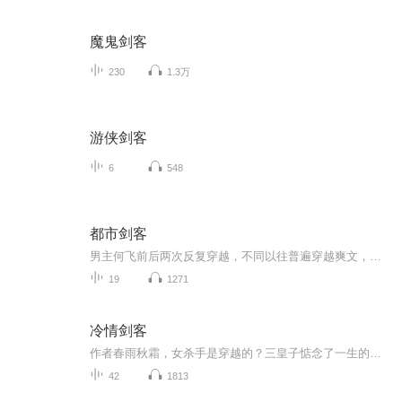
魔鬼剑客
230
1.3万
游侠剑客
6
548
都市剑客
男主何飞前后两次反复穿越，不同以往普遍穿越爽文，男主通过异界修炼，回到了现代，但却并不是他的时代，而是他出生之前。大家给的鼓励就是我们最大的动力，因为人员比较少，只有我和女主两个人，我负责写和读，她负责读和后期制作，所以更新时间也许会稍...
19
1271
冷情剑客
作者春雨秋霜，女杀手是穿越的？三皇子惦念了一生的人结局如何？
42
1813