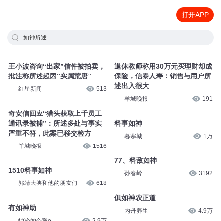
打开APP
如神所述
王小波咨询“出家”信件被拍卖，
退休教师称用30万元买理财却成
批注称所述起因“实属荒唐”
保险，信泰人寿：销售与用户所
述出入很大
红星新闻
513
羊城晚报
191
奇安信回应“猎头获取上千员工
通讯录被捕”：所述多处与事实
料事如神
严重不符，此案已移交检方
暮寒城
1万
羊城晚报
1516
77、料敌如神
1510料事如神
孙春岭
3192
郭靖大侠和他的朋友们
618