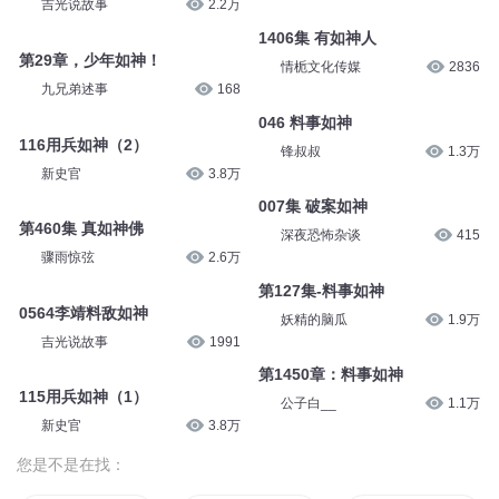
0138 料事如神
49王翦用兵如神
吉光说故事
9675
齐心文化
224
0550 敬我如神明
0049陈灌料事如神
六零一听书
4.3万
吉光说故事
2.2万
1406集 有如神人
第29章，少年如神！
情栀文化传媒
2836
九兄弟述事
168
046 料事如神
116用兵如神（2）
锋叔叔
1.3万
新史官
3.8万
007集 破案如神
第460集 真如神佛
深夜恐怖杂谈
415
骤雨惊弦
2.6万