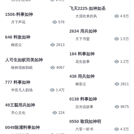
俱如神农正道
有如神助
内丹养生
4.9万
怕冷的企鹅e
2.9万
飞天2225-如神如圣
1508-料事如神
大漠吹来的风
4.9万
月下声花
576
2634 用兵如神
648 料敌如神
天下书盟
1.5万
柳若尘
2613
184 料事如神
人可生如蚁而美如神
花生故事
1.2万
格林强效助眠
4067
438 用兵如神
777 料事如神
柳若尘
2811
华音凡人剧场
1.4万