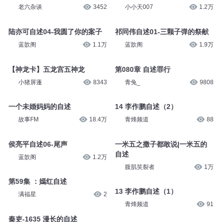
老六杂谈
3452
小小天007
1.2万
陆亦可自述04-我圆了你的案子
祁同伟自述01-三颗子弹的祭献
蓝歆阁
1.1万
蓝歆阁
1.9万
【神龙卡】五龙宫五神龙
第080章 自述罪行
小猪屏蓬
8343
青兔_
9808
一个未婚妈妈的自述
14 李作鹏自述（2）
故事FM
18.4万
青烽频道
88
侯亮平自述06-尾声
一米五之撒子都敢说|一米五的
自述
蓝歆阁
1.2万
腹肌笑裂者
1万
第59集 ：嫣红自述
13 李作鹏自述（1）
满福星
2
青烽频道
91
秦吏-1635 漫长的自述