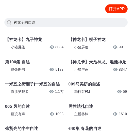
打开APP
神龙子的自述
【神龙卡】九子神龙
【神龙卡】棋子神龙
小猪屏蓬
8084
小猪屏蓬
9911
第100集 自述
【神龙卡】天池神龙、地池神龙
磨铁图书
5183
小猪屏蓬
8347
一米五之街溜子|一米五的自述
009马美娇的自述
腹肌笑裂者
1.1万
独行客FM
59
005 风的自述
男性结扎自述
巨凌有声
1093
主播林静
1610
张贤亮的半生自述
640集 春花的自述