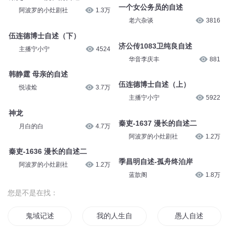
一个女公务员的自述
阿波罗的小灶剧社
1.3万
老六杂谈
3816
伍连德博士自述（下）
济公传1083卫纯良自述
主播宁小宁
4524
华音李庆丰
881
韩静霆 母亲的自述
伍连德博士自述（上）
悦读烩
3.7万
主播宁小宁
5922
神龙
秦吏-1637 漫长的自述二
月白的白
4.7万
阿波罗的小灶剧社
1.2万
秦吏-1636 漫长的自述二
季昌明自述-孤舟终泊岸
阿波罗的小灶剧社
1.2万
蓝歆阁
1.8万
您是不是在找：
鬼域记述
我的人生自述
愚人自述