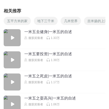
听友128734224
豁P犯
相关推荐
回复
2020-08-12
0
五平方米的家
地下三千米
几米世界
吉米扬的上海
一米五去健身|一米五的自述
腹肌笑裂者
1.33万
一米五要投资|一米五的自述
腹肌笑裂者
1.39万
一米五之死皮|一米五的自述
腹肌笑裂者
1.17万
一米五之耍高兴|一米五的自述
腹肌笑裂者
1.06万