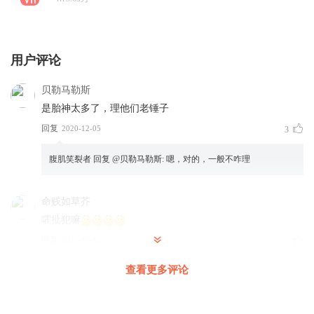
用户评论
贝勒马勒斯
是胎神太多了，理他们老锤子
回复
2020-12-05
3
腹肌笑裂者
回复 @
贝勒马勒斯
:
嗯，对的，一般不咋理
命贱如草芥
嚯批犯嘛
回复
2021-10-12
2
查看更多评论
心态要端正
我是你们同行派来的
回复
2020-07-20
2