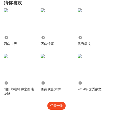
猜你喜欢
艾迪森1神
嚯p犯
回复
2020-07-16
2
8468
240
934
PJTL_3s
西南世界
西南遗事
优秀散文
叫颤头儿
回复
2020-07-17
1
凉川明介
我晓得 豁P犯
回复
2020-07-16
1
4414
8559
7519
阴阳师在钻井之西南
西南联合大学
2014年优秀散文
Yy雨菲菲
龙脉
缠头儿
回复
2020-09-09
0
换一批