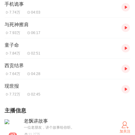
手机诡事
7.74万
04:03
与死神擦肩
7.93万
06:17
童子命
7.84万
02:51
西贡结界
7.64万
04:28
现世报
7.72万
02:45
主播信息
老飘讲故事
一位老朋友，讲个故事给你听。
加关注
11.27万