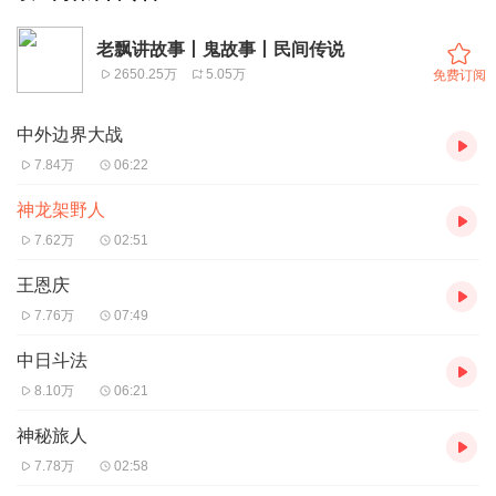
老飘讲故事丨鬼故事丨民间传说
2650.25万
5.05万
免费订阅
中外边界大战
7.84万
06:22
神龙架野人
7.62万
02:51
王恩庆
7.76万
07:49
中日斗法
8.10万
06:21
神秘旅人
7.78万
02:58