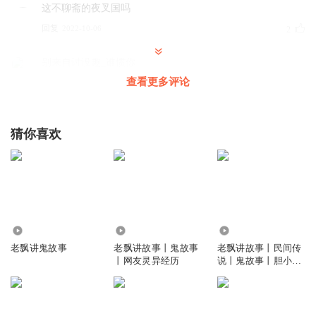
这不聊斋的夜叉国吗
回复
2022-10-06
2
别来自讨没趣_谁惯你
这是哪期故事会的故事
查看更多评论
回复
2025-02-21
0
猜你喜欢
别来自讨没趣_谁惯你
回复 @
别来自讨没趣_谁惯你
:
30年前看过
听友347515443
这不聊斋吗
回复
2022-09-18
0
2.48万
8276.81万
51.13万
老飘讲鬼故事
老飘讲故事丨鬼故事
老飘讲故事丨民间传
丨网友灵异经历
说丨鬼故事丨胆小勿
入