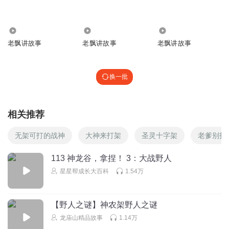
209.89万
122.86万
863.28万
老飘讲故事
老飘讲故事
老飘讲故事
换一批
相关推荐
无架可打的战神
大神来打架
圣灵十字架
老爹别打
113 神龙谷，拿捏！ 3：大战野人
星星帮成长大百科
1.54万
【野人之谜】神农架野人之谜
龙庙山精品故事
1.14万