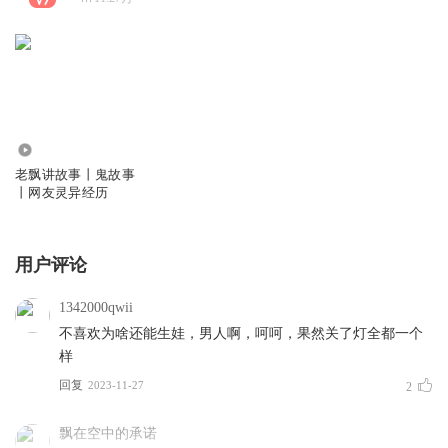
8276.81万
老飘讲故事丨鬼故事
丨网友灵异经历
用户评论
1342000qwii
不喜欢为啥还能生娃，男人啊，呵呵，果然关了灯全都一个
样
回复
2023-11-27
2
飘在空中的承诺