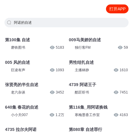
打开APP
阿诺的自述
第100集 自述
009马美娇的自述
磨铁图书
5183
独行客FM
59
005 风的自述
男性结扎自述
巨凌有声
1093
主播林静
1610
张贤亮的半生自述
4739 阿诺王子
老六杂谈
3452
酷匠听书
7451
640集 春花的自述
第116集_用阿诺换钱
小小天007
1.2万
寒梅墨香工作室
4163
4735 拉尔夫阿诺
第080章 自述罪行