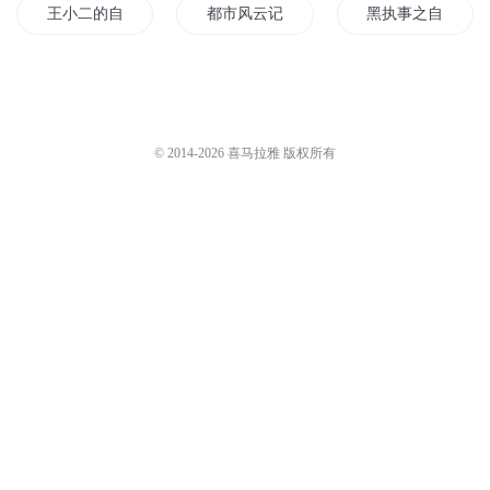
王小二的自述
都市风云记述传
黑执事之自述
自述之逼不得已
星宇战述
神魔述异
讲述凡尘
花语述云柯
神龙子的自述
© 2014-
2026
喜马拉雅 版权所有
千金一诺
含灵述异
我的人生自述
如神所述
重生之千金一诺
剑客的自述
太平要述
始源述说者