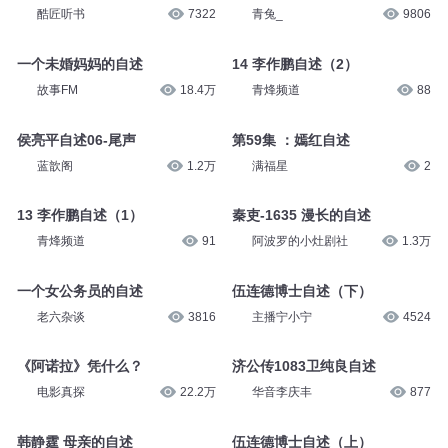
酷匠听书
7322
青兔_
9806
一个未婚妈妈的自述
14 李作鹏自述（2）
故事FM
18.4万
青烽频道
88
侯亮平自述06-尾声
第59集 ：嫣红自述
蓝歆阁
1.2万
满福星
2
13 李作鹏自述（1）
秦吏-1635 漫长的自述
青烽频道
91
阿波罗的小灶剧社
1.3万
一个女公务员的自述
伍连德博士自述（下）
老六杂谈
3816
主播宁小宁
4524
《阿诺拉》凭什么？
济公传1083卫纯良自述
电影真探
22.2万
华音李庆丰
877
韩静霆 母亲的自述
伍连德博士自述（上）