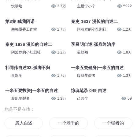
悦读烩
3.7万
主播宁小宁
5922
第3集 喊我阿诺
秦吏-1637 漫长的自述二
寒梅墨香工作室
2.7万
阿波罗的小灶剧社
1.2万
秦吏-1636 漫长的自述二
季昌明自述-孤舟终泊岸
阿波罗的小灶剧社
1.2万
蓝歆阁
1.8万
祁同伟自述03-孤鹰不归
一米五去健身|一米五的自述
蓝歆阁
1.7万
腹肌笑裂者
1.3万
一米五要投资|一米五的自述
惊魂笔录 049 自述
腹肌笑裂者
1.3万
己若尘
59
您是不是在找：
愚人自述
一个老千的自述
一个强者的自述