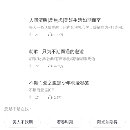
人间清醒|反焦虑|美好生活如期而至
每天一条认知觉醒，用声音洗礼心灵，缓解焦虑~打造积极心态轻松躺平...欢迎订阅本专辑，青衣会每天都会分享一条正能量。哈喽哈喽小耳朵们，我是青衣，欢迎来到来到青衣说事，觉得内容还有用所帮助的话，还请点亮小红心关注转发，让更多的小耳朵们认知觉醒...
219
10.7万
胡歌 - 只为不期而遇的邂逅
胡歌/访谈/歌曲/有声读物/朗诵/胡歌周边
72
42.2万
不期而爱之腹黑少年恋爱秘笈
不期而爱 副CP
17
2.6万
您是不是在找：
美人不我期
着春时期
阳光如期将至