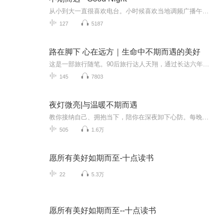
从小到大一直很喜欢电台。小时候喜欢当地调频广播午夜的互动节目，当时躲在被窝里偶尔发一条短信来互动，听到自己的短信被翻牌的开心与同学好友被一起翻牌互动的开心交织在一起，成为了篆刻在记忆里的难忘光影。不期而遇，是我很喜欢的一个词语。没有约定...
127
5187
路在脚下 心在远方｜生命中不期而遇的美好
这是一部旅行随笔。90后旅行达人天翔，通过长达六年的自助旅行，沉淀出这部旅行随笔集，内容集中于反映现代青年的理想与现实、困感与疏解。天翔走遍中国，探访名山大川、历史古都，有探险寻奇、异域风情，更有资深驴友一线采集的经济实惠、地地道道的住宿...
145
7803
夜灯微亮|与温暖不期而遇
教你接纳自己、拥抱当下，陪你在深夜卸下心防。每晚读一篇，让温暖文字扫去疲惫，给心灵找个温柔栖息地。欢迎点击收听哦！
505
1.6万
愿所有美好如期而至-十点读书
22
5.3万
愿所有美好如期而至--十点读书