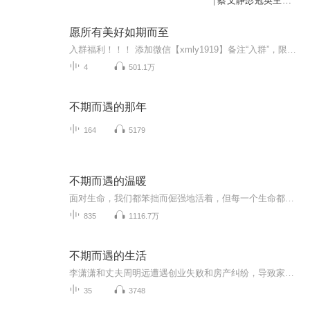
| 蔡文静彭冠英主演
影视原著 | 鲜橙《掌
中之物》姐妹篇 | 悬
愿所有美好如期而至
疑虐恋多人剧 | 阳光
入群福利！！！ 添加微信【xmly1919】备注“入群”，限时免费加入【喜马讲书官方微信交流群】与优质伙伴共同交流，免费获取喜马vip会员、精品专辑、签名书、红包雨等各种福利活动。 十点读书2016最新出品新书《愿所有美好如期而至》
之下2
4
501.1万
不期而遇的那年
164
5179
不期而遇的温暖
面对生命，我们都笨拙而倔强地活着，但每一个生命都不曾卑微，因为我们都拥抱着我们心中的怕与爱。没有华丽的辞藻，只有最质朴真诚的文字，却一样地诉说着平凡人对生活的热爱，对世界的惊奇，对生命刻骨铭心的体验和感悟。也正是这样一种稀缺的质朴真诚，...
835
1116.7万
不期而遇的生活
李潇潇和丈夫周明远遭遇创业失败和房产纠纷，导致家庭陷入经济危机，二人与一对新婚夫妻顾易和韩星暂时合租于同一屋檐下，两个家庭的生活交织在一起，状况百出。李潇潇成功面试新公司，却意外与顾易成为同事，在工作上从针锋相对到携手合作，逐渐结成了互...
35
3748