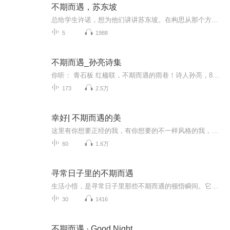
不期而遇，苏东坡
总给学生许诺，想为他们讲讲苏东坡。在构思从那个方面切入，他是天才的艺术家？美食家？乐天派？还是怎样的形象，只是觉得他是完美的人，心胸宽广，才华横溢，有情有义，剑胆琴心，既有社会责任，又有生活情趣……无法定义。
5
1988
不期而遇_孙亮诗集
你听： 青石板 红楹联，不期而遇的雨巷！诗人孙亮，80后新生代朦胧诗人，祖籍河南商丘睢县，曾先后就读于河南警察学院 、中国农业大学。从高中时代就开始萌发对诗歌创作的热情，已经创作现代诗近千首，曾在多家刊物及媒体平台发表。2018年出版处女作诗歌集...
173
2.5万
幸好| 不期而遇的美
这里有你想要正经的我，有你想要的不一样风格的我，多变的我，你想要的 我尽量都满足与你。我一直在努力 请你别离开 笔芯、直播时间：早上6：00-11：00.晚上18：00-21：00
60
1.6万
寻常日子里的不期而遇
生活小悟，是寻常日子里那些不期而遇的顿悟瞬间。它或许是在清晨手冲咖啡时，看着水流缓缓滤过粉末，忽然明白了“慢即是快”的哲理；或是在深夜整理旧书时，从泛黄扉页中飘落的银杏叶，让你恍然惊觉时光的温柔与残酷。这些碎片般的体悟，藏在柴米油盐的褶...
30
1416
不期而遇 · Good Night