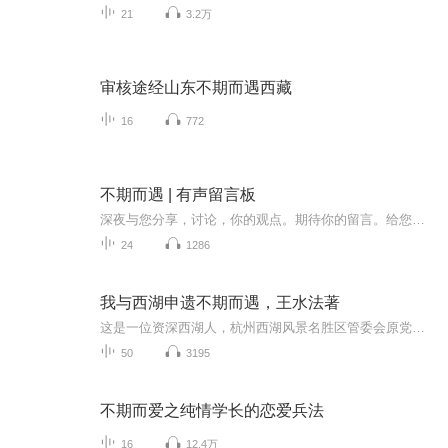
21
3.2万
审核途经山东不期而遇西藏
16
772
不期而遇 | 有声留言板
深夜与您分享，讨论，你的观点。期待你的留言。给您在乎的人，留下一段话吧，我将用声音的形式，帮您讲完您未讲出口的话。有声留言板：送祝福、耳语心事、悄悄告白、吐露烦恼固定周更，不定期爆更。留言企鹅群：197192006
24
1286
我与西湖申遗不期而遇，王水法著
这是一位资深西湖人，杭州西湖风景名胜区管委会原党委书记，主任王水法先生撰写的，揭秘西湖申报世界遗产历程的书。饱含情感，愿为西湖的一滴水，化作呵护西湖的一缕芬芳。
50
3195
不期而爱之纯情学长的恋爱兵法
16
12.4万