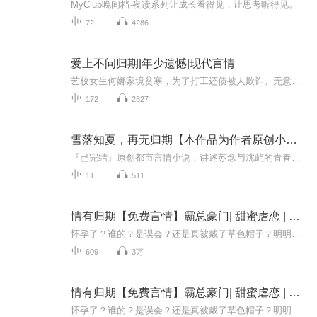
MyClub晚间档·夜读系列让成长看得见，让思考听得见。
72
4286
爱上不问归期|年少遗憾|现代言情
艺校女生何娜家境贫寒，为了打工还债被人欺诈。无意中求助于酒店客人，却从此坠入与嘉木先生爱恨纠缠之中。嘉木先生的成熟魅力深深吸引着何娜，她却不得不在嘉木与阿凌、年十三三人之间的恩怨面前.....经历情窦初开、深爱、爱恨交织、分离，时光匆匆，爱人...
172
2827
雪落知夏，再无归期【本作品为作者原创小说】
『已完结』原创都市言情小说，讲述苏念与沈屿的青春错过与漫长等待。作者本人录制，独家首发，未经授权禁止转载。
11
511
情有归期【免费言情】霸总豪门| 甜蜜虐恋 | 抵死缠绵
怀孕了？谁的？是误会？还是真被戴了草色帽子？明明深爱，为何摆出一副无情冷面？一直在锦簇花团中流连，不知何时才发现其实真爱仅有一朵。现在说爱你，还来的及吗？
609
3万
情有归期【免费言情】霸总豪门| 甜蜜虐恋 | 抵死缠绵
怀孕了？谁的？是误会？还是真被戴了草色帽子？明明深爱，为何摆出一副无情冷面？一直在锦簇花团中流连，不知何时才发现其实真爱仅有一朵。现在说爱你，还来的及吗？