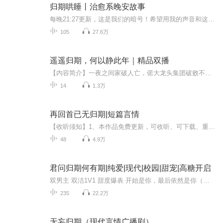
归期哄睡丨治愈系晚安故事
每晚21:27更新，这是我们的暗号！希望用我的声音和这些小故事为你织梦！希望每一个夜晚，都能用声音拥抱你！听到的世界，有我的声音陪伴！听到的世界，有你的温暖相拥！谢谢我们在这里相遇，以后的日子，一起走下去吧！
105
27.6万
遥遥归期，何以静此年｜精品双播
【内容简介】一夜之间家破人亡，偌大龙头集团破败不堪，从陌生男人的床上醒来：“就想那么不负责任的跑了不成？”“你想怎样？““把林氏集团卖给我。”“做梦！”策划一切的幕后凶手就站在自己眼前胸有成竹：“林小姐，林氏只有这一条生路，何去何从，你...
14
1.3万
再回首已无归期|短篇言情
【收听须知】1、本作品免费更新，可收听、可下载、重复收听。2、在收听过程中，如想快速阅读全版小说，可以在微信中搜索公众号【万阅斋】，关注并回复小说编号【061】，便可快速阅读全版。...
48
4.9万
君问归期何有期|纯爱|现代|校园|甜宠|高糖开启
双男主 双洁1V1 甜度爆表 开始是你，最后依然是你（づ￣3￣）づ╭～ 岁月静好，有你足矣。 一次相遇，让两个不相识的邂逅在了一起，随后的相遇、相知、相恋，到了最后的情有独钟……君秋池：我喜欢你。何雨时：正好，我也喜欢你。君秋池：那我们就在一起...
235
22.2万
无妄归期（现代言情广播剧）