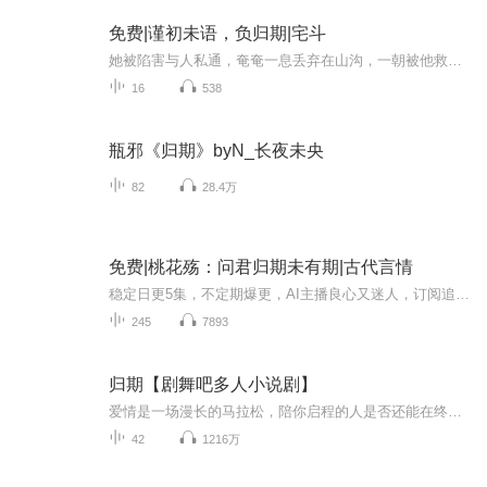
免费|谨初未语，负归期|宅斗
她被陷害与人私通，奄奄一息丢弃在山沟，一朝被他救起，成为他出鞘最利的剑刃。他说夜娘身上不该有疤痕，亲手给她涂抹祛疤的良药，他说夜娘妹妹在他那里，让她安心做事，他将她紧紧搂在怀里，承诺她杀最后一个人，便还她自由。她答应了，也去了。只是，那...
16
538
瓶邪《归期》byN_长夜未央
82
28.4万
免费|桃花殇：问君归期未有期|古代言情
稳定日更5集，不定期爆更，AI主播良心又迷人，订阅追更不迷路！ 【内容简介】 江湖繁乱，正邪谁辨。她翻手救治天下苍生，覆手策划江湖斗争。世人责她心机深沉，她却笑称天下负我，我又何惧天下。姻缘弄人，她识他，情愫暗生；他许她，腥风血雨。他们合...
245
7893
归期【剧舞吧多人小说剧】
爱情是一场漫长的马拉松，陪你启程的人是否还能在终点相遇？著名畅销书作家折火一夏的都市浪漫爱情小说《归期》，漫长的等待，等一个人懂爱，等一个人回头，由剧舞吧有声A组演播制作，喜马拉雅独家奉献，敬请收听！！！她究竟知不知道，或者相不相信，我没有把握，我能把握住的，只有现在。所以无论如何，不能放手……
42
1216万