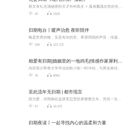
斯文有礼充满秘密的天才外科医生 × 孤身飘荡在世的失忆女鬼失忆女鬼意外附身成了这个充满“秘密”的男人妻子试探、纠葛、偏执、妄念、沉溺人鬼相恋，能否善终？“童嘉，杀了我，好不好”@声客配音 制作出品 现代言情⼴播剧《无妄归期》，每周五、六晚20：...
20
1925
归期电台丨暖声治愈 夜听陪伴
晚是世界的晚，安是有你的安。希望用我的声音，传递给你内心的力量和温柔。每晚更新一期声音内容，温暖你的夜晚。也可以在每晚十点，来到我的直播间【归期暖声治愈】倾听故事，诉说心情，共同进步，找到更好的自己。有回音的树洞：直播间粉丝团获得期待和...
180
222.3万
相爱有归期|婚姻里的一地鸡毛|情感作家犀利之作
内容简介即将大学毕业的欧小歌一时冲动，与男友林佳铭一头扎进了婚姻的行列。 原以为婚后是蜜里调油的新生活，然而，伴随着公婆的到访和突如其来的怀孕，一切都开始走样。 双方父母价值观的格格不入，孕期的不适多疑，产后的疲惫焦虑，矛盾不断被激化，家...
76
8081
至此流年无归期 | 都市现言
因为爱，何雨桐在监狱里忍受饥寒整整五年。穷其一生，只为换来他的一个回眸。可结果，却是被他生生划开身体，任由鲜血弥漫了双眼。孩子的死，家族的衰落，甚至自己的生命，直到此刻，她才明白，爱情不过就是一个奢望。如果死亡就是终结，她奋不顾身也要逃...
47
16.9万
归期夜读丨一起寻找内心的温柔和力量