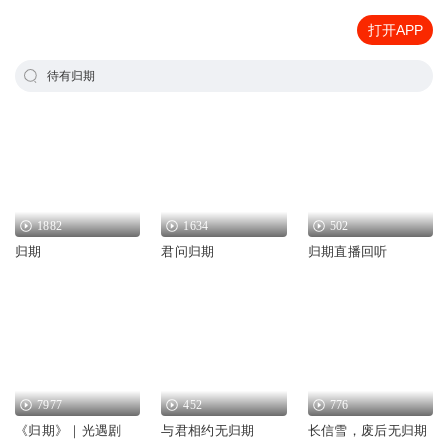
打开APP
待有归期
1882
1634
502
归期
君问归期
归期直播回听
7977
452
776
《归期》｜光遇剧
与君相约无归期
长信雪，废后无归期