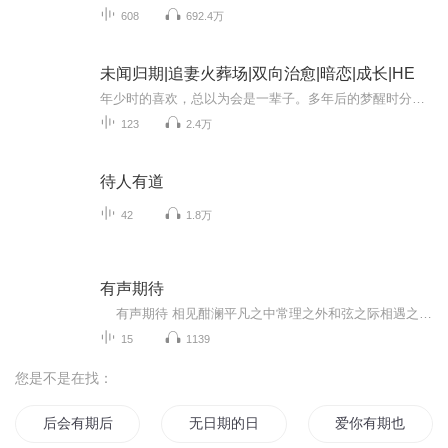
608
692.4万
未闻归期|追妻火葬场|双向治愈|暗恋|成长|HE
年少时的喜欢，总以为会是一辈子。多年后的梦醒时分，在她下定决心离开的那一瞬间，他终于看清，自己有多想把她留在身边。从知晓她爱慕时的慌乱，到确定自己心意后的醒悟，他追悔莫及。无论她是否还在原地等待，他都绝不会再放手。其实她不知道，她早就似...
123
2.4万
待人有道
42
1.8万
有声期待
有声期待 相见酣澜平凡之中常理之外和弦之际相遇之时回首之间会心一笑~
15
1139
您是不是在找：
后会有期后会有期
无日期的日记
爱你有期也有情