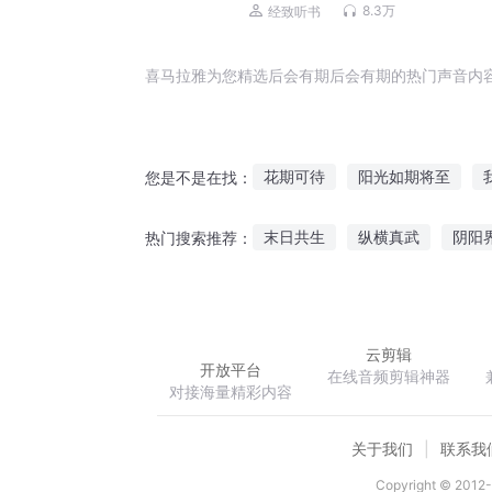
活&恩怨情深
8.3万
经致听书
喜马拉雅为您精选后会有期后会有期的热门声音内
花期可待
阳光如期将至
您是不是在找：
重生之十年之期
无日期的日
末日共生
纵横真武
阴阳
热门搜索推荐：
青春期时代
再无归期
笔砚晨暮
恋上大神真喜欢
云剪辑
开放平台
在线音频剪辑神器
对接海量精彩内容
关于我们
联系我
Copyright © 2012-