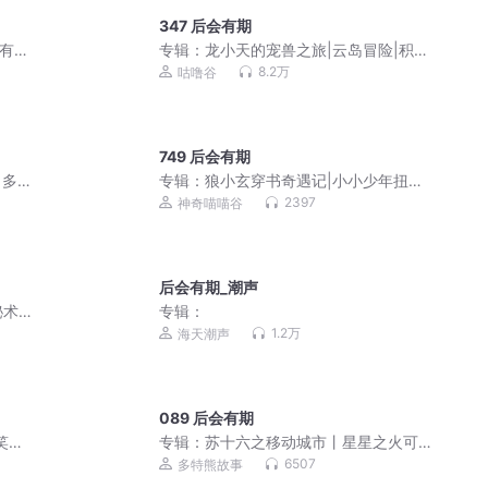
347 后会有期
人有声
专辑：
龙小天的宠兽之旅|云岛冒险|积极
超低
努力
8.2万
咕噜谷
749 后会有期
，多
专辑：
狼小玄穿书奇遇记|小小少年扭转
乾坤|穿越
2397
神奇喵喵谷
后会有期_潮声
秘术
专辑：
1.2万
海天潮声
089 后会有期
笑都
专辑：
苏十六之移动城市丨星星之火可
以燎原丨多特熊故事
6507
多特熊故事