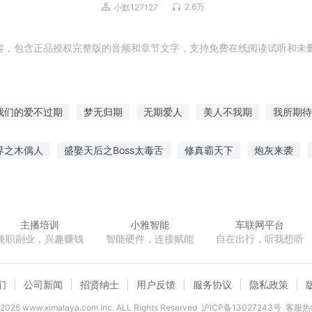
种人生
2.6万
小默127127
容，包含正品授权完整版的音频和章节文字，支持免费在线阅读试听和未删
我们的爱不过期
梦无归期
无期爱人
美人不我期
我所期待
记
不期而至的美好
神君不可期
青春可归期
恋爱空白期
界之木偶人
盛娶天后之Boss太毒舌
修真霸天下
炮灰来袭
铿锵红颜之风行天下
天才律师
欲都香帅窃玉偷香
蓝瞳公子
主播培训
小雅智能
车联网平台
兼职副业，兴趣赚钱
智能硬件，连接赋能
自在出行，听我想听
们
公司新闻
招贤纳士
用户反馈
服务协议
隐私政策
2026
www.ximalaya.com lnc. ALL Rights Reserved
沪ICP备13027243号
客服热线