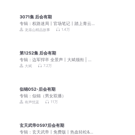
3071集 后会有期
专辑：
权路迷局丨官场笔记丨踏上青云
路丨梁健项谨丨龙庙山
1.4万
龙庙山精品故事
第1252集 后会有期
专辑：
边军悍卒 全景声丨大斌领衔 | 热
血权谋 | VIP免费多人有声剧
7.2万
大斌
似锦052-后会有期
专辑：
似锦（男女双播）
11万
有声忧蓝
玄天武帝0597后会有期
专辑：
玄天武帝丨免费版丨热血轻松&搞