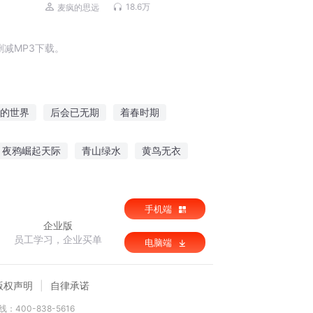
笑玄幻丨梁小渔&思远多人有声剧
18.6万
麦疯的思远
减MP3下载。
的世界
后会已无期
着春时期
待有归期
爱你有期也有情
战国时期
夜鸦崛起天际
青山绿水
黄鸟无衣
手机端
企业版
员工学习，企业买单
电脑端
版权声明
自律承诺
：400-838-5616