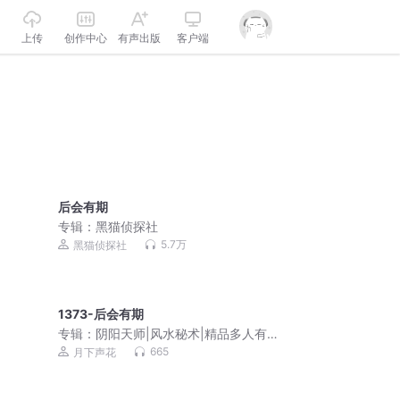
上传
创作中心
有声出版
客户端
后会有期
专辑：
黑猫侦探社
5.7万
黑猫侦探社
1373-后会有期
专辑：
阴阳天师|风水秘术|精品多人有声
剧|都市爽文|灵异鬼怪|道士法术【超低
665
月下声花
价】