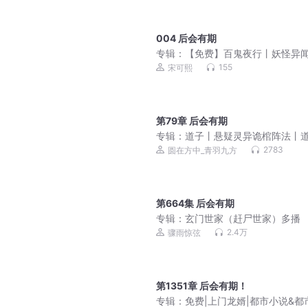
004 后会有期
专辑：
【免费】百鬼夜行丨妖怪异
丨人与妖的羁绊
155
宋可熙
第79章 后会有期
专辑：
道子丨悬疑灵异诡棺阵法丨
内斗丨纯阴相师血破道门千年杀局
2783
圆在方中_青羽九方
人有声剧
第664集 后会有期
专辑：
玄门世家（赶尸世家）多播
2.4万
骤雨惊弦
第1351章 后会有期！
专辑：
免费|上门龙婿|都市小说&都