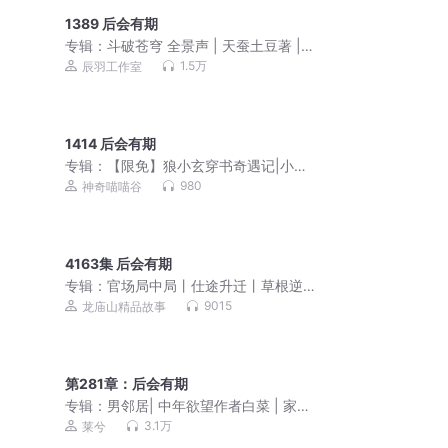
1389 后会有期
专辑：
斗破苍穹 全景声 | 天蚕土豆著 |
辰羽工作室演播 | 经典玄幻小说
1.5万
辰羽工作室
1414 后会有期
专辑：
【限免】狼小玄穿书奇遇记|小小
少年扭转乾坤|穿越
980
神奇喵喵谷
4163集 后会有期
专辑：
官场局中局丨仕途升迁丨草根逆
袭丨青云直上丨多人剧
9015
龙庙山精品故事
第281章：后会有期
专辑：
男邻居| 中年欲望作者白菜 | 家庭
伦理x两性情感x时代命运|莱兮演播|小巷
3.1万
莱兮
人家x欲望男女