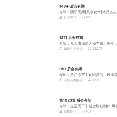
1434-后会有期
专辑：
阴阳天师|风水秘术|精品多
剧|都市爽文|灵异鬼怪|道士法术【
651
月下声花
价】
1271 后会有期
专辑：
凡人修仙传之仙界篇 | 桑梓
人剧，凡人流
28.3万
华音凡人剧场
057 后会有期
专辑：
八门命宫丨轮回复活丨风水
丨悬疑经典丨精品多播丨
1298
天辰有声故事
第1023集 后会有期
专辑：
道医天下丨紫襟剧社制作|爆
市修真|精品有声剧
6万
紫襟剧社