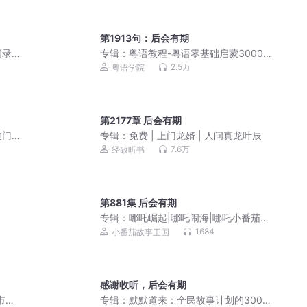
第1913句：后会有期
闻录
专辑：
粤语教程-粤语零基础启蒙3000
句
2.5万
粤语学院
第2177章 后会有期
道门
专辑：
免费 | 上门龙婿 | 人间真龙叶辰
丨多
7.6万
经致听书
第881集 后会有期
专辑：
哪吒崛起|哪吒闹海|哪吒小番茄历
险记
1684
小番茄故事王国
感谢收听，后会有期
市生
专辑：
默默道来：全民故事计划的300