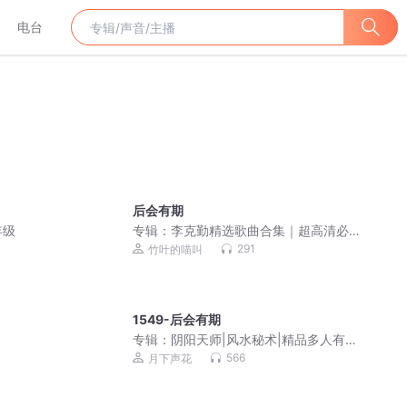
电台
后会有期
年级
专辑：
李克勤精选歌曲合集｜超高清必
备歌单
291
竹叶的喵叫
1549-后会有期
专辑：
阴阳天师|风水秘术|精品多人有声
剧|都市爽文|灵异鬼怪|道士法术【超低
566
月下声花
价】