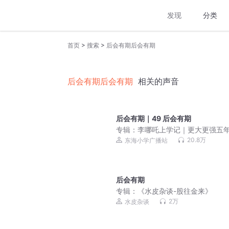
发现
分类
>
>
首页
搜索
后会有期后会有期
后会有期后会有期
相关的声音
后会有期｜49 后会有期
专辑：
李哪吒上学记｜更大更强五
20.8万
东海小学广播站
后会有期
专辑：
《水皮杂谈-股往金来》
2万
水皮杂谈