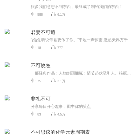
很多我们意想不到东西，最终成了制约我们的东西！
588
6.1万
君妻不可追
“娘娘,听说帝君要休了你。”平地一声惊雷,激起天界万千八卦浪。古板严肃的东岳帝君,居然要休妻?是阴谋吗?是外遇吗?还是一枝红杏踏墙去了吗?最新最真实武罗版本解说:“其实帝君不能那啥道了。”...调侃轻松为主,小阴小谋为辅。主要是个废柴大龄女仙因一纸休书引发的狗血前缘与后缘。
18
777
不可饶恕
一部经典作品！人物刻画细腻！情节起伏吸引人。根据听众的喜好而精选，声音清晰，感染力强。感情色彩浓厚。。就是对我们的最大支持和厚爱。每天加班很辛苦，您就动动手指支持一下吧！一部经典作品！人物刻画细腻！情节起伏吸引人。根据听众的喜好而精选，声音清晰，感染力强。感情色彩浓厚。。就是对我们的最大支持和厚爱。每天加班很辛苦，您就动动手指支持一下吧！一部经典作品！人物刻画细腻！情节起伏吸引人。根据听众的喜好而精选，声音清晰，感染力强。感情色彩浓厚。。就是对我们的最大支持和厚爱。每天加班很...
75
2.1万
非礼不可
分享每日开心趣事，戳中你的笑点
83
4.5万
不可思议的化学元素周期表