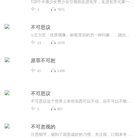
118个卡通少女男少女引领你走进化学，走进化学元素一本最好玩、最具想象力的活＂化学元素周期表＂
4
7971
不可思议
⊙王力宏「优质偶像」标签背后的另一种印象……跳出优质偶像的框框 每一个人都认识王力宏。若要问你对王力宏的印象是什么？相信每一个人脑海所浮现的应该是一迭声、一连串的「优质」印象；一个干干净净、清清爽爽的大男生，温文儒雅又有礼和善，美国一流大...
13
1078
原罪不可恕
41
1359
不可思议
不可思议这个世界上有些东西可以不信，但不可以不敬，有的时候需要多一些东西保持敬畏之心，免生祸患‼️ 绝对的良心作品，情节丰富多彩，跌宕起伏，音质高，声音扣动心弦。。喜欢就分享和小伙伴们一期来听吧。欢迎点赞评论啊。。手指轻轻一点分享出去，很简单的动作，但是这就是对我们节目的最大支持和厚爱。不要钱，不要赞助。只要您的的多分享，多评论。。还等什么亲。动手吧
5
957
不可忽视的
注意细节，做到了就形成好的习惯。关注我，订阅本专辑，有园魔法树小故事。