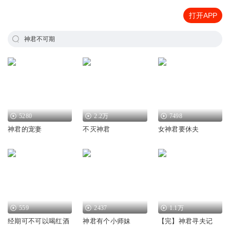
打开APP
神君不可期
5280
2.2万
7498
神君的宠妻
不灭神君
女神君要休夫
559
2437
1.1万
经期可不可以喝红酒
神君有个小师妹
【完】神君寻夫记