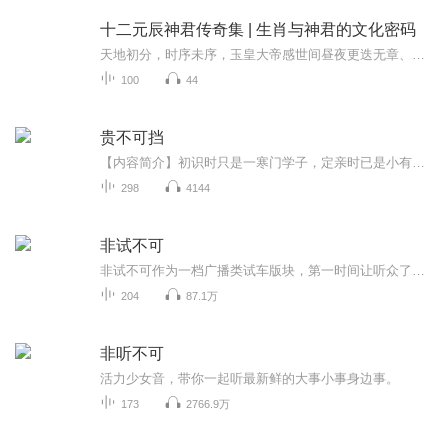
十二元辰神君传奇集 | 生肖与神君的文化密码
天地初分，时序未序，玉皇大帝感世间昼夜更迭无章、寒暑交替失度，遂诏命太白金星遴选十二位兼具灵韵与德行者，册封十二元辰神君，司掌十二时辰，配位十二地支，护佑凡间生灵作息、万物生长节律。此十二神君或以兽形显化，或具人形神威，各携本命法器，各...
100
44
贵不可挡
【内容简介】初识时只是一寒门学子，定亲时已是小有名气的举人老爷，可为何要成亲了却成了王爷这，她是嫁还是不嫁呢嫁得成还是嫁不成呀。版权来源：阅文集团【作者/主播】作者：月月萌主播：一唱一和，女，2019年10月入行，参与《九重宫阙》等数部多人有声...
298
4144
非试不可
非试不可作为一档广播类试车版块，第一时间让听众了解车型特点、驾乘感受为主体，将枯燥无味的机械运动用闲适亲切的话语传送到听众耳畔，使听众产生强烈的画面感。车型选择上，不但有接地气的百姓家中用车，更有器宇不凡的高端豪华车，对于车型特点我们有...
204
87.1万
非听不可
活力少女音，带你一起听最新鲜的大事小事身边事。
173
2766.9万