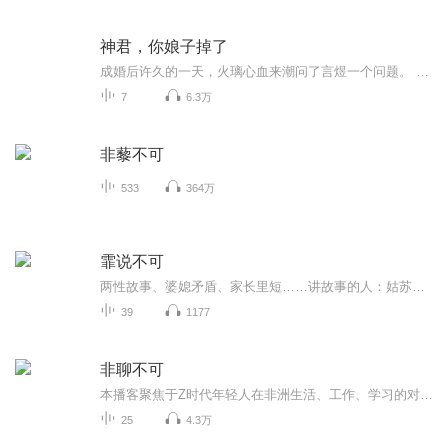
神君，你娘子掉了
成婚后许久的一天，火璃心血来潮问了言煜一个问题。 火璃:狐狸精，我和你娘同时掉湖里，你先救谁？ 言煜:谁也不救。 火璃:你这个杀千刀没良心的狐狸精，我要回娘家！ 言煜:娘子莫不是在火里呆的太久，脑子也给烧化了，一来，我娘已经羽化，二来，你哪来的...
7
6.3万
非藜不可
533
364万
霏说不可
两性故事、婆媳矛盾、家长里短……讲故事的人：姑苏雨雪霏写故事的人：南风了了本专辑更新频次：一周三集，不定期爆更《霏说不可》是一档情感故事播客节目。用温柔的声音，拆解普通人的爱恨与成长。每段故事里，或许会有你的影子，不灌鸡汤，只讲真实情感...
39
1177
非聊不可
本播客聚焦于Z时代年轻人在非洲生活、工作、学习的对话型播客。在这里，你将听见最真实的非洲、最新鲜有趣的声音和最前沿的非洲职场选择。
25
4.3万