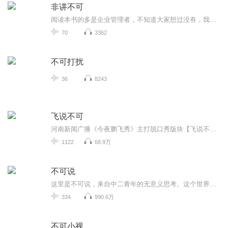
非讲不可
阅读本书的多是企业管理者，不知道大家想过没有，我们在管理过程中虽然很忙很累，却往往事倍功半？为了提升素质，我们也曾自学、拜访名人及参加管理培训，为什么好多方法听起来很有道理，做起来却很难？我们在生活中对朋友100%甚至一百一，却为什么会好心...
70
3362
不可打扰
36
8243
飞说不可
河南新闻广播《今夜鹏飞秀》主打脱口秀版块【飞说不可】。热点、焦点、槽点、笑点……让生活有料一点！主播个人双wei @飞说不可_鹏飞 feishuobuke1
1122
68.9万
不可说
这里是不可说，来自中二青年的无意义思考。这个世界从来就不只有黑与白，到底是谁在定义善恶对错，我们又该如何与这个世界相处，作为95后的我们应该有自己的态度。不可说，不意味着不说，表达永远不是为了颠覆什么，而是为了让我们生活的这个世界变得更好...
334
990.6万
不可小视