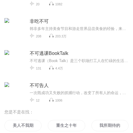
20
1082
非吃不可
韩非多年主持美食节目和游走世界品尝美食的经验，来告诉你一道美食背后的八卦。打着美食的“幌子”，讲个百科全书；以美食本身为基础，以历史、人文、奇闻异事，作为强大背景支撑，并给出独到见解。把我的“见闻”，变成你的“谈资”。中国人的饭桌，就是...
208
203.3万
不可逃课BookTalk
不可逃课（Book Talk）是三个职场打工人在忙碌的生活中抽空看书、一起聊天的谈话节目。我们希望能通过这档节目让自己保持阅读和思考，同时又能和好朋友分享观点、简单地聊一聊。节目主播：米娅、锦鲤、安妮如果你喜欢我们，欢迎关注、订阅、留言。也可以安...
131
4.4万
不可告人
一次既成功又失败的抓捕行动，改变了所有人的命运，痛苦中的等待意味着从未放弃，而那些不可告人的罪恶也在伺机重来，这一次，是正与邪之间最终的较量！
12
1006
您是不是在找：
美人不我期
重生之十年之期
我所期待的世界