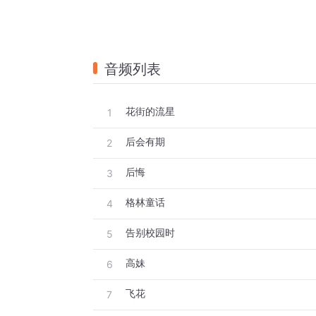
音频列表
花街的流星
1
后会有期
2
后悔
3
格林童话
4
告别校园时
5
高妹
6
飞花
7