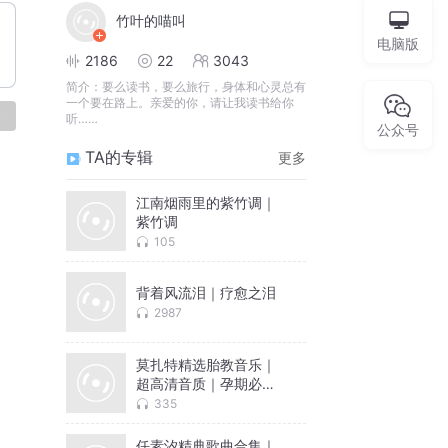
竹叶的喵叫
电脑版
2186
22
3043
简介：
要么读书，要么旅行，身体和心灵总有
一个要在路上。亲爱的你，请让我读书给你
论
听……
公众号
TA的专辑
更多
江南烟雨里的紫竹调｜
紫竹调
105
背着风流泪｜疗愈之泪
2987
莫扎特精选胎教音乐｜
超高清音质｜孕期必备
歌单
335
任素汐精典歌曲合集｜