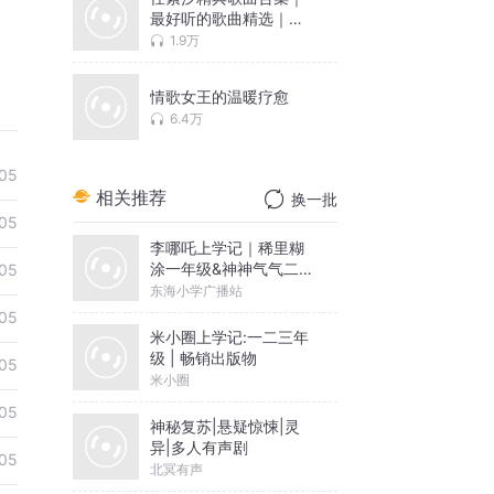
最好听的歌曲精选｜超
高清音质
1.9万
情歌女王的温暖疗愈
6.4万
05
相关推荐
换一批
05
李哪吒上学记｜稀里糊
涂一年级&神神气气二年
05
级
东海小学广播站
05
米小圈上学记:一二三年
级 | 畅销出版物
05
米小圈
05
神秘复苏|悬疑惊悚|灵
异|多人有声剧
05
北冥有声