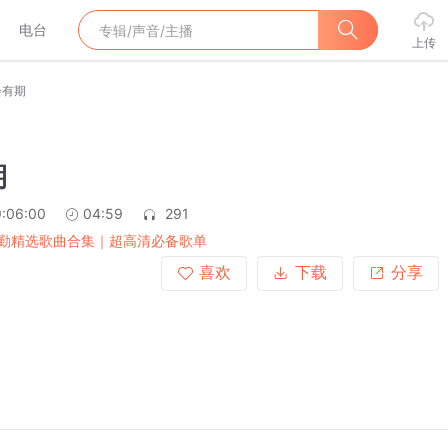
电台
上传
会有期
期
:06:00
04:59
291
勤精选歌曲合集｜超高清必备歌单
喜欢
下载
分享