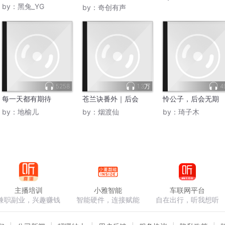
日常
by：
黑兔_YG
by：
奇创有声
5258
1.3万
4
每一天都有期待
苍兰诀番外｜后会
怜公子，后会无期
by：
地榆儿
by：
烟渡仙
by：
琦子木
主播培训
小雅智能
车联网平台
兼职副业，兴趣赚钱
智能硬件，连接赋能
自在出行，听我想听