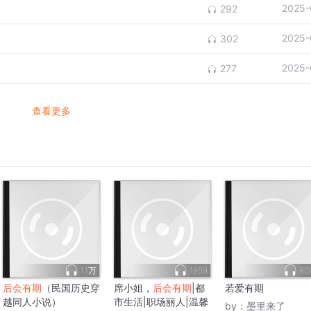
2025-
292
2025-
302
2025-
277
查看更多
1.1万
1959
80
后会有期
（民国历史穿
席小姐，
后会有期
|都
若爱有期
越同人小说）
市生活|职场丽人|温馨
by：
墨里来了