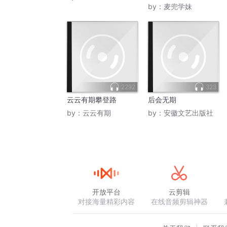
by：
麦兜学妹
2292
323
云云有期攀登路
后会无期
by：
云云有期
by：
安徽文艺出版社
开放平台
云剪辑
对接海量精彩内容
在线音频剪辑神器