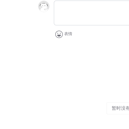
表情
暂时没