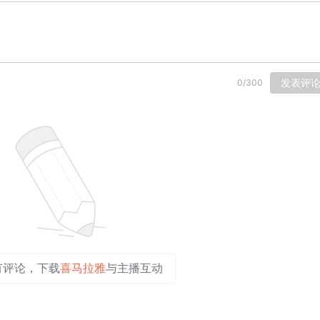
发表评
0
/
300
有评论，下载
喜马拉雅
与主播互动