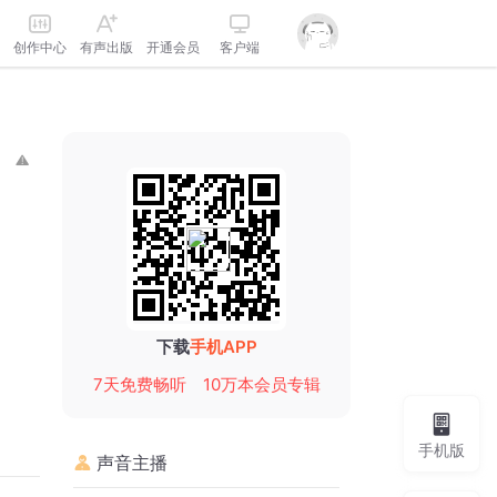
创作中心
有声出版
开通会员
客户端
下载
手机APP
7天免费畅听
10万本会员专辑
手机版
声音主播