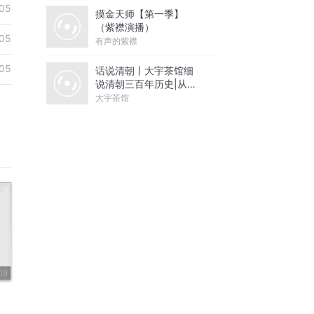
05
摸金天师【第一季】
（紫襟演播）
05
有声的紫襟
05
话说清朝丨大宇茶馆细
说清朝三百年历史|从努
尔哈赤到末代皇帝溥仪|
大宇茶馆
康熙雍正乾隆
09