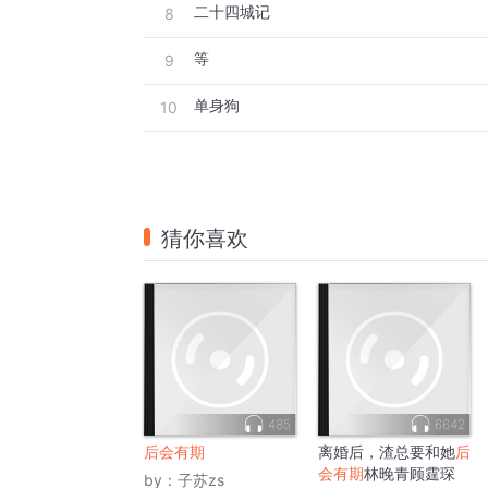
二十四城记
8
等
9
单身狗
10
猜你喜欢
485
6642
后会有期
离婚后，渣总要和她
后
会有期
林晚青顾霆琛
by：
子苏zs