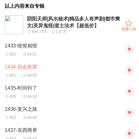
以上内容来自专辑
阴阳天师|风水秘术|精品多人有声剧|都市爽
文|灵异鬼怪|道士法术【超低价】
免费订阅
693.75万
1.87万
1433-惺惺相惜
651
04:51
1434-后会有期
651
04:50
1435-时间到了
655
04:28
1436-复兴之路
652
04:45
1437-东西两界
654
04:43