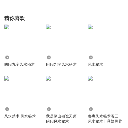
猜你喜欢
5443
58.17万
62.92万
阴阳九字风水秘术
阴阳九字风水秘术
风水秘术
3.59万
1428.33万
1.97万
风水禁术|风水秘术
我是茅山镇诡天师 |
鲁班风水秘术卷三丨
阴阳风水秘术
风水秘术丨悬疑灵异