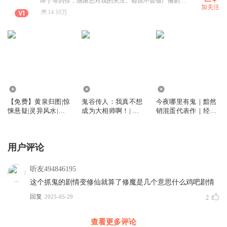
终于等到你，感谢您对我的关注。都说不会做广播剧的后期的制作人不是一个好的声优。 全能系主播。攀登29期，后期7期，AIGC2期，有声制作人1期，广播剧1期，AI短视频4期毕业生。 AI写作10期12期官方辅导官，AI写作旗舰3期官方点评官。喜欢要从一而终，之后的日子请多关照。 合作请+V 。爱你无止境
加关注
14.10万
2.69万
6821
5.00万
【免费】黄泉归图|惊
鬼谷传人：我真不想
今夜哪里有鬼｜黯然
悚悬疑|灵异风水|盗
成为大相师啊！| 相
销混蛋代表作｜经典
墓探秘|精品多人有声
术风水| 都市爽文| 灵
灵异神作｜双男主｜
剧
异玄学| 因果反转
精品多人有声剧
用户评论
听友494846195
这个抓鬼的剧情变修仙就算了修魔是几个意思什么鸡吧剧情
回复
2025-05-29
2
查看更多评论