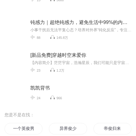
钝感力｜超绝钝感力，避免生活中99%的内耗｜渡边淳一经典励志大作！央视新闻、《奇葩说》鼎力推荐，马东、蔡康永、杨天真、王俊凯推荐书目。写给易因小事敏感，什么都往心里去的人
小事干扰后无法平复心态？培养对外界“钝化反应”，专注核心目标，让情绪不拖累行动节奏，慢慢找到稳定输出的感觉。文学大师渡边淳一75载人生智慧，世界狂销600万册。写给易因小事而动摇、敏感、什么都往心里去的人。帮你玩转人际关系，缓解焦虑情绪，排遣...
88
145.8万
[新品免费]穿越时空来爱你
【内容简介】茫茫宇宙，浩瀚星辰，我们可能只是宇宙里的一颗尘埃，在特定的时空里，拥有着各自的命运。为生计劳苦奔波，为感情焦头烂额，为理想越挫越勇……可能你的日子有点糟心，但请相信，总有一个人是为你而来，跨过时空来到你身边，只为爱你守护你。...
23
1.2万
凯凯背书
24
966
您是不是在找：
一个英俊男子的异世界生活
异界俊少
帝俊归来