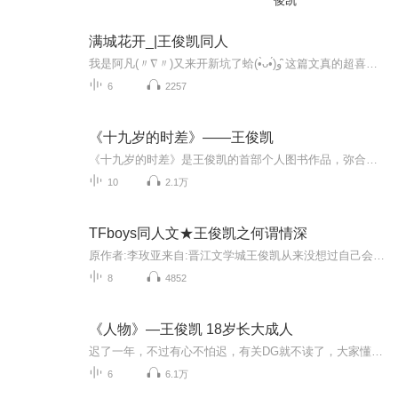
俊凯
满城花开_|王俊凯同人
我是阿凡(〃∇〃)又来开新坑了蛤(•̀ᴗ•́)و ̑̑这篇文真的超喜欢的！！！可以说满城花开这篇文满足了女友粉对王俊凯的所有幻想！！！他时而浪漫温柔，时而霸道总裁范，与女主相遇情景也很是浪漫，并对其一见钟情！！！表示根本拒绝不了！！！文案：微醺雨季，淡淡忧伤少年和少女初遇她的认真，他的努力两个人互相收进眼底，只为那一抹微笑愿这满城绝艳都能像花一样，美好绽放谁难舍一段尘缘落下诗句千行谁望穿隔岸灯火欲将心事轻藏怎料想转眼间月季浓夜初妆姹紫嫣红竟把世间美好都绽放谁闻香不禁起舞引得彩蝶双双谁一笔丹青跃然勾勒你的模样穿越时间的墙你的美愈发盛放这满城绝艳叫我怎能忘？
6
2257
《十九岁的时差》——王俊凯
《十九岁的时差》是王俊凯的首部个人图书作品，弥合时空的差距，记录了这个少年一路成长的点点滴滴，让虽不曾完整参与他人生的我们，相遇在这本书中，遇到那个不一样的王俊凯。 期待各路小螃蟹们的收听+关注+免费订阅，一起撞进这蓝色的温柔乡里~
10
2.1万
TFboys同人文★王俊凯之何谓情深
原作者:李玫亚来自:晋江文学城王俊凯从来没想过自己会早恋，然而在十六岁那年，他遇到了一个叫盛夏的女孩。在相处的过程中，他们爱上了对方，并相约携手前行，等待彼此长大。可一场突如其来的车祸，令他痛失爱人，他为此痛不欲生，以为这辈子不会再爱任何人。可十年后，当那个和他的初恋长得一模一样的女人出现在他的生命里，又会有怎样的事情发生呢？
8
4852
《人物》—王俊凯 18岁长大成人
迟了一年，不过有心不怕迟，有关DG就不读了，大家懂得的！
6
6.1万