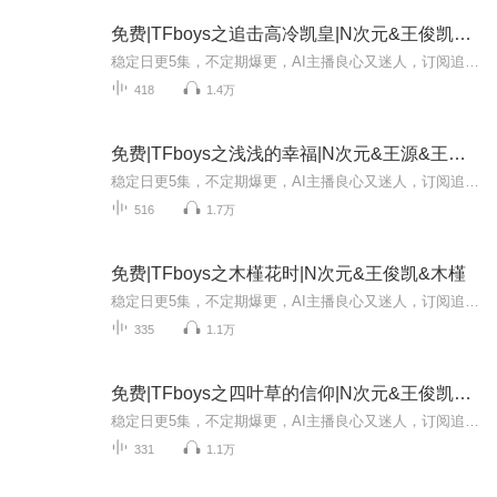
免费|TFboys之追击高冷凯皇|N次元&王俊凯&王嵩嵩
稳定日更5集，不定期爆更，AI主播良心又迷人，订阅追更不迷路！ 【内容简介】 为了初一与王俊凯的那个约定，她拼命考上了那间贵族高中，却在刚到A市的时候，被三个小混混卖到了酒吧，沦为了酒吧女。 后来为了获救，她找上了前来酒吧喝酒的TFBOYS三成员...
418
1.4万
免费|TFboys之浅浅的幸福|N次元&王源&王俊凯
稳定日更5集，不定期爆更，AI主播良心又迷人，订阅追更不迷路！ 【内容简介】 当着王俊凯的面喊你一声，王俊凯他女朋友你敢答应吗？大庭广众之下，某女当着王俊凯本人的面不要脸的直了直腰板，应了！ 对，本大姑奶奶就是励志要扑到这位“傲娇受”王俊...
516
1.7万
免费|TFboys之木槿花时|N次元&王俊凯&木槿
稳定日更5集，不定期爆更，AI主播良心又迷人，订阅追更不迷路！ 【内容简介】 ≮木槿花开，朝开夕落！一世绽放，只为他≯ 三段不同的感情，终于有了完美的落幕。 凯爷和木槿正式组建了家庭。 那千千和顾大胸，还有二源和罗琦、 他们的恩恩怨怨情感路途...
335
1.1万
免费|TFboys之四叶草的信仰|N次元&王俊凯&王源
稳定日更5集，不定期爆更，AI主播良心又迷人，订阅追更不迷路！ 【内容简介】 「TFBOYS」 何谓热爱？ 无非就是非你不可，想把一切认为好的都给你，相信自己会和你永远走下去。 青春里的我们会有几个热爱的人？这份“热爱”，又能持续多久？ “刚开始的...
331
1.1万