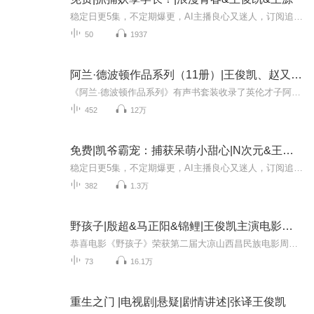
稳定日更5集，不定期爆更，AI主播良心又迷人，订阅追更不迷路！ 【内容简介】 【TFBOYS】 “学长，你看我追你都追到这份上了，你就从了我吧！”某女眨巴着她的星星眼满脸期待得仰望着眼前的某学长。 “不行。”他不带丝毫痕迹地直接拒绝。 两个星期前...
50
1937
阿兰·德波顿作品系列（11册）|王俊凯、赵又廷力荐
《阿兰·德波顿作品系列》有声书套装收录了英伦才子阿兰·德波顿制霸畅销书排行榜的脍炙人口的佳作，《拥抱逝水年华》《哲学的慰藉》《身份的焦虑》《旅行的艺术》《爱情笔记》等众多为读者力荐的作品均囊括其中。阿兰·德波顿在作品中展现了他广博的知识...
452
12万
免费|凯爷霸宠：捕获呆萌小甜心|N次元&王俊凯&小九
稳定日更5集，不定期爆更，AI主播良心又迷人，订阅追更不迷路！ 【内容简介】 当红闪耀新星TFboys在又获大奖时，三人去酒吧庆祝！ 回来时身边多了一只萌萌哒的呆萌粘人小萝莉？ 都说了各回各家各找各妈了，她为什么还要粘着他？ 他是黑白两道通吃的暗...
382
1.3万
野孩子|殷超&马正阳&锦鲤|王俊凯主演电影原著
恭喜电影《野孩子》荣获第二届大凉山西昌民族电影周优秀电影作品！！！【内容简介】电影《野孩子》官方同名小说，取材自真实事件、当事人周佼口述、同名电影。因为母亲离家出走、父亲入狱而在江州独自流浪生活的马亮，在机缘巧合之下遇到了同样没有父母照...
73
16.1万
重生之门 |电视剧|悬疑|剧情讲述|张译王俊凯