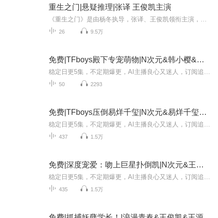
重生之门|悬疑推理|张译 王俊凯主演
《重生之门》是由杨冬执导，张译、王俊凯领衔主演，潘粤明、张国强 [21] 友情出演，冯文娟、范诗然、徐悦、兰海蒙、田小洁、尹铸胜、江柏萱、曹克难、刘岳、赵秦等主演的盗窃题材悬疑剧。 该剧讲述了刑侦队长罗坚在调查古画失窃案件的过程中结识了天...
26
9.5万
免费|TFboys殿下专宠萌物|N次元&韩小樱&王俊凯
稳定日更5集，不定期爆更，AI主播良心又迷人，订阅追更不迷路！ 【内容简介】 “韩小樱，你只准喜欢我。"凯爷撑起手臂，将某只小受困在墙角壁咚，“如果你敢逃，我一定不会放过你。“ 情景二： “喂，小蠢蛋，我从没见过比你还笨的女孩。”王源坏坏地...
50
2293
免费|TFboys压倒易烊千玺|N次元&易烊千玺&王俊凯
稳定日更5集，不定期爆更，AI主播良心又迷人，订阅追更不迷路！ 【内容简介】 世界上再也没有比苏晓乐更倒霉的人了，一脚踏进男厕也就算了，却偏偏还和男神易烊千玺来了个“坦诚相对”！天了噜！谁来将她从“女色狼”的漩涡中拔出来？她真的真的不知道...
437
1.5万
免费|深度宠爱：吻上巨星扑倒凯|N次元&王俊凯&王源
稳定日更5集，不定期爆更，AI主播良心又迷人，订阅追更不迷路！ 【内容简介】 “凯爷，这道英文题我不会……” 万萌瑜可怜巴巴的站在王俊凯的门口，两只葱白小指不安的扒拉在英语课本上，双眸明亮晶莹。 “进来！”冷凝的声音刚落，自己已经落入一个结...
435
1.5万
免费|抓捕妖孽学长！|浪漫青春&王俊凯&王源