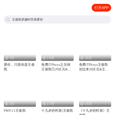
打开APP
王俊凯穿越时空来爱你
3万
1.8万
2.8万
爱你，只因你是王俊
免费|TFboys之压倒
免费|TFboys王俊凯
凯
王俊凯①|N次元&王
别过来|N次元&王俊
俊凯&王源
凯&易烊千玺
2万
2.7万
1.6万
FM9 21王俊凯
十九岁的时差|王俊凯
《十九岁的时差》王