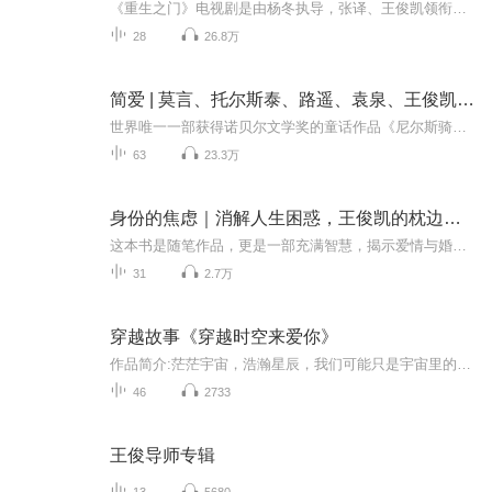
《重生之门》电视剧是由杨冬执导，张译、王俊凯领衔主演，范诗然、徐悦、兰海蒙等主演的悬疑剧。该剧讲述了刑侦队长罗坚在调查古画失窃案件的过程中结识了天才大学生庄文杰，两人联手屡破奇案的故事。反盗拍档入盗贼迷局，抽丝剥茧寻奇案真相。重生之门正...
28
26.8万
简爱 | 莫言、托尔斯泰、路遥、袁泉、王俊凯盛赞
世界唯一一部获得诺贝尔文学奖的童话作品《尼尔斯骑鹅旅行记》上线喜马，限时免费，欢迎收听~入选《英国卫报》十大青少年必读书，CCTV《朗读者》选读篇目，抒写女性自我觉醒的“划时代著作”，托尔斯泰、路遥、袁泉、王俊凯皆深受触动，诺贝尔文学奖获得者...
63
23.3万
身份的焦虑｜消解人生困惑，王俊凯的枕边书|心理|焦虑消除
这本书是随笔作品，更是一部充满智慧，揭示爱情与婚姻规则的哲学、心理学、社会学著作，令我们不再徘徊于爱情与婚姻历程中的各种两难境地，让我们对生活重新燃起热情，进而明白：爱上很容易，只需一时的激情，维系爱情却很不容易，得需一生的修炼，我们该...
31
2.7万
穿越故事《穿越时空来爱你》
作品简介:茫茫宇宙，浩瀚星辰，我们可能只是宇宙里的一颗尘埃，在特定的时空里，拥有着各自的命运。为生计劳苦奔波，为感情焦头烂额，为理想越挫越勇……可能你的日子有点糟心，但请相信，总有一个人是为你而来，跨过时空来到你身边，只为爱你守护你。
46
2733
王俊导师专辑
13
5680