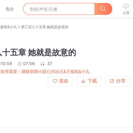
电台
上传
>
王俊凯&小九
第三百八十五章 她就是故意的
八十五章 她就是故意的
:10:59
07:56
37
|凯爷霸宠：捕获呆萌小甜心|N次元&王俊凯&小九
喜欢
下载
分享