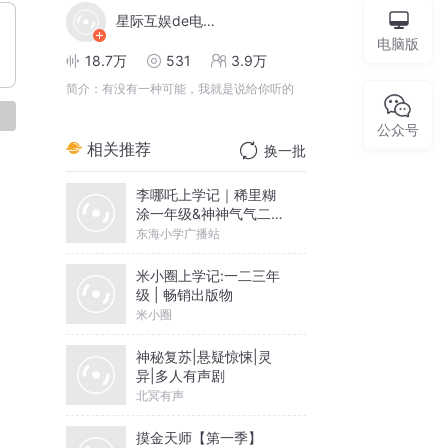
星际互娱de电子书
电脑版
18.7万
531
3.9万
简介：
有没有一种可能，我就是说给你听的
论
公众号
相关推荐
换一批
李哪吒上学记｜稀里糊
涂一年级&神神气气二年
级
东海小学广播站
米小圈上学记:一二三年
级 | 畅销出版物
米小圈
神秘复苏|悬疑惊悚|灵
异|多人有声剧
北冥有声
摸金天师【第一季】