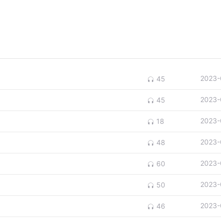
2023-
45
2023-
45
2023-
18
2023-
48
2023-
60
2023-
50
2023-
46