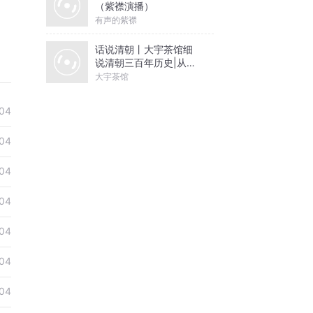
（紫襟演播）
有声的紫襟
话说清朝丨大宇茶馆细
说清朝三百年历史|从努
尔哈赤到末代皇帝溥仪|
大宇茶馆
康熙雍正乾隆
04
04
04
04
04
04
04