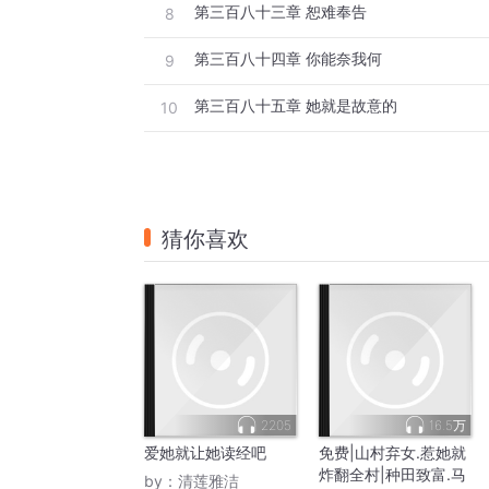
第三百八十三章 恕难奉告
8
第三百八十四章 你能奈我何
9
第三百八十五章 她就是故意的
10
猜你喜欢
2205
16.5万
爱她就让她读经吧
免费|山村弃女.惹她就
炸翻全村|种田致富.马
by：
清莲雅洁