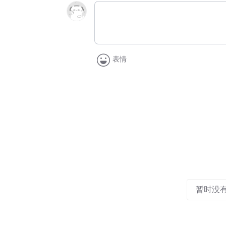
表情
暂时没