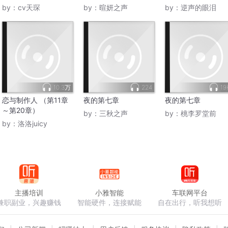
是豪门
宠搞笑
主|超甜热播
by：
cv天琛
by：
暄妍之声
by：
逆声的眼泪
10.3万
224
19
恋与制作人 （第11章
夜的第七章
夜的第七章
～第20章）
by：
三秋之声
by：
桃李罗堂前
by：
洛洛juicy
主播培训
小雅智能
车联网平台
兼职副业，兴趣赚钱
智能硬件，连接赋能
自在出行，听我想听