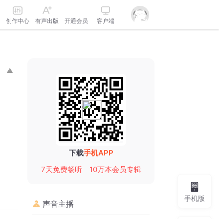
创作中心
有声出版
开通会员
客户端
下载
手机APP
7天免费畅听
10万本会员专辑
手机版
声音主播