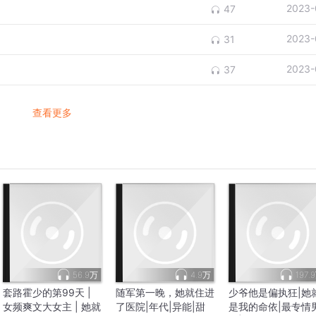
2023-
47
2023-
31
2023-
37
查看更多
56.9万
4.9万
197.
套路霍少的第99天 |
随军第一晚，她就住进
少爷他是偏执狂|她
女频爽文大女主 | 她就
了医院|年代|异能|甜
是我的命依|最专情