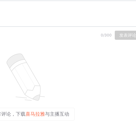
发表评
0
/
300
有评论，下载
喜马拉雅
与主播互动