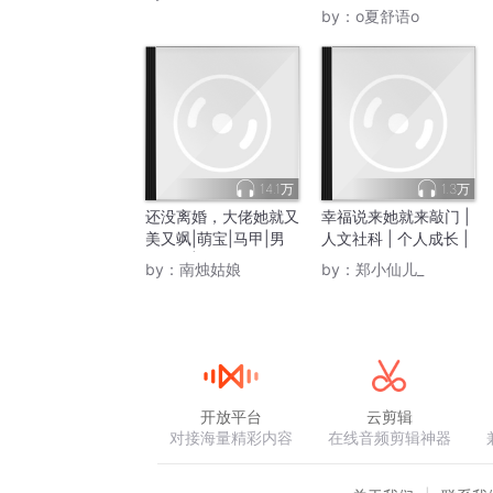
甲虐渣
by：
o夏舒语o
14.1万
1.3万
还没离婚，大佬她就又
幸福说来她就来敲门 |
美又飒|萌宝|马甲|男
人文社科 | 个人成长 |
女双强|悬爱
心理学
by：
南烛姑娘
by：
郑小仙儿_
开放平台
云剪辑
对接海量精彩内容
在线音频剪辑神器