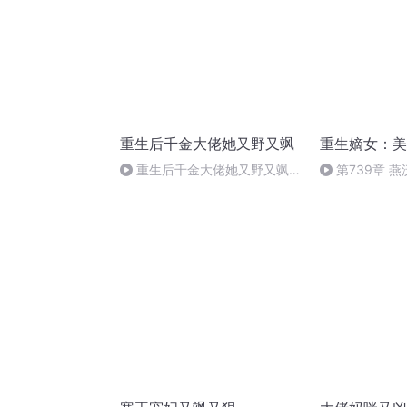
重生后千金大佬她又野又飒
重生嫡女：美
重生后千金大佬她又野又飒
第739章 燕
(2373)大结局