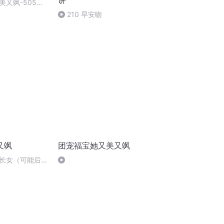
讲
美又飒-505集
210 早安吻
又飒
团宠福宝她又美又飒
长女（可能后面
，喜马有专业