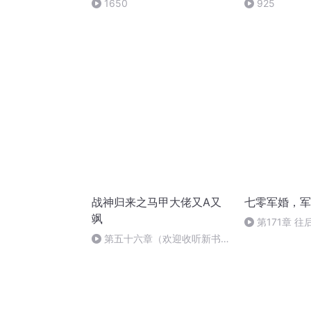
1650
925
战神归来之马甲大佬又A又
七零军婚，军
飒
第171章 
（大结局）
第五十六章（欢迎收听新书
《穿成种田文里的团宠作精》）