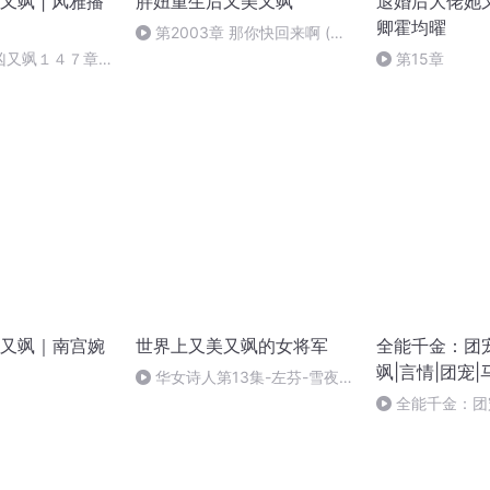
飒 | 风雅播
胖妞重生后又美又飒
退婚后大佬她
卿霍均曜
第2003章 那你快回来啊 (大
结局（下）
凶又飒１４７章楼
第15章
又飒｜南宫婉
世界上又美又飒的女将军
全能千金：团
飒|言情|团宠|
华女诗人第13集-左芬-雪夜诗
情 1
全能千金：团
第395集 大结局