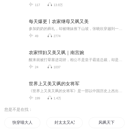
117
13.9万
每天爆更丨农家继母又飒又美
参加奶奶的葬礼，却被继妹推下山坡，张晓欣穿越到一个不被重视的继室身上，体验了一把做继母的感觉，还是个三餐不饱，整日被婆婆奴役、妯娌欺负的货。 看着面黄肌瘦的继子女，再看看一脸歉然、憨厚却不知保护妻儿的丈夫，张晓欣决定要从改造丈夫做起，怀抱...
49
2774
农家悍妇又美又飒｜南宫婉
醒来就被打晕塞进花轿，相公不是皇子霸道总裁，却是个地痞无赖，她能怎么办？无奈，修理修理先继续用吧！不行就换个，怎奈这地痞无赖是真的很无赖，赖上她就不放了。
24
1037
世界上又美又飒的女将军
《世界上又美又飒的女将军》是一部以中国历史上杰出女性军事领袖和民族英雄为主角的传记文学作品。全书共四十九章，从商代的妇好到近代的赵一曼，跨越三千余年历史，收录了四十余位在不同时代背景下以智慧、勇气和魄力留下不朽传奇的女性人物。她们或是驰...
199
1.4万
您是不是在找：
快穿喵大人她好飒
封太太又A又飒
风飒天下