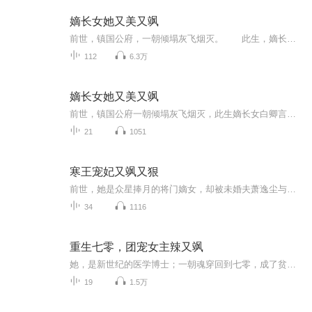
嫡长女她又美又飒
前世，镇国公府，一朝倾塌灰飞烟灭。 此生，嫡长女白卿言重生一世，绝不让白家再步前世后尘。 白家男儿已死，大都城再无白家立锥之地？ 大魏国富商萧容衍道：百年将门镇国公府白家，从不出废物，女儿家也不例外。 后来…… 白家大姑娘，是...
112
6.3万
嫡长女她又美又飒
前世，镇国公府一朝倾塌灰飞烟灭，此生嫡长女白卿言重生一世，绝不让白家再步前世后尘。白家男儿已死，大都城在无白家立锥之地？大魏国富商萧容衍道镇国公府白家，从不出废物，女儿家也不例外。后来……白家大姑娘是一代战神，成就不败神话。白家二姑娘是...
21
1051
寒王宠妃又飒又狠
前世，她是众星捧月的将门嫡女，却被未婚夫萧逸尘与堂妹风婉清联手剜骨夺髓，血祭而亡。濒死之际，唯有一人杀入法阵为她殉情——冷厉无情的寒王楚墨轩。嫡女重生，岂止复仇？她要这江山为盘，苍生为子，与心尖上的修罗王共执乾坤！然而当噬魂鞭再次染血，...
34
1116
重生七零，团宠女主辣又飒
她，是新世纪的医学博士；一朝魂穿回到七零，成了贫困山区被退婚的顾小梨；空间在手，天下我有；男女搭配，干活不累；我是团宠，我怕谁？咱们走一回妥妥的大女主剧本；面对大龄未婚且是单身狗的救命恩人，顾小梨眼眸发亮：确认过眼神，是可以合作的人；霍...
19
1.5万