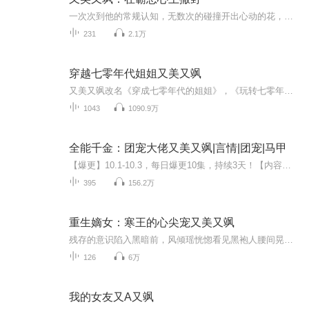
一次次到他的常规认知，无数次的碰撞开出心动的花，面对这份炽热的感情，彻底沉沦
231
2.1万
穿越七零年代姐姐又美又飒
又美又飒改名《穿成七零年代的姐姐》，《玩转七零年代》重新上传专辑，喜欢的小伙伴不解释，搜索书名号里的全名继续收听吧，全免费福利书。感谢小伙伴们长久的支持！更多精彩，扣～群～956575514～
1043
1090.9万
全能千金：团宠大佬又美又飒|言情|团宠|马甲
【爆更】10.1-10.3，每日爆更10集，持续3天！【内容简介】传闻顾家长女顾惜，是个暴力女矮锉丑，长年顶着一脸非主流烟熏妆，蛮力作妖，横行乡里。然而，却在二十岁那年嫁入段家，成了京都第一贵公子，段止容的妻子！大婚当天，全城都哗然了！路人甲：那么...
395
156.2万
重生嫡女：寒王的心尖宠又美又飒
残存的意识陷入黑暗前，风倾瑶恍惚看见黑袍人腰间晃动的玉牌。那上面残缺的凤纹，与她母亲难产那夜出现在产房的玉佩，竟是一对……风倾瑶只觉脑袋“嗡”的一声，仿佛被一道雷劈中。刹那间，一股狂喜涌上心头，原来上天给了她重新来过的机会！
126
6万
我的女友又A又飒