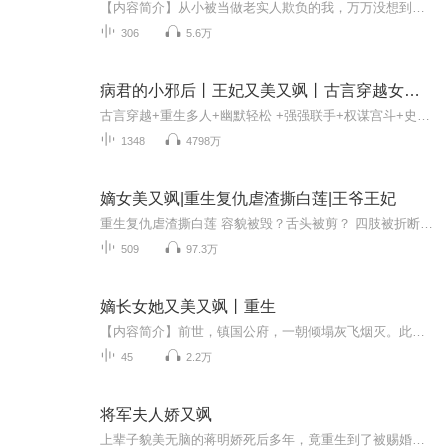
【内容简介】从小被当做老实人欺负的我，万万没想到有一天，竟然会被自己温柔漂亮的女朋友绑进了女生宿舍……我知道，我以后的人生不会再平静了……救命啊！我真的什么都不知道！
306
5.6万
病君的小邪后丨王妃又美又飒丨古言穿越女强丨爆笑甜宠
古言穿越+重生多人+幽默轻松 +强强联手+权谋宫斗+史上最惨男主---【新书强烈推荐】《我，炮灰女配，摆烂怎么了》爆笑穿书丨玄幻修仙丨重生虐渣团宠师妹归来，拯救满门冤种反派，反手就是一个大逼兜，随手订阅不迷路！庶女容华|古言重生|超爽宫斗大戏|谋权...
1348
4798万
嫡女美又飒|重生复仇虐渣撕白莲|王爷王妃
重生复仇虐渣撕白莲 容貌被毁？舌头被剪？ 四肢被折断？相公背叛？ 满门抄斩？ 刚出世的孩子在她的面前活活被掐死！ 楚灵儿这一世在水深火热中悲惨够了， 一世重生，她妄图力挽狂澜， 却仍无法与命运抗衡， 直到，那个男人强势插进她的生活中。 “本王...
509
97.3万
嫡长女她又美又飒丨重生
【内容简介】前世，镇国公府，一朝倾塌灰飞烟灭。此生，嫡长女白卿言重生一世，绝不让白家再步前世后尘。白家男儿已死，大都城再无白家立锥之地？大魏国富商萧容衍道：百年将门镇国公府白家，从不出废物，女儿家也不例外。后来……白家大姑娘，是一代战神...
45
2.2万
将军夫人娇又飒
上辈子貌美无脑的蒋明娇死后多年，竟重生到了被赐婚的那一天。 被赐婚给一个瘸子？ 什么瘸子！ 那是爱了她一辈子为她孤苦一生，死后只求与她合葬的大英雄将军了。 恶妹阻，杀！ 渣男追，滚！ 奸婶害，灭！ 这一世，她要杀出幸福！