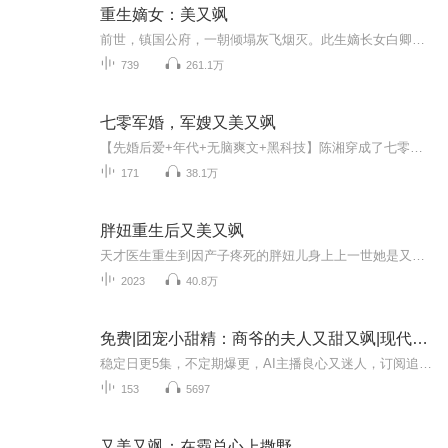
重生嫡女：美又飒
前世，镇国公府，一朝倾塌灰飞烟灭。此生嫡长女白卿言重生一世，绝不让白家再步前世后尘。白客男儿已死，大都城再无白家立足之地，大魏富商萧容衍道:百年将门镇国公府白家，从不出废物，女儿家也不例外。后来。。。白家大姑娘 ，是一代战神，成就不败神话...
739
261.1万
七零军婚，军嫂又美又飒
【先婚后爱+年代+无脑爽文+黑科技】陈湘穿成了七零年的一个十八岁少女,正面临两个选择1、下乡当知青2、嫁人。陈湘果断地选择了嫁人。……陈湘和秦溯结婚后,跟着他一起去了海岛随军。蓝天、白云、椰风、海滩……风景美如画,海鲜随便吃,她觉得这样的生活,的...
171
38.1万
胖妞重生后又美又飒
天才医生重生到因产子疼死的胖妞儿身上上一世她是又美又飒的顶尖外科医生这一世，她要为原主复仇但对于有强迫症的她来说复仇很重要，但甩肉更重要同时，还有个病秧子裴家大少对她穷追不舍让我们一起看看重生后的胖妞儿天才医生又如何成为裴家的少奶奶？
2023
40.8万
免费|团宠小甜精：商爷的夫人又甜又飒|现代言情&团宠小甜精&商爷的夫人又甜又飒
稳定日更5集，不定期爆更，AI主播良心又迷人，订阅追更不迷路！ 【内容简介】 【重生+虐渣+马甲+甜宠】前世因为错信渣男，不仅丢掉了自己的生命甚至还害得自己最重要的哥哥们和那个偏执成狂的男人为了找到自己奉献出了自己的生命，因为不甘心，可是却...
153
5697
又美又飒：在霸总心上撒野