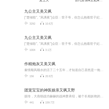
宠上天
古代言情&王妃&宠
爱
九公主又美又飒
["楚倾歌", "风漓夜"]众臣：世子爷，你怎么抱着世子妃来上朝？世子咬牙切齿：娘子只有一个，丢了你赔？她是战部最美年轻指挥官，前世被渣男背叛，惨死断情崖底。重活一世，开启疯狂称霸模式。一不小心，还成了世子爷捧在掌心的宝。太监总管：皇上不好了，...
3292
10.6万
九公主又美又飒
["楚倾歌", "风漓夜"]众臣：世子爷，你怎么抱着世子妃来上朝？世子咬牙切齿：娘子只有一个，丢了你赔？她是战部最美年轻指挥官，前世被渣男背叛，惨死断情崖底。重活一世，开启疯狂称霸模式。一不小心，还成了世子爷捧在掌心的宝。太监总管：皇上不好了，...
1004
3.1万
作精炮灰又美又飒
秦情顺风顺水的活了二十五年，才知道自己居然是一炮灰，呵呵哒，她有钱又有颜，要什么男人，是奶茶不好喝，还是火锅不好吃，自己独美不香吗？可这些人怎么回事，总来招惹她是几个意思，既然如此，就让你们好好看看，谁才是真正的主角。
156
20.9万
团宠宝宝的神医娘亲又飒又野
据传，大燕朝战功赫赫的战神萧承绍，被个长相妖艳的死断袖勾了魂，形影不离，同榻而眠，笔直的弯上歧路，一去不回头，皇帝愁的胡子都白了，下旨为燕王选妃，绝不能让那死断袖毁了他的国之栋梁，典礼上萧承绍当众砸烂酒杯以示决心，本王此生只会娶阿月一人...
441
159.7万