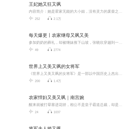
王妃她又狂又飒
内容简介：她是霍家无能的大小姐，没有灵力的废柴之躯。家主接任大典上，她却初绽锋芒！火云剑，生死契，天玄地宝尽在她手，绝世功法信手拈来。死亡之谷中生存，意外救了个甩不掉的强大男人……演播人：绝世京京，2010年广播电视新闻学专业毕业，2020年11...
252
2.1万
每天爆更丨农家继母又飒又美
参加奶奶的葬礼，却被继妹推下山坡，张晓欣穿越到一个不被重视的继室身上，体验了一把做继母的感觉，还是个三餐不饱，整日被婆婆奴役、妯娌欺负的货。 看着面黄肌瘦的继子女，再看看一脸歉然、憨厚却不知保护妻儿的丈夫，张晓欣决定要从改造丈夫做起，怀抱...
49
2774
世界上又美又飒的女将军
《世界上又美又飒的女将军》是一部以中国历史上杰出女性军事领袖和民族英雄为主角的传记文学作品。全书共四十九章，从商代的妇好到近代的赵一曼，跨越三千余年历史，收录了四十余位在不同时代背景下以智慧、勇气和魄力留下不朽传奇的女性人物。她们或是驰...
200
1.4万
农家悍妇又美又飒｜南宫婉
醒来就被打晕塞进花轿，相公不是皇子霸道总裁，却是个地痞无赖，她能怎么办？无奈，修理修理先继续用吧！不行就换个，怎奈这地痞无赖是真的很无赖，赖上她就不放了。
24
1037
将军夫人娇又飒