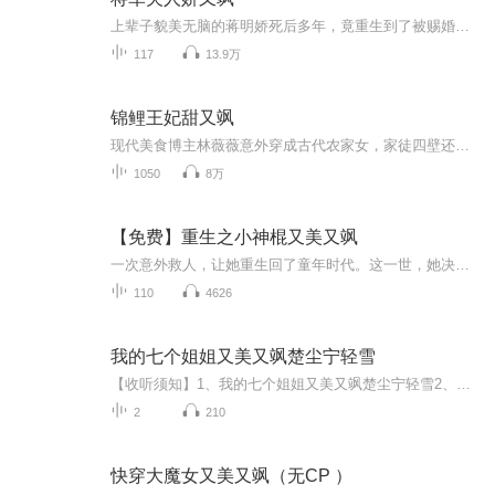
上辈子貌美无脑的蒋明娇死后多年，竟重生到了被赐婚的那一天。 被赐婚给一个瘸子？ 什么瘸子！ 那是爱了她一辈子为她孤苦一生，死后只求与她合葬的大英雄将军了。 恶妹阻，杀！ 渣男追，滚！ 奸婶害，灭！ 这一世，她要杀出幸福！
117
13.9万
锦鲤王妃甜又飒
现代美食博主林薇薇意外穿成古代农家女，家徒四壁还备受极品亲戚欺凌。她凭借一手好厨艺和现代知识，开荒种地、养殖家禽，将穷家打理得有声有色，更凭特色美食打响名声，赚得盆满钵满。机缘巧合下，她救下微服遇险的冷面王爷萧璟渊，其独特的聪慧坚韧与甜...
1050
8万
【免费】重生之小神棍又美又飒
一次意外救人，让她重生回了童年时代。这一世，她决定重新来过，改变自己和家人的命运。却没想到，因舍己救人的善举，她得到了一种特殊的能力——天眼。从此，观人过去未来，断人生死前程——铁口直断！从不虚言。难不成，这辈子要当神棍？这与众不同的人...
110
4626
我的七个姐姐又美又飒楚尘宁轻雪
【收听须知】1、我的七个姐姐又美又飒楚尘宁轻雪2、由于音频节目更新的比较慢，如想快速阅读小说文字版的全部章节，请在微信中搜索公/众/号【黑葡萄文学】，关注后，并在公/众/号中回复：【869】，便可快速阅读小说文字版全集。（注意：需要在公/众/号中回...
2
210
快穿大魔女又美又飒（无CP ）