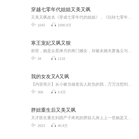
穿越七零年代姐姐又美又飒
又美又飒改名《穿成七零年代的姐姐》，《玩转七零年代》重新上传专辑，喜欢的小伙伴不解释，搜索书名号里的全名继续收听吧，全免费福利书。感谢小伙伴们长久的支持！更多精彩，扣～群～956575514～
1043
1090.9万
寒王宠妃又飒又狠
前世，她是众星捧月的将门嫡女，却被未婚夫萧逸尘与堂妹风婉清联手剜骨夺髓，血祭而亡。濒死之际，唯有一人杀入法阵为她殉情——冷厉无情的寒王楚墨轩。嫡女重生，岂止复仇？她要这江山为盘，苍生为子，与心尖上的修罗王共执乾坤！然而当噬魂鞭再次染血，...
34
1116
我的女友又A又飒
【内容简介】从小被当做老实人欺负的我，万万没想到有一天，竟然会被自己温柔漂亮的女朋友绑进了女生宿舍……我知道，我以后的人生不会再平静了……救命啊！我真的什么都不知道！
306
5.6万
胖妞重生后又美又飒
天才医生重生到因产子疼死的胖妞儿身上上一世她是又美又飒的顶尖外科医生这一世，她要为原主复仇但对于有强迫症的她来说复仇很重要，但甩肉更重要同时，还有个病秧子裴家大少对她穷追不舍让我们一起看看重生后的胖妞儿天才医生又如何成为裴家的少奶奶？
2023
40.8万