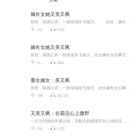
又飒
嫡长女她又美又飒
前世，镇国公府，一朝倾塌灰飞烟灭。 此生，嫡长女白卿言重生一世，绝不让白家再步前世后尘。 白家男儿已死，大都城再无白家立锥之地？ 大魏国富商萧容衍道：百年将门镇国公府白家，从不出废物，女儿家也不例外。 后来…… 白家大姑娘，是...
112
6.3万
嫡长女她又美又飒
前世，镇国公府一朝倾塌灰飞烟灭，此生嫡长女白卿言重生一世，绝不让白家再步前世后尘。白家男儿已死，大都城在无白家立锥之地？大魏国富商萧容衍道镇国公府白家，从不出废物，女儿家也不例外。后来……白家大姑娘是一代战神，成就不败神话。白家二姑娘是...
21
1051
重生嫡女：美又飒
前世，镇国公府，一朝倾塌灰飞烟灭。此生嫡长女白卿言重生一世，绝不让白家再步前世后尘。白客男儿已死，大都城再无白家立足之地，大魏富商萧容衍道:百年将门镇国公府白家，从不出废物，女儿家也不例外。后来。。。白家大姑娘 ，是一代战神，成就不败神话...
739
261.1万
又美又飒：在霸总心上撒野
一次次到他的常规认知，无数次的碰撞开出心动的花，面对这份炽热的感情，彻底沉沦
231
2.1万