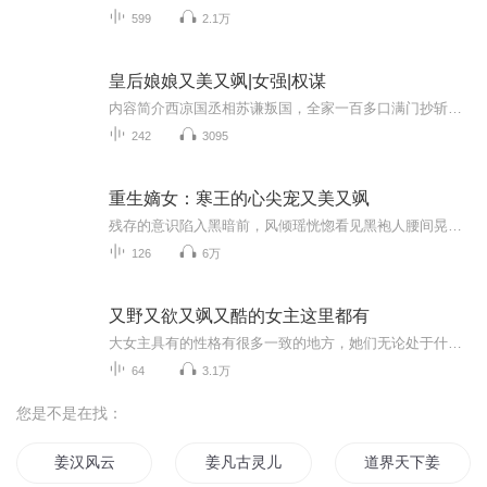
599
2.1万
皇后娘娘又美又飒|女强|权谋
内容简介西凉国丞相苏谦叛国，全家一百多口满门抄斩。传闻苏谦的女儿苏雪离，被烧死在苏家大宅，死无全尸。苏家嫡女苏雪离，有倾国之貌，琴棋书画样样精通，性格冷静机智，狡黠聪慧，且拥有高超的医术“雪离，我相信苏家的清白。你要等我，等我帮苏家洗脱...
242
3095
重生嫡女：寒王的心尖宠又美又飒
残存的意识陷入黑暗前，风倾瑶恍惚看见黑袍人腰间晃动的玉牌。那上面残缺的凤纹，与她母亲难产那夜出现在产房的玉佩，竟是一对……风倾瑶只觉脑袋“嗡”的一声，仿佛被一道雷劈中。刹那间，一股狂喜涌上心头，原来上天给了她重新来过的机会！
126
6万
又野又欲又飒又酷的女主这里都有
大女主具有的性格有很多一致的地方，她们无论处于什么样的背景下，往往都比同时代的女性更加独立、内心强大而霸气，对于自己的目标非常明确，不依附男性是她们的共同特征！红颜未必是祸水，但祸水必定是红颜；她—倾国倾城、动人心魄；她—柔情如水、热情...
64
3.1万
您是不是在找：
姜汉风云
姜凡古灵儿
道界天下姜云