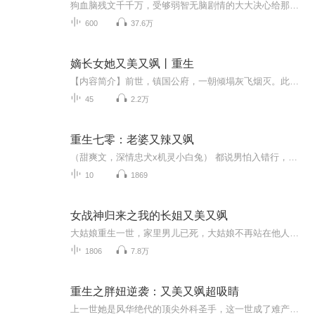
狗血脑残文千千万，受够弱智无脑剧情的大大决心给那些玛丽苏文一些别样刺激。女主一路黑化杀遍所有主角配角，最后全书只剩一个女人。
600
37.6万
嫡长女她又美又飒丨重生
【内容简介】前世，镇国公府，一朝倾塌灰飞烟灭。此生，嫡长女白卿言重生一世，绝不让白家再步前世后尘。白家男儿已死，大都城再无白家立锥之地？大魏国富商萧容衍道：百年将门镇国公府白家，从不出废物，女儿家也不例外。后来……白家大姑娘，是一代战神...
45
2.2万
重生七零：老婆又辣又飒
（甜爽文，深情忠犬x机灵小白兔） 都说男怕入错行，女怕嫁错郎。许玲珑就是个典型的例子，上辈子都猪油糊了眼，选择了吃喝嫖赌，家暴pua样样俱全的渣男赵轩。 本以为会直接死在病床上，没想到竟迎来了一段“黄昏恋”。 即将古稀的傅城来到她的面前，深情挽...
10
1869
女战神归来之我的长姐又美又飒
大姑娘重生一世，家里男儿已死，大姑娘不再站在他人身后成就白眼狼的战绩，而是让自己成为一代战神，这一世必定要保护好妹妹们，绝不重蹈覆辙~
1806
7.8万
重生之胖妞逆袭：又美又飒超吸睛
上一世她是风华绝代的顶尖外科圣手，这一世成了难产而亡的可怜胖妞。复仇大计提上日程，可重度强迫症的她忍不了满身肥肉——报仇要紧，瘦身更急！仇敌还未清算，体弱的裴家大少已对她穷追不放。且看她一边减脂逆袭、手刃恶人，一边收下深情病娇大佬，坐稳...