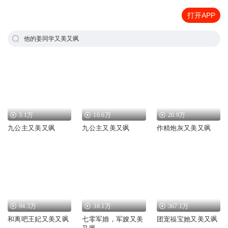
打开APP
他的姜同学又美又飒
3.1万
10.6万
20.9万
九公主又美又飒
九公主又美又飒
作精炮灰又美又飒
94.3万
38.1万
367.1万
和离吧王妃又美又飒
七零军婚，军嫂又美
团宠福宝她又美又飒