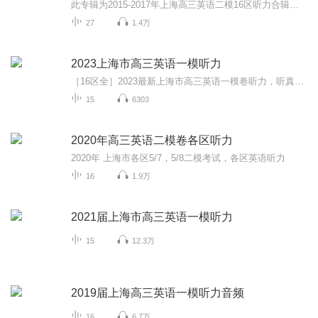
此专辑为2015-2017年上海高三英语二模16区听力合辑，帮助考生提高听力，助力高三考生冲刺高考，大家加油！同时欢迎大家关注我的微信公众号 “Anita每日英语”，我会每天更新一些根据外媒外刊或者ChinaDaily和CGTV等新闻报道改编的语法或词汇题。所有题目都...
27
1.4万
2023上海市高三英语一模听力
［16区全］2023最新上海市高三英语一模卷听力，听真题，出成绩，考高校，一起加油！
15
6303
2020年高三英语二模卷各区听力
2020年 上海市各区5/7，5/8二模考试，各区英语听力
16
1.9万
2021届上海市高三英语一模听力
15
12.3万
2019届上海高三英语一模听力音频
16
6.7万