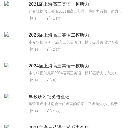
2021届上海高三英语一模听力
此专辑提供上海市2021届高三英语一模听力音频，助力广大考生备战高考，大家加油！同时欢迎大家关注我的微信公众号 “Anita每日英语”，我会每天更新一些根据外媒外刊或者ChinaDaily和CGTV等新闻报道改编的语法或词汇题。所有题目都是自己原创，针对高考英...
8
1.8万
2023届上海高三英语二模听力
本专辑提供2023届高三英语听力二模，提升英语学习者听力能力，祝大家高考金榜题名！
16
2.1万
2024届上海高三英语一模听力
本专辑提供最新2024届高三英语一模16区听力，助力广大考生提升听力能力，高考金榜题名。
16
6万
早教研习社英语童谣
英语童谣非常适合一门语言的启蒙。它语句短小，易于重复，即使咿呀学语的孩子也能听到一个词。童谣最大的特点就是节奏欢快、篇幅短小、语句重复，把童谣运用到其中，容易激发小朋友跟唱兴趣，易于记忆，扩大了词汇量。...
14
1.7万
2021年高三英语二模听力合集