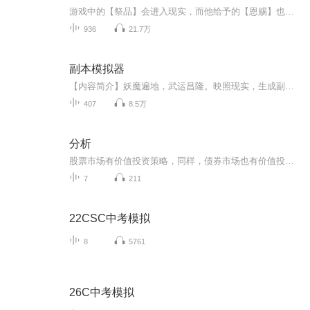
游戏中的【祭品】会进入现实，而他给予的【恩赐】也可以抵达游戏世界。作为一名见习神明，除去制造各种天灾，他能做的不多。直到他咬牙复苏了一名超模使徒，游戏的玩法发生了一点改变……
936
21.7万
副本模拟器
【内容简介】妖魔遍地，武运昌隆。映照现实，生成副本。危机感让他不得不提起警惕。活下去。活得更好。爬上去，爬到最高。天下熙攘，利来利往。下到庙宇，上到朝堂。人世间最可怕的从不是妖魔，而是叵测的人心！【作者/主播】作者：氪金改命主播：九章有声...
407
8.5万
分析
股票市场有价值投资策略，同样，债券市场也有价值投资的分析框架。本书正是从债券投资的左侧出发，去分析债券市场轮回变化中的“四季”特征。作者根据多年的投资经验，从上百个指标中抽丝剥茧，去伪存真，挖掘和保留了对债券市场最有指示性的“八大信号”...
7
211
22CSC中考模拟
8
5761
26C中考模拟