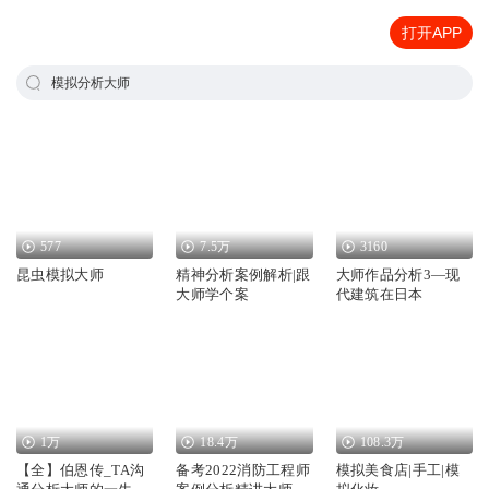
打开APP
模拟分析大师
577
7.5万
3160
昆虫模拟大师
精神分析案例解析|跟
大师作品分析3—现
大师学个案
代建筑在日本
1万
18.4万
108.3万
【全】伯恩传_TA沟
备考2022消防工程师
模拟美食店|手工|模