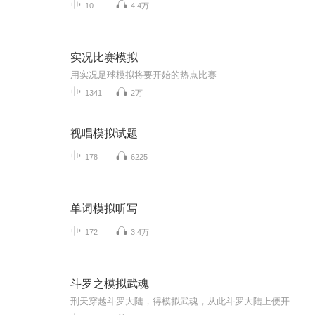
10
4.4万
实况比赛模拟
用实况足球模拟将要开始的热点比赛
1341
2万
视唱模拟试题
178
6225
单词模拟听写
172
3.4万
斗罗之模拟武魂
刑天穿越斗罗大陆，得模拟武魂，从此斗罗大陆上便开始流传这么一句话。你即便可以战胜世间任何人，但是有一人你却不可以战胜，那就是你自己。而刑天，便是另一个你！