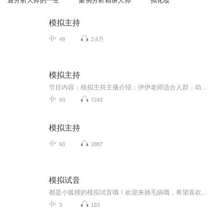
通分析大师的一生
案例分析精讲大师
拟化妆
模拟主持
49
2.6万
模拟主持
节目内容：模拟主持主播介绍：伊伊老师适合人群：幼儿少儿
60
7243
模拟主持
60
2887
模拟试音
都是小狐狸的模拟试音哦！欢迎来挑毛病哦，希望喜欢我的小耳朵们见证我的成长，感恩，感谢。么么哒...
3
183