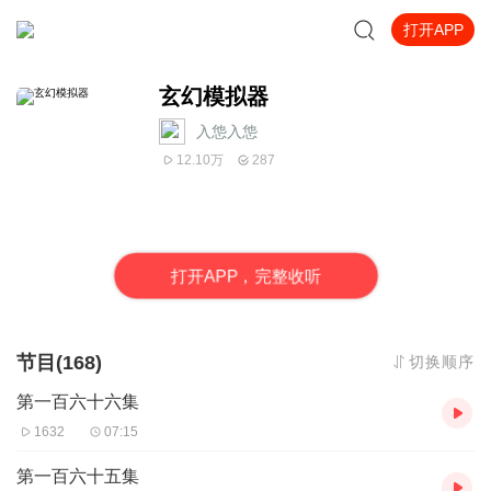
打开APP
玄幻模拟器
入怹入怹
12.10万
287
打
开
A
P
P，完整收听
节目(168)
切换顺序
第一百六十六集
1632
07:15
第一百六十五集