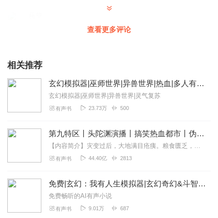
蘓華
这应该是穿越到别的世界吧！ 摸拟是这样子的吗？
查看更多评论
回复
2022-09-23
1
相关推荐
没人通知
先五星，问问有没有女生AI声音？
玄幻模拟器|巫师世界|异兽世界|热血|多人有声剧
回复
2022-06-01
1
玄幻模拟器|巫师世界|异兽世界|灵气复苏
23.73万
500
有声书
听书的凡人
先给个五星再说……为什么要十个字才能发呢？？？？？？
第九特区丨头陀渊演播丨搞笑热血都市丨伪戒丨VIP免费多人有声剧
回复
2022-04-27
1
【内容简介】灾变过后，大地满目疮痍。粮食匮乏，资源紧俏，局势混乱……一位从待规划区杀出来的青年，背对着漫天黄沙，孤身来到九区谋生，却不曾想偶然结识三五好友，一念...
44.40亿
2813
有声书
在下苏凡武魂键盘
加油啊！赶快更新！😁😁😁
免费|玄幻：我有人生模拟器|玄幻奇幻&斗智斗勇&逆袭
回复
2022-04-23
1
免费畅听的AI有声小说
9.01万
687
有声书
斩荒丿