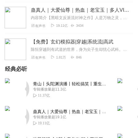
我的玄幻模拟器，作者斟酒独酌，74万字
蛊真人｜大爱仙尊｜热血｜老宝玉｜多人VIP免费有声剧
回复
2022-08-13
0
内容简介【黑暗文反派流封神之作】人是万物之灵，蛊是天地真精。一个穿越者不断重生的故事。一个养蛊、炼蛊、用蛊的奇特世界。配音组（男角色）老宝玉旁白...
19.11亿
3434
有声书
兴贵之乎者也
小说开始就没解释清楚，哪段是模拟哪儿是现实，而且还是
【免费】玄幻模拟器|穿越|系统流|高武
人工智能听得头晕
陈恒穿越到有武道的世界，身为尖子生却忧心武科。他穿越自带点数，达二十点后开启玄幻模拟器，可选择不同出身进行模拟。家庭情况复杂，姐姐行事出格。他将借模拟器在新世界...
回复
2022-12-21
1
1.81万
846
有声书
经典必听
朝叁暮四
奥利奥娃哈哈🐮🐮🐮🐮
青山丨头陀渊演播丨轻松搞笑丨重生穿越丨古代权谋丨VIP免费 | 多人有声剧
回复
2022-05-23
0
专辑播放量超11.3亿
11.37亿
听友315081079
主播，原小说名是什么
蛊真人｜大爱仙尊｜热血｜老宝玉｜多人VIP免费有声剧
专辑播放量超19.1亿
回复
2022-06-20
1
19.11亿