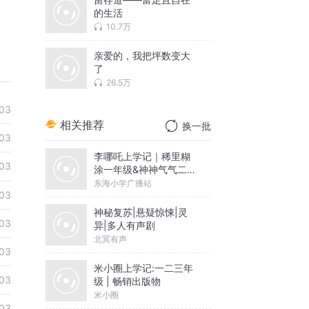
的生活
10.7万
亲爱的，我把坪数变大
了
26.5万
03
相关推荐
换一批
03
李哪吒上学记｜稀里糊
03
涂一年级&神神气气二年
级
东海小学广播站
03
神秘复苏|悬疑惊悚|灵
03
异|多人有声剧
北冥有声
03
米小圈上学记:一二三年
03
级 | 畅销出版物
米小圈
03