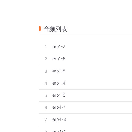
音频列表
erp1-7
1
erp1-6
2
erp1-5
3
erp1-4
4
erp1-3
5
erp4-4
6
erp4-3
7
erp4-2
8