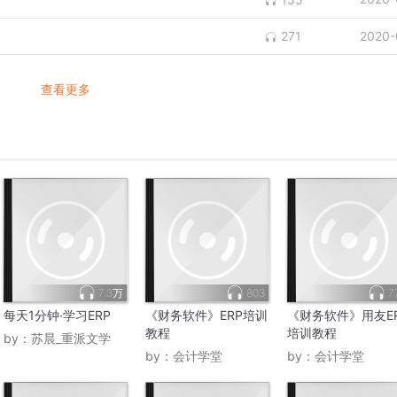
2020-
271
查看更多
7.3万
803
7
每天1分钟·学习ERP
《财务软件》ERP培训
《财务软件》用友E
教程
培训教程
by：
苏晨_重派文学
by：
会计学堂
by：
会计学堂