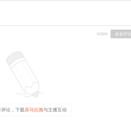
发表评
0
/
300
有评论，下载
喜马拉雅
与主播互动