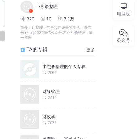
小熙谈整理
电脑版
320
10
7.3万
简介：
让整理，带给我们更美的生活。微信
号:rzhxg1031微信公众号:左小熙谈整理，简
论
一整理
公众号
TA的专辑
更多
小熙谈整理的个人专辑
2966
财务管理
2416
财政学
7976
留存道——富足且自在