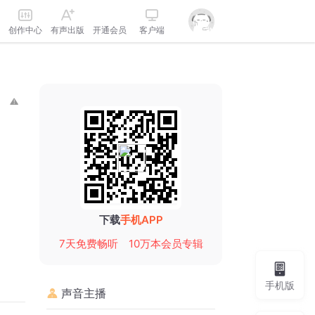
创作中心
有声出版
开通会员
客户端
下载
手机APP
7天免费畅听
10万本会员专辑
手机版
声音主播