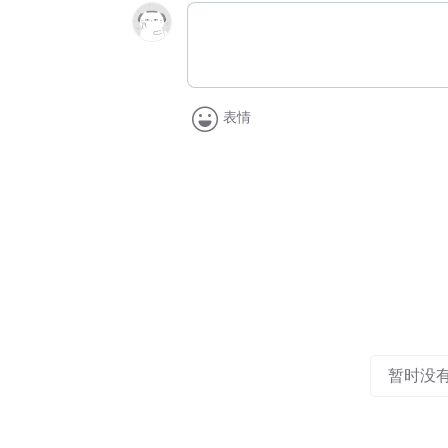
表情
暂时没