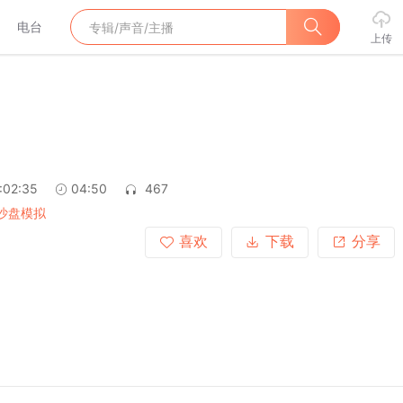
电台
上传
:02:35
04:50
467
P沙盘模拟
喜欢
下载
分享