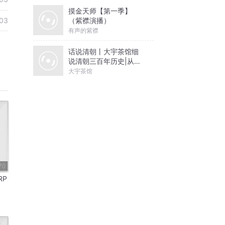
摸金天师【第一季】
03
（紫襟演播）
有声的紫襟
话说清朝丨大宇茶馆细
说清朝三百年历史|从努
尔哈赤到末代皇帝溥仪|
大宇茶馆
康熙雍正乾隆
70
RP