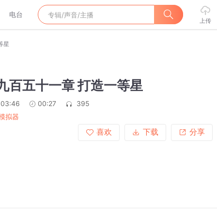
电台
上传
等星
第九百五十一章 打造一等星
:03:46
00:27
395
模拟器
喜欢
下载
分享