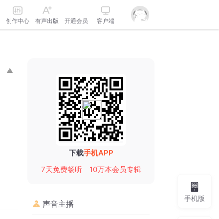
创作中心
有声出版
开通会员
客户端
下载
手机APP
7天免费畅听
10万本会员专辑
手机版
声音主播