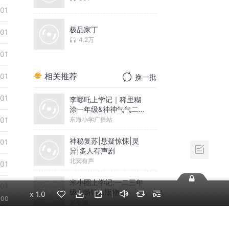
01
极品家丁
01
4.2万
01
相关推荐
01
换一批
01
李哪吒上学记｜稀里糊
涂一年级&神神气气二年
级
东海小学广播站
01
神秘复苏|悬疑惊悚|灵
01
异|多人有声剧
北冥有声
01
米小圈上学记:一二三年
01
级 | 畅销出版物
x
1.0
:00
米小圈
01
摸金天师【第一季】