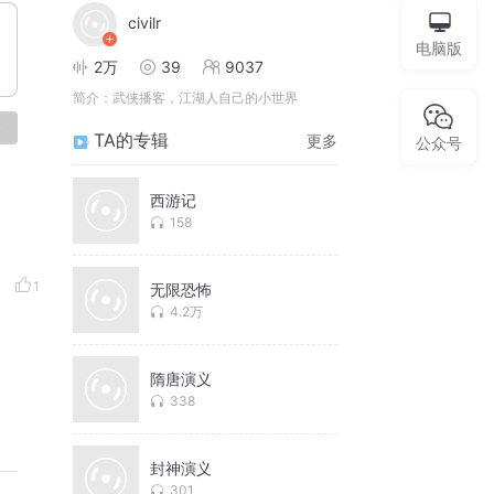
civilr
电脑版
2万
39
9037
简介：
武侠播客，江湖人自己的小世界
论
TA的专辑
更多
公众号
西游记
158
1
无限恐怖
4.2万
隋唐演义
338
封神演义
301