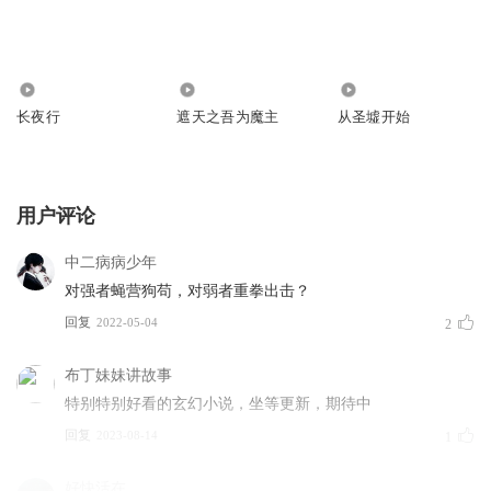
1.26万
75.41万
7.75万
长夜行
遮天之吾为魔主
从圣墟开始
用户评论
中二病病少年
对强者蝇营狗苟，对弱者重拳出击？
回复
2022-05-04
2
布丁妹妹讲故事
特别特别好看的玄幻小说，坐等更新，期待中
回复
2023-08-14
1
好快活在