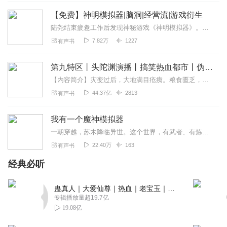
【免费】神明模拟器|脑洞|经营流|游戏衍生
星光终会暗淡
陆尧结束疲惫工作后发现神秘游戏《神明模拟器》。进入游戏成为神明，获第一批信徒，在探索玩法时，面临森林部落威胁。他用闪电化解危机，还发现现实物品可作恩赐，引发信徒...
ai合成音还是主播自己的声音？
7.82万
1227
有声书
回复
2024-02-28
0
第九特区丨头陀渊演播丨搞笑热血都市丨伪戒丨VIP免费多人有声剧
【内容简介】灾变过后，大地满目疮痍。粮食匮乏，资源紧俏，局势混乱……一位从待规划区杀出来的青年，背对着漫天黄沙，孤身来到九区谋生，却不曾想偶然结识三五好友，一念...
44.37亿
2813
有声书
我有一个魔神模拟器
一朝穿越，苏木降临异世。这个世界，有武者、有炼气士、更有各种恐怖的鬼魅妖魔！由于太过危险，好好的重生模拟器竟转换成了死亡模拟器。死亡对于他来说，并非终结，而是开...
22.40万
163
有声书
经典必听
蛊真人｜大爱仙尊｜热血｜老宝玉｜多人VIP免费有声剧
专辑播放量超19.7亿
19.08亿