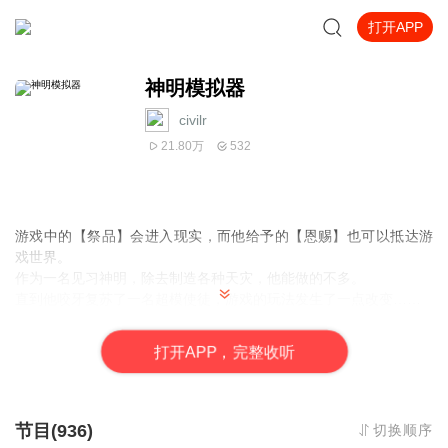
打开APP
神明模拟器
civilr
21.80万
532
游戏中的【祭品】会进入现实，而他给予的【恩赐】也可以抵达游
戏世界。
作为一名见习神明，除去制造各种天灾，他能做的不多。
直到他咬牙复苏了一名超模使徒，游戏的玩法发生了一点改变……
打
开
A
P
P，完整收听
节目(936)
切换顺序