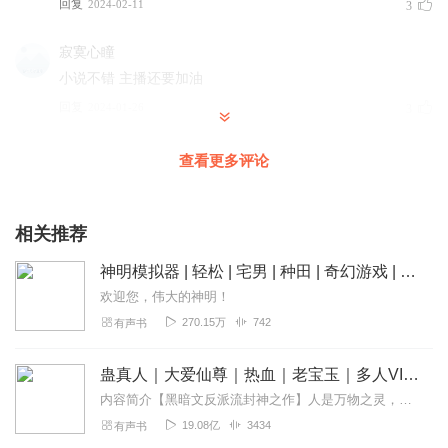
回复
2024-02-11
3
寂寞心瞳
小说不错 主播还要加油
回复
2024-01-26
3
淼巳
查看更多评论
从926级开始之后就只有二十几秒了，并且还连不上
回复
2024-07-25
2
相关推荐
490766766
神明模拟器 | 轻松 | 宅男 | 种田 | 奇幻游戏 | 多人有声剧
没有对比，没有伤害，假如没有别的主播播出更优质的同样
欢迎您，伟大的神明！
的书，那我肯定给推荐。而且为什么备注是恐怖？
270.15万
742
有声书
回复
2025-08-12
1
蛊真人｜大爱仙尊｜热血｜老宝玉｜多人VIP免费有声剧
A短尾巴的鸟
内容简介【黑暗文反派流封神之作】人是万物之灵，蛊是天地真精。一个穿越者不断重生的故事。一个养蛊、炼蛊、用蛊的奇特世界。配音组（男角色）老宝玉旁白...
内容推荐！！！！！！
19.08亿
3434
有声书
回复
2025-11-28
0