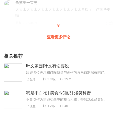
角落里一束光
太太太太太太太太太太太太太太太太太太喜欢了，作者快更
哦
回复
2023-01-28
3
破迷者_梦妤
查看更多评论
很好听…啊不，很好玩…也不对！反正我很喜欢，我开了很
多小摊呢！
相关推荐
回复
2024-01-06
2
叶文家园|叶文有话要说
就只看着我吧
欢迎各位关注和订阅我参与创作的喜马自制深夜陪伴谈话栏目《听你说·百态人声》【听你说·百态人声】每晚直播连线真实人间故事|叶文现场互动中|人间冷暖，抱团取暖每周...
很喜欢，是搬运视频吗，如果是搬运视频，能告诉我一下原
3.69亿
2992
生活
作者吗
回复
2023-01-04
2
我是不白吃 | 美食冷知识 | 爆笑科普
不白吃作为该部动画中的核心人物，带领观众品尝到中国乃至世界各地美食，深入寻常美食中的冷知识，通过美食传播人“传承与坚持”的匠心故事，引发观众共鸣，用最寻常普通的...
薐釋
1.79亿
400
儿童
希望可以更新的快点😛
回复
2023-08-10
1