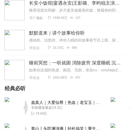
长安小饭馆|宴遇永安|王影璐、李昀锐主演影视原著|樱桃糕|美食甜宠两不误 8082Audio制作【高甜剧场】
推荐语韶光明媚，岁月宴安做最香的饭，撩最帅的郎这是一副唐朝美食俗画，这里有慢慢品味的爱与美食更多甜宠言情精品剧，尽在高甜剧场！内容简介京兆少尹林晏把目光放在那个...
可爱哆43
7448.49万
137
广播剧
我很满意。^ ^开心🥳这个视频挺好，就是背景有点问题🤨
回复
2023-06-16
1
默默道来｜讲个故事给你听
感动的、治愈的、伴你入眠的好故事新节目上线，探索现实世界的无尽魅力，追求对生活的真实记录《听见人间真相》（点击名称，直达专辑）网易人间故事集持续更新中，邀您关注...
孤笙_陌言
16.15亿
989
生活
超赞！给作者一个大大的支持
回复
2022-12-26
1
睡前冥想：一听就困 消除疲劳 深度睡眠 沉浸体验
如果你还感到焦虑、困惑、无助，添加vx：xinshejie2018、vx公众号：宣萱心伴，与主播宣萱开启心灵交流之旅，共建温暖的精神家园！如果你喜欢我的内容，请...
yvette_伊澜
2553.98万
337
生活
超级喜欢看，可以催更嘛，希望多更一点点
经典必听
回复
2023-04-08
0
哆啦A梦的口袋没有我
蛊真人｜大爱仙尊｜热血｜老宝玉｜多人VIP免费有声剧
专辑播放量超19.3亿
追更追更追更追更追更追更追更
19.04亿
回复
2023-02-19
0
青山丨头陀渊演播丨轻松搞笑丨重生穿越丨古代权谋丨VIP免费 | 多人有声剧