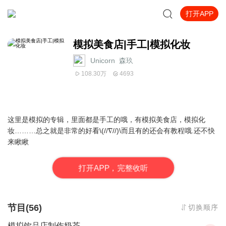
打开APP
模拟美食店|手工|模拟化妆
Unicorn_森玖
108.30万
4693
这里是模拟的专辑，里面都是手工的哦，有模拟美食店，模拟化
妆………总之就是非常的好看\(//∇//)\而且有的还会有教程哦.还不快
来瞅瞅
打
开
A
P
P，完整收听
节目(56)
切换顺序
模拟饮品店制作奶茶