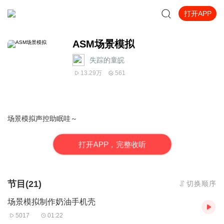
打开APP
ASM场景模拟
失踪的童皖
13.29万
561
场景模拟声控助眠哇～
打
开
A
P
P，完整收听
节目(21)
切换顺序
场景模拟制作奶油手机壳
5017
01:22