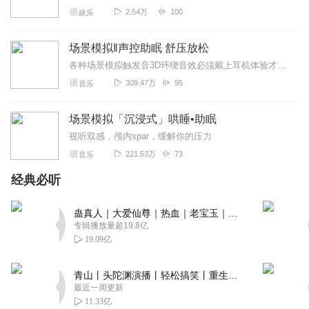
2.54万
100
娱乐
场景模拟‖声控助眠 舒压放松
各种场景模拟触发音3D环绕音效必须戴上耳机体验才有效果带你快速舒缓压力放松心情快速入眠喜欢关注一下吧
309.47万
95
音乐
场景模拟「沉浸式」哄睡•助眠
视听双感，颅内spar，缓解你的压力
221.53万
73
音乐
经典必听
蛊真人｜大爱仙尊｜热血｜老宝玉｜多人VIP免费有声剧
专辑播放量超19.8亿
19.09亿
青山丨头陀渊演播丨轻松搞笑丨重生穿越丨古代权谋丨VIP免费 | 多人有声剧
最近一周更新
11.33亿