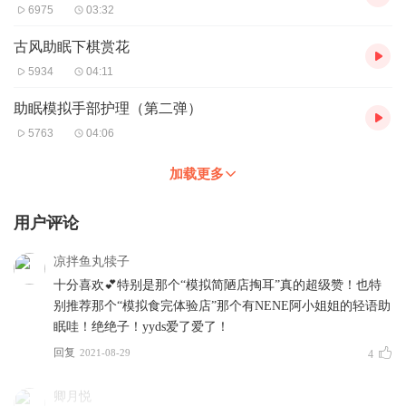
6975
03:32
古风助眠下棋赏花
5934
04:11
助眠模拟手部护理（第二弹）
5763
04:06
加载更多
用户评论
凉拌鱼丸犊子
十分喜欢💕特别是那个“模拟简陋店掏耳”真的超级赞！也特
别推荐那个“模拟食完体验店”那个有NENE阿小姐姐的轻语助
眠哇！绝绝子！yyds爱了爱了！
回复
2021-08-29
4
卿月悦