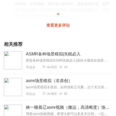
很好听，非常助眠，每天晚上都在听，感觉身临其境，似乎
自己也在感受，每天都听到很晚，听着听着就睡着了，希望
主播多多更新哦！我一直支持！
回复
2022-08-22
2
查看更多评论
梅零落零落
图能不能换一下，大晚上看到模型人偶有点吓人
相关推荐
回复
2022-10-21
1
ASMR各种场景模拟|失眠必入
更新各种场景模拟ASMR失眠必入|放松大脑喜欢场景模拟的宝宝不要错过喜欢的话多多订阅点赞哦谢谢支持祝你好梦
心碎宇少
60.32万
19
音乐
求多更新一些视频，求求求求
回复
2022-08-17
1
asmr场景模拟（非原创）
asmr场景模拟非原创，如有侵权立马删，点个关注谢谢大家节目主题：asmr场景模拟适合谁听：失眠人必听更新频率：更新快
绵槿鼠崽子
24.98万
30
生活
还可以，多更新，多出一些那种染发什么的
回复
2022-11-28
0
林一睡着辽asmr视频（搬运，高清晰度）场景模拟
周更asmr助眠视频，希望大家可以多多关注我，一定会搬运优质视频的助更林一睡着辽，谢谢大家，有想要投稿的博主可以私信我！