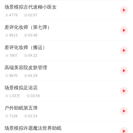
场景模拟古代迷糊小医女
4779
02:07
差评化妆师（第七弹）
9913
03:48
差评化妆师（搬运）
7607
04:22
高端美容院皮肤管理
9870
04:29
场景模拟足浴店
1.03万
03:59
户外助眠第五弹
7128
02:24
场景模拟许愿魔法世界助眠