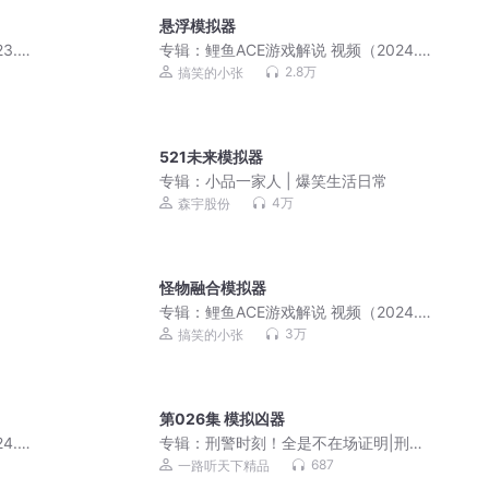
悬浮模拟器
.11
专辑：
鲤鱼ACE游戏解说 视频（2024.3
月更新）
2.8万
搞笑的小张
521未来模拟器
专辑：
小品一家人 | 爆笑生活日常
4万
森宇股份
怪物融合模拟器
专辑：
鲤鱼ACE游戏解说 视频（2024.7
月更新）
3万
搞笑的小张
第026集 模拟凶器
4.2
专辑：
刑警时刻！全是不在场证明|刑侦
推理|大案纪实|惊悚
687
一路听天下精品