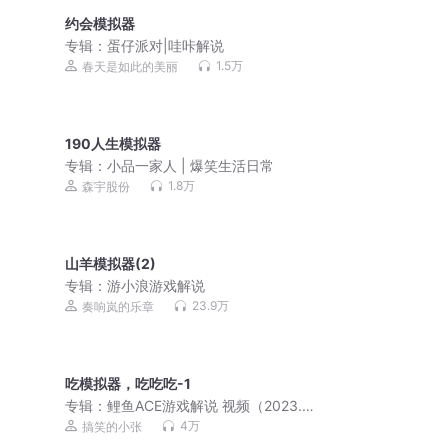
约会模拟器
专辑：
蛋仔派对|哇咔解说
1.5万
春天是如此的美丽
190人生模拟器
专辑：
小品一家人 | 爆笑生活日常
1.8万
森宇股份
山羊模拟器(2)
专辑：
游小浪游戏解说
23.9万
奏响岚的乐章
吃模拟器，吃吃吃-1
专辑：
鲤鱼ACE游戏解说 视频（2023.9
月更新）
4万
搞笑的小张