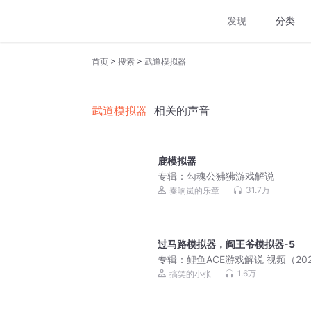
发现
分类
>
>
首页
搜索
武道模拟器
武道模拟器
相关的声音
鹿模拟器
专辑：
勾魂公狒狒游戏解说
31.7万
奏响岚的乐章
过马路模拟器，阎王爷模拟器-5
专辑：
鲤鱼ACE游戏解说 视频（2023
月更新）
1.6万
搞笑的小张