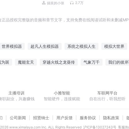
（2023.10月更新）
2.7万
搞笑的小张
含正品授权完整版的音频和章节文字，支持免费在线阅读试听和未删减MP
世界模拟器
超凡人生模拟器
系统之模拟人生
模拟大世界
模拟仙王
阿尔法时空模拟器
模拟之无尽空间
修仙模拟器
我为斑
魔能玄天
穿越火线之龙葵传
气象万千
我们的彼岸
超级模拟器
初音的萌妹家族
睨站穹沧
重活之官路
穿越秦朝之我是始皇
主播培训
小雅智能
车联网平台
兼职副业，兴趣赚钱
智能硬件，连接赋能
自在出行，听我想听
们
公司新闻
招贤纳士
用户反馈
服务协议
隐私政策
2026
www.ximalaya.com lnc. ALL Rights Reserved
沪ICP备13027243号
客服热线