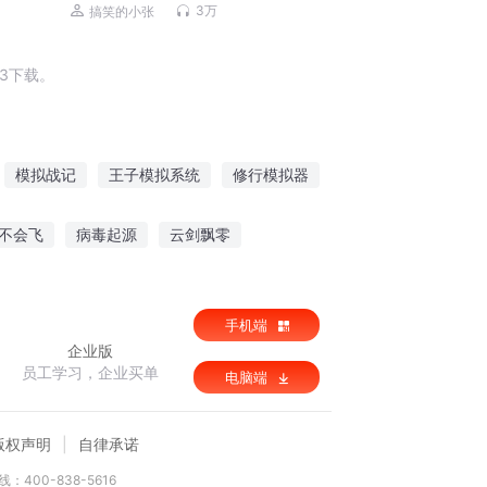
新）
3万
搞笑的小张
3下载。
模拟战记
王子模拟系统
修行模拟器
修真模拟器
诸天最强模拟器
不会飞
病毒起源
云剑飘零
帝
麟火之荡
手机端
企业版
员工学习，企业买单
电脑端
版权声明
自律承诺
：400-838-5616