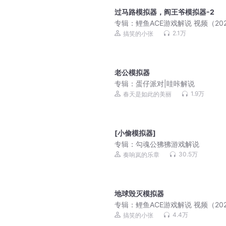
过马路模拟器，阎王爷模拟器-2
专辑：
鲤鱼ACE游戏解说 视频（2023
月更新）
2.1万
搞笑的小张
老公模拟器
专辑：
蛋仔派对|哇咔解说
1.9万
春天是如此的美丽
[小偷模拟器]
专辑：
勾魂公狒狒游戏解说
30.5万
奏响岚的乐章
地球毁灭模拟器
专辑：
鲤鱼ACE游戏解说 视频（202
月更新）
4.4万
搞笑的小张