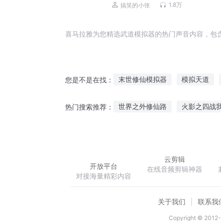
（2023.10月更新）
1.8万
搞笑的小张
喜马拉雅为您精选武道模拟器的热门声音内容，包
末世修仙模拟器
模拟天道
您是不是在找：
我有副本模拟器
模拟人生
世界之外修仙路
火影之四战
热门搜索推荐：
模拟修仙传
我的人生模拟器
影后妻子别想我
以尸之名
云剪辑
开放平台
在线音频剪辑神器
对接海量精彩内容
关于我们
联系我
Copyright © 2012-