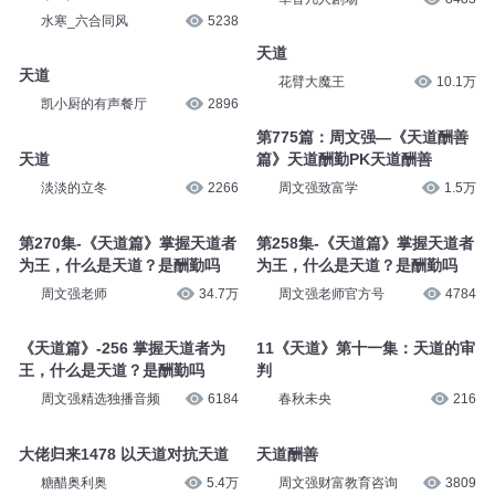
水寒_六合同风
5238
天道
天道
花臂大魔王
10.1万
凯小厨的有声餐厅
2896
第775篇：周文强—《天道酬善
天道
篇》天道酬勤PK天道酬善
淡淡的立冬
2266
周文强致富学
1.5万
第270集-《天道篇》掌握天道者
第258集-《天道篇》掌握天道者
为王，什么是天道？是酬勤吗
为王，什么是天道？是酬勤吗
周文强老师
34.7万
周文强老师官方号
4784
《天道篇》-256 掌握天道者为
11《天道》第十一集：天道的审
王，什么是天道？是酬勤吗
判
周文强精选独播音频
6184
春秋未央
216
大佬归来1478 以天道对抗天道
天道酬善
糖醋奥利奥
5.4万
周文强财富教育咨询
3809