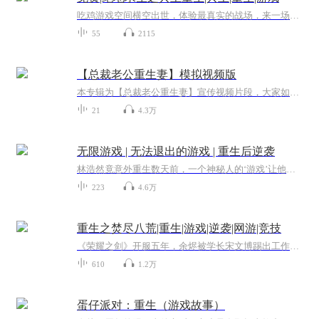
吃鸡游戏空间横空出世，体验最真实的战场，来一场酣畅淋漓的战斗！外挂？不存在的！一切技术为王，看一代兵王重生如何笑傲吃鸡！
55
2115
【总裁老公重生妻】模拟视频版
本专辑为【总裁老公重生妻】宣传视频片段，大家如果喜欢的话可以关注另一张专辑，完整版音频全在那个专辑里。竹艺萌动工作室，用心给你讲故事。
21
4.3万
无限游戏 | 无法退出的游戏 | 重生后逆袭
林浩然竟意外重生数天前，一个神秘人的‘游戏’让他从此走上逆袭之路。金钱？美女？力量？统统收下！龙游都市，神鬼避退，为你揭开那隐藏在繁华都市下的人心险恶，还有那莫测的神秘事物……
223
4.6万
重生之焚尽八荒|重生|游戏|逆袭|网游|竞技
《荣耀之剑》开服五年，余烬被学长宋文博踢出工作室，遭‘泰坦陨落’公会打压，沦为半吊子职业玩家。五周年纪念日，他竟重生回五年前游戏开服十五天之时！这一世，他删除原角色，重选人族火焰法师，取名‘余烬’。凭借前世记忆，他抢先触发隐藏任务，获得...
610
1.2万
蛋仔派对：重生（游戏故事）