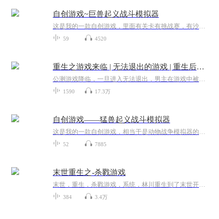
自创游戏~巨兽起义战斗模拟器
这是我的一款自创游戏，里面有关卡有挑战赛，有沙盒模式。还有方舟生存模式，这里面可以玩很多种模式。你可以在这里面生存，也可以像玩儿和平精英那样玩儿
59
4520
重生之游戏来临 | 无法退出的游戏 | 重生后逆袭
公测游戏降临，一旦进入无法退出，男主在游戏中被最好的兄弟和最爱的女人联手背叛致死，死后，男主重生到游戏公测之前，凭借上一世的记忆和经验男主做了充足的准备逆袭游戏人生。
1590
17.3万
自创游戏——猛兽起义战斗模拟器
这是我的一款自创游戏，相当于是动物战争模拟器的加强版，也有很多与动物战争模拟器不一样的地方
52
7885
末世重生之-杀戮游戏
末世，重生，杀戮游戏，系统，林川重生到了末世开始的一刻，他手握特殊天赋的火球异能，在杀戮游戏中通过焚烧尸体获得升级能力，从而迅速变得强大起来，让我们一起来看林川如何在末世玩转杀戮游戏，称霸末世吧。
384
3.4万