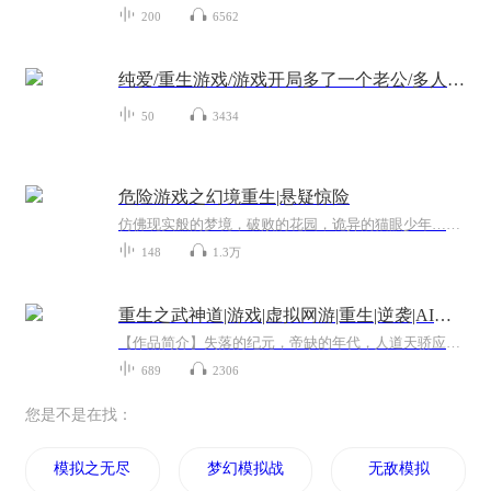
200
6562
纯爱/重生游戏/游戏开局多了一个老公/多人精品
50
3434
危险游戏之幻境重生|悬疑惊险
仿佛现实般的梦境，破败的花园，诡异的猫眼少年…声临其境的悬疑氛围，险象环生的故事情节，新晋女主播清爽的单播演绎，不可错过的听觉效果！
148
1.3万
重生之武神道|游戏|虚拟网游|重生|逆袭|AI多播
【作品简介】失落的纪元，帝缺的年代，人道天骄应运而出。带着130年的记忆回到过去。这一世，我，武天将扛起人族的旗帜，征战万界。【作者简介】断雪落【购买须知】1、本作品为付费有声书，前171集为免费试听，购买成功后，即可收听，可下载重复收听。2、...
689
2306
您是不是在找：
模拟之无尽空间
梦幻模拟战
无敌模拟