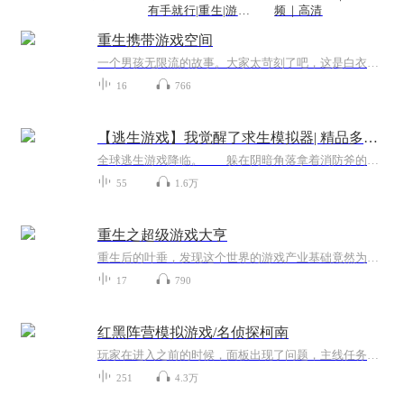
有手就行|重生|游戏|
频｜高清
爽文|男频
重生携带游戏空间
一个男孩无限流的故事。大家太苛刻了吧，这是白衣第一本书。能够结本已经很不容易了。另外，白衣也没有办法，这是一本无限流，根本不好结尾，除非让孟由死掉，可是这样太伤大家的心了。留给悬念吧！！！！！以后白衣会好好感悟生活，写出更好的书。
16
766
【逃生游戏】我觉醒了求生模拟器| 精品多播| 穿越| 恐怖游戏| 模拟| 开挂
全球逃生游戏降临。 躲在阴暗角落拿着消防斧的小丑，隔壁房间电锯杀人魔惊悚的尖笑，池塘内...出没无踪的面具杀手杰森，蜂拥而来的丧尸狂潮... 而玩家所要做的，就是在这一个个危险的副本当中拼尽一切逃离。 而李言，在穿越而来之后，觉醒了求生...
55
1.6万
重生之超级游戏大亨
重生后的叶垂，发现这个世界的游戏产业基础竟然为零，于是他怀着蛋疼的心制作了连连看这款小游戏。没想到，这款小游戏竟然引起了整个世界的疯狂！面对疯狂的连连看游戏迷，叶垂只能无语的表示真是一群可怜的孩子！哥只是弄出了连连看就把你们惊喜成这个样...
17
790
红黑阵营模拟游戏/名侦探柯南
玩家在进入之前的时候，面板出现了问题，主线任务显示不完全，玩家睁眼看到，自己的面板上职业警察，自认主线任务是得到红方完全的认可，可等玩家将自己的数值和属性与成就都刷满后，当上被众人认可的警察以后，当上警届的光明之子后游戏系统恢复了正常，...
251
4.3万