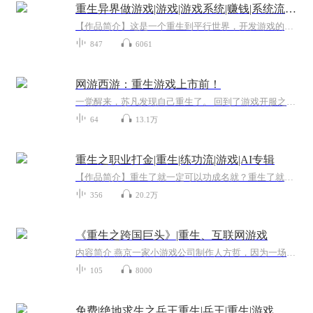
重生异界做游戏|游戏|游戏系统|赚钱|系统流|异世大陆|AI专辑
【作品简介】这是一个重生到平行世界，开发游戏的故事。田陌云穿越异界，得到【游戏大师】系统，他将一款款经典的游戏搬上荧幕。超级马里奥、魂斗罗……还有被玩家狂喷的猫里奥、像素鸟、掘地求升、奇怪的大冒险……他引领了游戏，引领了科技与娱乐，若干...
847
6061
网游西游：重生游戏上市前！
一觉醒来，苏凡发现自己重生了。 回到了游戏开服之前。 幸好，他熟知游戏剧情。 “叮!全服通告:恭喜玩家苏凡，拜师菩提祖师，奖励经验100万。” “叮!全服通告:恭喜玩家苏凡，和孙悟空结拜，奖励【九转金丹】。” …… 于是，游戏开服当天，玩家们登陆游戏...
64
13.1万
重生之职业打金|重生|练功流|游戏|AI专辑
【作品简介】重生了就一定可以功成名就？重生了就一定可以醉生梦死？不会炒股！不会金融！不买彩票！没有亿万家产，你拿什么成功？为了生活，先打金吧卖卖金币，倒腾装备，创建自己的工作室【作者简介】天缘无尽【购买须知】1、本作品为付费有声书，前35集...
356
20.2万
《重生之跨国巨头》|重生、互联网游戏
内容简介 燕京一家小游戏公司制作人方哲，因为一场车祸重回2008年。这一年，令无数国人难忘，南方雪灾，汶川地震，北京奥运，金融危机。这一年，iphone，Android，wifi，智能手机，云计算等等一个个名词慢慢走入大众视野。这一年，中国改革开放三十年，更...
105
8000
免费|绝地求生之兵王重生|兵王|重生|游戏