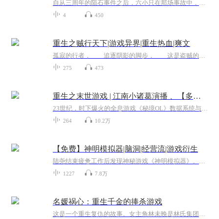
自从三周年的陨石事件之后，六小只在那场事故中，为对抗陨石而牺牲了，蛋仔岛尽管和平，还是会迎来十分剧烈的邪恶入侵……而魔鬼蛋，在经历了在宇宙之树神空间当中，坠入虚空的经历后，被宇宙之术的法力影响，重回了蛋仔岛。没了六小只，他似乎觉得自己的...
4
450
重生之贼行天下|游戏异界|重生热血|爽文
孤寂的行者， 追逐阴影的脚步， 这是盗贼的赞歌。 带着一个一百八十级的大盗贼的记忆，回到了十年前，命运给聂言开了一个玩笑。 曾经错过的、被夺走的，都要重新拿回来。 然后搞一身神装，摧枯拉朽，见神杀神，势不可挡。
275
473
重生之末世游戏 | 江南小诸葛演播 、【多播】重生之末世游戏| 末世组队冒险
23世纪，时下爆火的全息游戏《秘境OL》数据系统与地球重合。这是一种通过病毒传导的神秘链接，它不仅能使人体感染疾病，甚至能让游戏中的场景在现实世界中具象化，连带着那些被玩家讨伐过无数次的怪物……随着时间的推移，病毒扩散得越来越广，网络及通信...
264
10.2万
【免费】神明模拟器|脑洞|经营流|游戏衍生
陆尧结束疲惫工作后发现神秘游戏《神明模拟器》。进入游戏成为神明，获第一批信徒，在探索玩法时，面临森林部落威胁。他用闪电化解危机，还发现现实物品可作恩赐，引发信徒信仰提升，开启奇妙游戏之旅。
1227
7.8万
名媛祸心：重生千金的捧杀游戏
这是一个重生复仇的故事。女主角林未晚是林氏集团的千金，前世被自己伪善狠毒的继姐林雨欣及其党羽设计陷害，不仅名誉扫地、众叛亲离，最终惨死，更连累林氏集团破产，父亲含恨而终……重生归来，林未晚带着前世的记忆和滔天恨意，步步为营，以“捧杀”为...