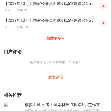
【2017年10月】国家公务员面试·现场答题录音No (69)
97
09:31
【2017年10月】国家公务员面试·现场答题录音No (68)
82
09:10
加载更多
用户评论
还没有评论，快来发表第一个评论！
发表评论
相关推荐
模拟面试|公考面试素材热点积累&示范作答
行进的路上有激流险滩，也有宽广大道，有风和日丽，也有电闪雷鸣，眼里紧盯目标。迈开步子向前闯，方向就不会跑偏，最终不断从胜利走向新的胜利。本专辑系公考面试答题的样...