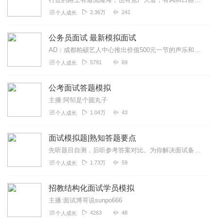
2.36万
241
个人成长
公务员面试 最新模拟面试
AD：成都柏硕艺人中心推出价值500元一节的声乐和流行唱法免费试听课。预约体验地址：http://cd-byshooo.mikecrm.com/mYCl...
5791
69
个人成长
公考面试答题模拟
主播:阿邹是个圆丸子
1.04万
43
个人成长
面试模拟题|熟知答题要点
先听题目自测，后听参考答案对比。为你解决面试备考中没有实际练习的烦恼！专辑特色：由老师模拟面试现场答题流程，从进入考场到读题再到作答。不仅能够为广大听友提供最新...
1.73万
59
个人成长
招教结构化面试学员模拟
主播:面试博哥说sunpo666
4263
48
个人成长