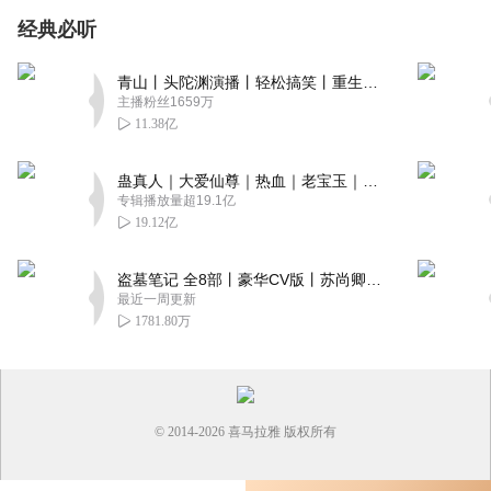
经典必听
青山丨头陀渊演播丨轻松搞笑丨重生穿越丨古代权谋丨VIP免费 | 多人有声剧
主播粉丝1659万
11.38亿
蛊真人｜大爱仙尊｜热血｜老宝玉｜多人VIP免费有声剧
专辑播放量超19.1亿
19.12亿
盗墓笔记 全8部丨豪华CV版丨苏尚卿&边江 领衔 多人有声剧丨冠声文化丨南派三叔
最近一周更新
1781.80万
© 2014-
2026
喜马拉雅 版权所有