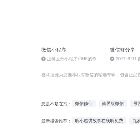
微信小程序
微信群分享
正确区分小程序和H5的作用
2017-6-1
在于更清楚自己是否该做小程序
喜马拉雅为您推荐我有微信的精选专辑，包含正品
微信修仙
仙界版微信
最
您是不是在找：
超神时空微信
俺的微信能撩
听小超讲故事在线听免费
九
最新搜索推荐：
我的微信有神仙
我脑里有个
电台怎么样听故事
讲给风听