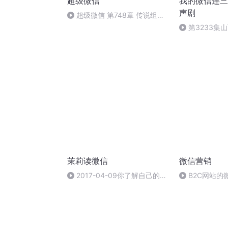
超级微信
我的微信连三
声剧
超级微信 第748章 传说组织
的女杀手
第3233集
茉莉读微信
微信营销
2017-04-09你了解自己的肚
B2C网站的
脐眼吗？