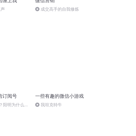
信缠上我
微信营销
尾声
成交高手的自我修炼
信订阅号
一些有趣的微信小游戏
命？阳明为什么悟
我坦克特牛
本粒子吗？量子
什么启示？