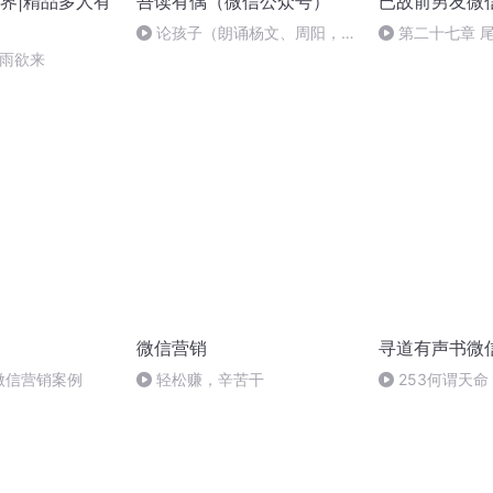
界|精品多人有
吾读有偶（微信公众号）
已故前男友微
论孩子（朗诵杨文、周阳，作
第二十七章 
者纪伯伦）
山雨欲来
微信营销
寻道有声书微
微信营销案例
轻松赚，辛苦干
253何谓天
道？“如来”是基
双缝干涉实验有