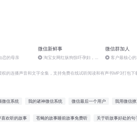
微信新鲜事
微信群加人
1 自恋的母亲
淘宝女网红纵狗惊吓孕妇，随
客户最核心的3
后与母亲辱骂殴打导致受害人先
(2)
兆早产
授权的连播声音和文字全集，支持免费在线试听阅读和有声书MP3打包下
强微信系统
我的诸神微信系统
微信最后一个用户
我用微信撩
仙
我在微信当龙王
三界微信群
万能微信
我的微信抢三界
岁喜欢听的故事
苍蝇的故事睡前故事免费听
关于听故事好处的句
微信系统
女上司的微信
我的微信好友在异界
的故事
外国鬼故事在线听
听老板讲风水的故事
怀孕小朋友听