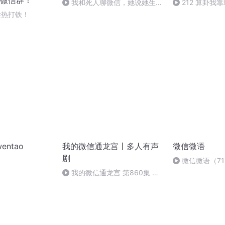
微信群！
我和死人聊微信，她说她生前
212 算卦我
是美女（九）
二章(完)
 趁热打铁！
wentao
我的微信通龙宫丨多人有声
微信微语
剧
微信微语（7
的身体
我的微信通龙宫 第860集 男
修士出门在外，记得保护好自己