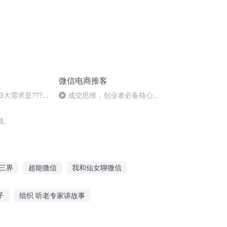
微信电商推客
大需求是???
成交思维，创业者必备核心能
力
载。
三界
超能微信
我和仙女聊微信
全能微信系统
都市微信修仙
子
组织 听老专家讲故事
的故事
京剧去哪里听故事好呢