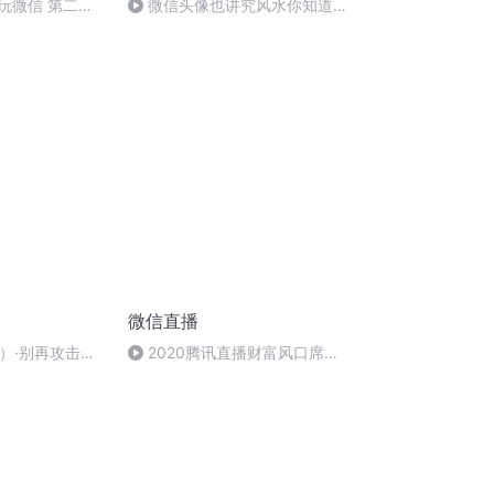
靠玩微信 第二一
微信头像也讲究风水你知道
吗？（下）
微信直播
1）·别再攻击你
2020腾讯直播财富风口席卷
而来