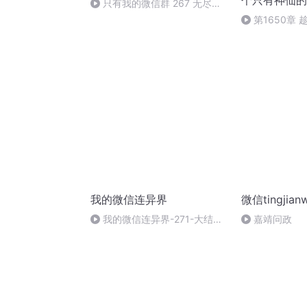
个只有神仙的
只有我的微信群 267 无尽宇
宙 （完结）
第1650章
我的微信连异界
微信tingjian
我的微信连异界-271-大结局
嘉靖问政
（完）