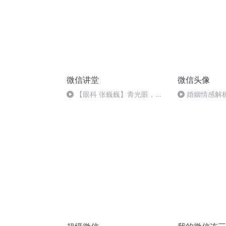
微信讲堂
微信头像
【眼科 张巍巍】青光眼，你
婚姻情感解
了解吗？