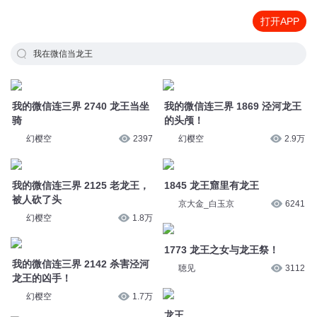
打开APP
我在微信当龙王
我的微信连三界 2740 龙王当坐
我的微信连三界 1869 泾河龙王
骑
的头颅！
幻樱空
2397
幻樱空
2.9万
我的微信连三界 2125 老龙王，
1845 龙王窟里有龙王
被人砍了头
京大金_白玉京
6241
幻樱空
1.8万
1773 龙王之女与龙王祭！
我的微信连三界 2142 杀害泾河
聴见
3112
龙王的凶手！
幻樱空
1.7万
龙王
月白的白
5.6万
1986 始于龙王祭，终于龙王祭
聴见
2013