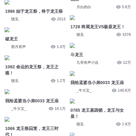
1728 终焉龙王VS极昼龙王！
聴见
3378
破龙王
那月有声
1.4万
斗龙王
九哥有声小说
12万
1082 命运的龙王祭，龙王之
殇！
我给孟婆当小弟0033 龙王庙
聴见
1.2万
_牛大宝_
140.8万
我给孟婆当小弟0033 龙王庙
0785 龙王基因锁，龙王与女
_牛大宝_
16.1万
皇！
聴见
1.9万
1066 龙王祭囚笼，龙王三时
代！
龙王令 548 你想让我当邪修
聴见
1.2万
掌中云听书
9.1万
861 当龙王被问“在哪高就”
5452 序品第一-有八龙王，难陀
神奇喵喵谷
3753
龙王