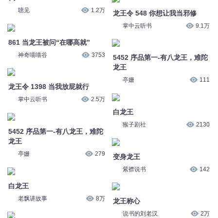
亭姗
111
龙王令 1398 当我放屁就行
掌中云听书
2.5万
白龙王
猴子剧社
2130
5452 序品第一-有八龙王，难陀
龙王
变身龙王
亭姗
279
紫襟说书
142
白龙王
龙王称心
老飘讲故事
8万
说书的刘老汉
2万
龙王报恩
【赏析】陈思呈：从井龙王说到
九哥有声小说
3.5万
众龙王
上译厂刘风
7.8万
龙王令 778 我现在也想当个公
爵
5216 序品第一-有八龙王，难陀
掌中云听书
7.7万
龙王
亭姗
882
075：嘤~本龙王委屈，本龙王