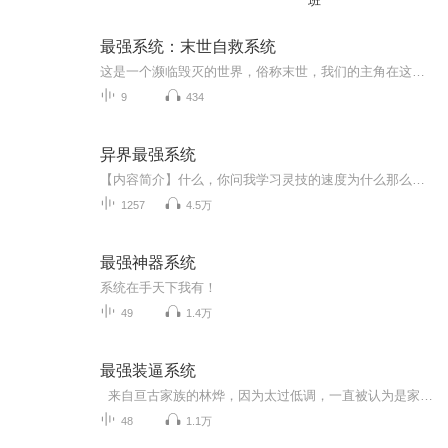
班
最强系统：末世自救系统
这是一个濒临毁灭的世界，俗称末世，我们的主角在这个世界里是一位大一学生，看着家园被毁，亲人们被害，自己也因为一些原因离开了这个世界，他心有不甘，但他也意外重生了，还拥有了一个不靠谱，呸，最强系统。看他如何手抓系统带着伙伴，在末世存活下去...
9
434
异界最强系统
【内容简介】什么，你问我学习灵技的速度为什么那么快？呃，你说的是技能吧，这当然是一点就会的，难道你不是？什么，你问我修炼难道没有瓶颈？呃，你说的应该是转职任务吧？ 【作者/主播】作者：雷杀 代表作《网游之神话重临》主播：白小宝baby【购买须...
1257
4.5万
最强神器系统
系统在手天下我有！
49
1.4万
最强装逼系统
来自亘古家族的林烨，因为太过低调，一直被认为是家族废物。但究其原因，却因为一个系统，那就是‘最强装逼系统’。 终于在家族大典上，‘最强装逼系统’被开启，从此林烨走上了一条装逼的道路。 林烨我想低调！ 系统装逼，你必须装逼！ 林烨我真的想低调！ 系统你不仅要装逼，还要装大逼，当着全世界人的面装逼！但请你记得，装逼要从小事做起，逐步养成遇事装逼的习惯，这样才能成为一代装逼王！ 【在富二代面前，你不装逼？ 在官二代面前，你不装逼？ 在美女面前，你不装逼？ 在明星面前，你不装逼？】 林烨放我出去，我要装逼
48
1.1万