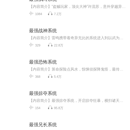
【内容简介】“盗贼玩家，顶尖大神”许流苏，意外穿越异界，重生大装逼时代！可惜，他却穿越到了一个纨绔少爷的身上。“叮，宿主表慌，您只负责装逼，其他的，交给系统！”咦，桥段不俗，本少喜欢！从此，许流苏一路高歌，势如破竹。装最爽的逼，打最狂的...
1084
7.2万
最强战神系统
【内容简介】雷鸣携带着奇异无比的系统进入到以武为尊的异界，该何去何从？利用神秘的系统将自己打造成世间最强身体，踏着皑皑白骨踏上武道山顶，那属于王者的神座。怀揽娇人，笑看天下。【作者/主播简介】作者：夜听雨，网络小说作家。主播：声刻时光工作...
329
22.8万
最强恐怖系统
【内容简介】算命探险点风水，惊悚侦探降鬼怪，最传统中国文化，最神秘灵异传奇！ 【作者/主播】作者：弹指一笑间，网络小说作家。主播：请修改昵称_12【购买须知】1、本作品为付费有声书，前73集为免费试听，购买成功后，即可收听，可下载重复收听。2、...
368
5.4万
最强掠夺系统
【内容简介】最强掠夺系统，开启掠夺狂暴，横扫诸天万界，掠夺无尽气运！灵丹妙药，神兵利器，武技功法，无上灵根，逆天血脉，绝世修为，统统掠夺！【作者/主播简介】作者：英雄技能，网络小说作家。主播：本音物语。【购买须知】1、本作品为付费有声书，...
154
95.8万
最强兄长系统