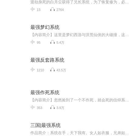
渡劫身死的白月尘获得了兄长系统，为了恢复修为，必须在各个平行世界作为主角的哥哥，帮助主角完成未能完成的遗憾。而崇尚简单粗暴的白月尘采用最直接的办法。狐妖小红娘世界你想要人妖两族有朝一日能够和平共处？没问题，我让你来做他们唯一的王，谁不听...
13
2764
最强梦幻系统
【内容简介】这里是梦幻西游与洪荒仙侠的大碰撞，这里有大妖孙悟空和上仙紫霞仙子的凄美爱情，还有灵台方寸山，斜月三星洞-菩提老祖广招门徒？！别人练功我打怪，别人打怪我嗑药，看李长空在梦幻西游系统的帮助下，修为一路飙升，爆打满天神佛！【作者/主...
95
5.4万
最强反套路系统
1210
43.5万
最强作死系统
【内容简介】忽然捡到了一个不作死，就会死的信仰系统，于是李亚飞的刺激人生，从上课当众表白美女班主任，轰动全校开始..... ---------- 各种惹事装逼刺激而又惊险，不好看来打我！【作者/主播】作者：疯言易语主播：清一色有声工作室【购买须知】1、本作...
353
3.9万
三国|最强系统
作品简介：系统在手，天下我有。女人如衣服，兄弟如手足，谁动我衣服，我剁他手足。大小乔是我的，孙策跟周瑜你别抢；皇后娘娘，做出事情是要打屁屁的哦，来，让我打几下；吕布，貂蝉是我的，你别看；蔡琰、糜夫人、甄宓，让为夫帮你们按摩按摩，这样才能更大！原著作者：闽南小书侠