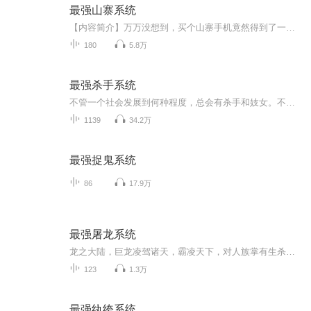
最强山寨系统
【内容简介】万万没想到，买个山寨手机竟然得到了一个强大的山寨系统！金钱、美女、强大技能，只有陈博想不到，没有系统做不到！【作者/主播】作者：深沉的麻罗，网络小说作家。主播：暖YOUNG文化【购买须知】1、本作品为付费有声书，前28集为免费试听，购...
180
5.8万
最强杀手系统
不管一个社会发展到何种程度，总会有杀手和妓女。不用把前者想的过于神秘，也不用把后者想的如何卑贱，那不过是份工作。 唐恩穿越后就被逼选择了杀手这份前途无亮的工作， “你有当杀手的天赋。” 唐恩：“呃，我还有这天赋？” “是的，你长相够普通，这点很符合。” “……”唐恩，“可是我连鸡鸭都没杀过。” “没关系，杀手不需要杀鸡鸭，杀人就可以。” “……”
1139
34.2万
最强捉鬼系统
86
17.9万
最强屠龙系统
龙之大陆，巨龙凌驾诸天，霸凌天下，对人族掌有生杀大权。地球上一个曾经叱咤风云的人物，被手下出卖，魂穿龙之大陆，秦唐帝国，冠军侯第十三子宁奇身上，并且激活了最强屠龙系统，从此改变命运。肩扛屠龙刀，手持诸神剑，诛敌屠龙，碾压三界。世家子弟，宗门天才，龙族强者，统统一招！妈的，还有谁...
123
1.3万
最强纨绔系统