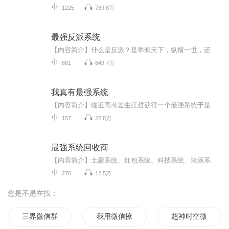
1225
769.8万
最强反派系统
【内容简介】什么是反派？是拳倾天下，纵横一世，还是万人皆敌，搅动风云？重生一世，大反派系统加身，苏信可以获得前世武侠世界当中所有的反派人物功法和武技。前世惨遭横死，这一世自己要做，就要做那最狠、最强的大反派！人皆言我恶，那我便凶残到底！...
881
849.7万
我真有最强系统
【内容简介】临近高考差生江哲获得一个最强系统于是，身怀系统的江哲牛逼大发了！ 江哲：“我只想小小的装X，你别拦我，拦我，我砍死你”【作者/主播简介】作者：石衿，网络小说作家。主播：寐声寐影工作室【购买须知】1、本作品为付费有声书，前47集为免...
157
22.8万
最强系统回收商
【内容简介】土豪系统、红包系统、科技系统、装逼系统、运气系统、直播系统、穿越系统……主神系统。他强任他强，老子系统回收商！【作者/主播简介】作者：风云渡，网络小说作家。主播：红烧鲶鱼【购买须知】1、本作品为付费有声书，前54集为免费试听，购...
270
12.5万
您是不是在找：
三界微信群
我用微信撩三界
超神时空微信