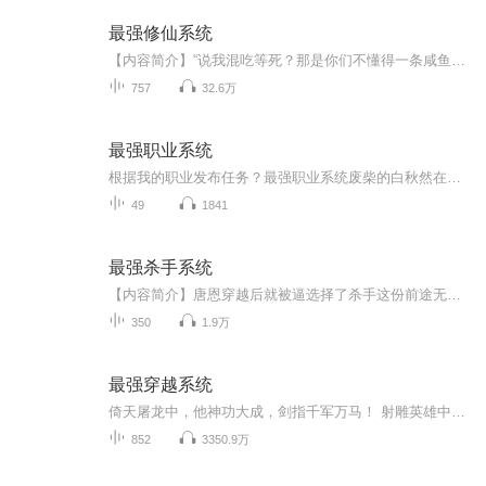
最强修仙系统
【内容简介】“说我混吃等死？那是你们不懂得一条咸鱼到底有多快乐吧！”大四毕业的陈长安刚刚开始他快乐的死宅生活，可谁想到一下子给整穿越咯！自己这也没男主人设呀？出去练级怕是走不出新手村吧！“叮，宿主已开启无敌领域！只要在领域内宿主天下无敌...
757
32.6万
最强职业系统
根据我的职业发布任务？最强职业系统废柴的白秋然在灵能大陆，却无异能，只能靠打工勉强活着，在照相馆的相机却让这一切发生了改变！
49
1841
最强杀手系统
【内容简介】唐恩穿越后就被逼选择了杀手这份前途无亮的工作，“你有当杀手的天赋。”唐恩：“呃，我还有这天赋？”“是的，你长相够普通，这点很符合。”“……”唐恩，“可是我连鸡鸭都没杀过。”“没关系，杀手不需要杀鸡鸭，杀人就可以。” “……”...
350
1.9万
最强穿越系统
倚天屠龙中，他神功大成，剑指千军万马！ 射雕英雄中，他结束乱世，铸就无上传说！ 天龙八部中，他大战群雄，夺得天下第一！ 神话、风云、斗破、遮天......每一个世界都留下了他的足迹，每一个世界都有着他的传说！ 穿越诸天，纵横万界，只寻一敌，只求一真！ 糖糖直播间：FM：1382772 糖糖直播家族群：企鹅：65017147
852
3350.9万