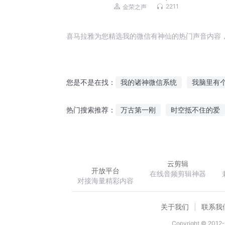
每天解答婚姻家庭、情感困惑、子
2211
金荣之声
育等生活烦恼
喜马拉雅为您精选我的微信有神仙的热门声音内容
我的诸神微信系统
我脑里有
您是不是在找：
我在微信当龙王
女上司的微
万古第一刚
时空抵不住的爱
热门搜索推荐：
全能微信系统
都市微信修仙
封号灭世
倘若此世真有神明
云剪辑
开放平台
在线音频剪辑神器
对接海量精彩内容
关于我们
联系我
Copyright © 2012-