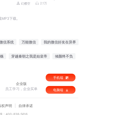
2.1万
幻樱空
MP3下载。
微信系统
万能微信
我的微信好友在异界
俺的微信能撩仙
我有微信
殇
穿越秦朝之我是始皇帝
倾颜终不负
传说
手机端
企业版
员工学习，企业买单
电脑端
版权声明
自律承诺
：400-838-5616