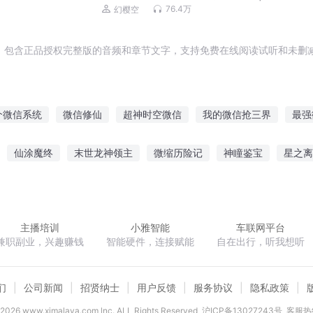
女教
笑双播（幻樱空、妙儿姐）
76.4万
幻樱空
，包含正品授权完整版的音频和章节文字，支持免费在线阅读试听和未删减
个微信系统
微信修仙
超神时空微信
我的微信抢三界
最强
信
仙界版微信
我用微信撩三界
我和仙女聊微信
超能微信
仙涂魔终
末世龙神领主
微缩历险记
神瞳鉴宝
星之离
三界微信群
微信最后一个用户
剑当如人生
异能军嫂逆袭日常
猎魔手记之驱魔开端
二次
主播培训
小雅智能
车联网平台
兼职副业，兴趣赚钱
智能硬件，连接赋能
自在出行，听我想听
们
公司新闻
招贤纳士
用户反馈
服务协议
隐私政策
2026
www.ximalaya.com lnc. ALL Rights Reserved
沪ICP备13027243号
客服热线