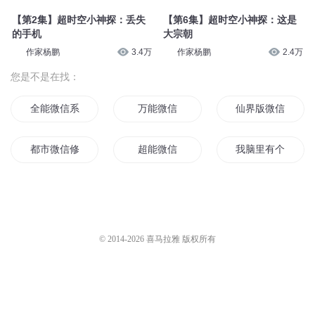
【第2集】超时空小神探：丢失
【第6集】超时空小神探：这是
的手机
大宗朝
作家杨鹏
3.4万
作家杨鹏
2.4万
您是不是在找：
全能微信系统
万能微信
仙界版微信
都市微信修仙
超能微信
我脑里有个微信系
最强微信系统
我的微信好友在异界
我的诸神微信系统
我有微信
三界微信群
女上司的微信
© 2014-
2026
喜马拉雅 版权所有
我在微信当龙王
我的微信抢三界
微信最后一个用户
微信修仙
我和仙女聊微信
我用微信撩三界