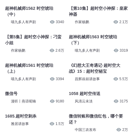
超神机械师1562 时空琥珀
【第10集】超时空小神探：皇家
（中）
神器
喵九多人有声剧
3340
作家杨鹏
2.1万
【第5集】超时空小神探：刁蛮
超神机械师1563 时空琥珀
小姐
（下）
作家杨鹏
2.6万
喵九多人有声剧
3319
超神机械师1561 时空琥珀
《幻想大王奇遇记·超时空大
（上）
战》15：超时空秘宝
喵九多人有声剧
3394
昌辉叔叔讲故事
5.5万
微信号
1058 超时空传送
漫听丨燕语呢喃
9180
风清云未淡
3175
1685.超时空刺杀
微信转账和微信红包，哪个要
还？
雅居讲故事
1.5万
中国三农发布
2万