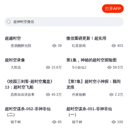
打开APP
超神时空微信
超越时空
微信重磅更新！超实用
煮酒醺醉光阴
39
红星新闻
403
超时空录像
第1集，神秘的超时空探险图
大凯说
15.8万
S小妖仙J
59.5万
《校园三剑客·超时空魔盘》
【第7集】超时空小神探：额间
13：超时空飞船
龙痕
昌辉叔叔讲故事
40.3万
作家杨鹏
2.3万
超时空谋杀-052-非神非仙
超时空谋杀-051-非神非仙
（二）
（一）
猫千树
85
猫千树
100