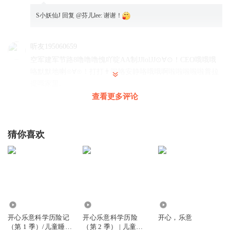
S小妖仙J
回复 @
芬儿lee
:
谢谢！
听友195060659
空军建军节路8噜噜噜愧吖啶AA制JJlolJJ⊙∀⊙！CEO哦哦哦
咯默默地喇⊙∀⊙！打打👨啦咯安静咯哦哦啊啦啦啦啦啦普拉
提哦家里,
查看更多评论
回复
2019-12-28
93
1536209lmzd
回复 @
听友195060659
:
龙战士和猎魔公主：
猜你喜欢
林俊嵛
高发车上的风大雨大好高个月和高飞该口红了个红包好个
回复
2019-10-07
67
253.05万
230.81万
333
听友209364243
回复 @
林俊嵛
:
恐龙 🦖？¥恐龙🦕
开心乐意科学历险记
开心乐意科学历险
开心，乐意
（第 1 季）/儿童睡前
（第 2 季） | 儿童睡