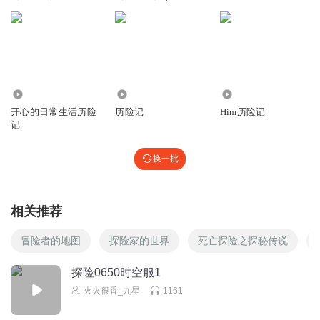
故事
前故事
听友192374070
怎么又变成了？
回复
2020-01-15
65
听友204902207
回复 @
听友192374070
:
😁😁
1.59万
637
1.22万
开心的日常生活历险
历险记
Him历险记
记
咪咪123哈喽
金金看你隆磨叽楼通知书我记得我这
换一批
回复
2020-03-28
32
羊羊的故事机
回复 @
咪咪123哈喽
:
你？刚才......说什么？可是，你
相关推荐
刚才，你说的我也听不懂啊！好吧！我好无奈.....😑
冒险者的地图
探险家的世界
死亡探险之探秘传说
寒裇
探险0650时空服1
🤗🤗🤗🤗😚😚😚😜，太好听了，只不过人有点痛
火火很香_九星
1161
回复
2020-02-25
28