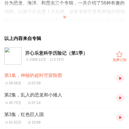
分为恐龙、海洋、和昆虫三个专辑，一共介绍了56种有趣的
动物，让孩子从此爱上大自然。这套专辑不是简单地介绍动
物的身高体重之类的无聊数据，而是根据对儿童心理多年的
了解，和对动物知识的长期积累，创作出情节精彩丰富的科
幻故事，所有的知识都是无缝植入故事内容，是家长和孩子
以上内容来自专辑
最实用的科普启蒙资料。让宝宝和开心乐意一起去探险吧！
开心乐意科学历险记（第1季）
2309.12万
3.74万
免费订阅
第1集，神秘的超时空探险图
59.56万
07:59
第2集，乱入的恐龙和小矮人
45.75万
07:14
第3集，红色巨人国
41.52万
10:09