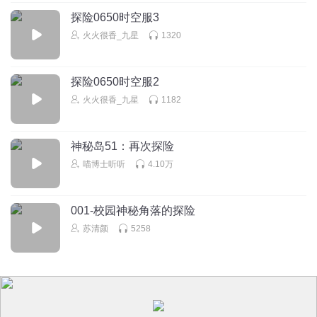
听友210769497
回复 @
寒裇
:
❤️💛💚💙💜🧡💯🀄️🇨🇳🇧🇪🏆🏅🛳🚤🛫
探险0650时空服3
💶💷💴💵🦖⛴🔮🙂🚁🛥⛵️🛬
火火很香_九星
1320
Honker001
探险0650时空服2
八路叔叔海军陆战队
火火很香_九星
1182
回复
2020-03-14
25
听友229696182
回复 @
Honker001
:
xgeyeurjehrhejwieothrjr
神秘岛51：再次探险
fhthththtgeheheydhcjrjwheueueyfuejejrjfhfjfhdjdhsedgrhwoojdjfyxchejthf
喵博士听听
4.10万
mgdgjpjpmgwpmgd@bjdbdekqm…ngdnkhhhhhmnnkukmj
001-校园神秘角落的探险
辽宁无颜组
苏清颜
5258
超级好听啊！
回复
2020-03-29
22
灵沫洛梨
回复 @
辽宁无颜组
:
嗯