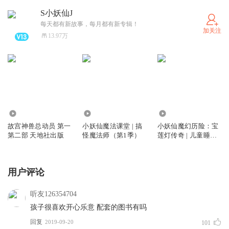
S小妖仙J
每天都有新故事，每月都有新专辑！
加关注
13.97万
1421.67万
1444.67万
732.16万
故宫神兽总动员 第一
小妖仙魔法课堂 | 搞
小妖仙魔幻历险：宝
第二部 天地社出版
怪魔法师（第1季）
莲灯传奇 | 儿童睡前
故事
用户评论
听友126354704
孩子很喜欢开心乐意 配套的图书有吗
回复
2019-09-20
101