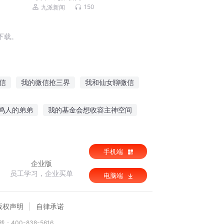
150
九派新闻
下载。
信
我的微信抢三界
我和仙女聊微信
版微信
我在微信当龙王
俺的微信能撩仙
鸣人的弟弟
我的基金会想收容主神空间
下请战
啦啦啦盖伦觉醒
未来的亦能
手机端
企业版
员工学习，企业买单
电脑端
版权声明
自律承诺
：400-838-5616