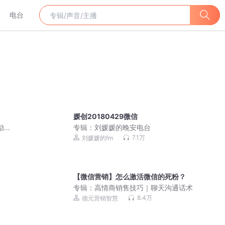
电台
媛创20180429微信
励志|
专辑：
刘媛媛的晚安电台
7.1万
刘媛媛的fm
【微信营销】怎么激活微信的死粉？
专辑：
高情商销售技巧｜聊天沟通话术
8.4万
德元营销智慧