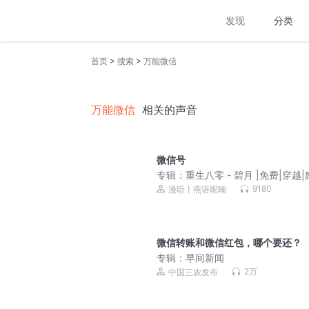
发现
分类
>
>
首页
搜索
万能微信
万能微信
相关的声音
微信号
专辑：
重生八零 - 碧月 |免费|穿越|
言情
9180
漫听丨燕语呢喃
微信转账和微信红包，哪个要还？
专辑：
早间新闻
2万
中国三农发布