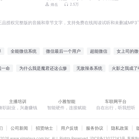
烽岳演播 | 丧失危机 | 轮盘抽奖 | 生存策
2.5万
烽岳
略 | 丧尸 | 异能觉醒 | 作者幻动 | 多人有
声剧
正品授权完整版的音频和章节文字，支持免费在线阅读试听和未删减MP3
界
全能微信系统
微信最后一个用户
超能微信
女上司的微
群
最强微信系统
我脑里有个微信系统
都市微信修仙
仙界
我一命
为什么我是魔君还这么惨
无敌辣条系统
火影之我成了
我用微信撩三界
我的微信有神仙
孕夫二嫁
精神体成神就能改变世界
迷乱的世界
嫡女有策陛
主播培训
小雅智能
车联网平台
兼职副业，兴趣赚钱
智能硬件，连接赋能
自在出行，听我想听
们
公司新闻
招贤纳士
用户反馈
服务协议
隐私政策
2026
www.ximalaya.com lnc. ALL Rights Reserved
沪ICP备13027243号
客服热线