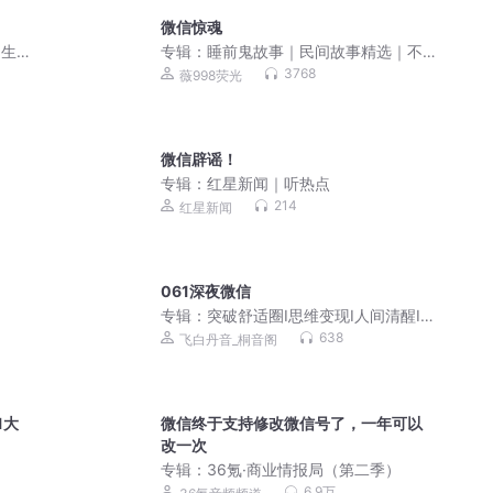
微信惊魂
 生活
专辑：
睡前鬼故事｜民间故事精选｜不
要和鬼怪讲道理
3768
薇998荧光
微信辟谣！
专辑：
红星新闻｜听热点
214
红星新闻
061深夜微信
专辑：
突破舒适圈I思维变现I人间清醒I反
内耗I认知觉醒I焦虑I自律成长I睡前通勤
638
飞白丹音_桐音阁
职场
1大
微信终于支持修改微信号了，一年可以
改一次
专辑：
36氪·商业情报局（第二季）
6.9万