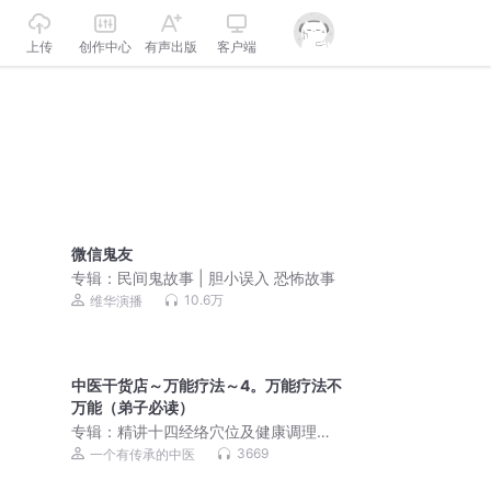
上传
创作中心
有声出版
客户端
微信鬼友
专辑：
民间鬼故事 | 胆小误入 恐怖故事
10.6万
维华演播
中医干货店～万能疗法～4。万能疗法不
万能（弟子必读）
专辑：
精讲十四经络穴位及健康调理
（中医家传经验心得）
3669
一个有传承的中医