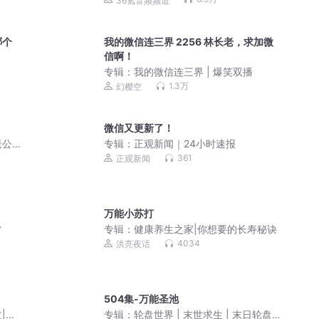
36氪音频频道
哪个
我的微信连三界 2256 林长老，求加微
信啊！
专辑：
我的微信连三界 | 爆笑双播
1.3万
幻樱空
微信又更新了！
老公
专辑：
正观新闻｜24小时速报
361
正观新闻
万能小苏打
常
专辑：
健康养生之家|你想要的长寿秘诀
4034
洪亮夜话
504集-万能圣池
|每
专辑：
轮盘世界 | 末世求生 | 末日轮盘 |