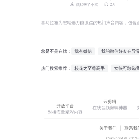
天5分钟听一篇好作文
2万
默默来了小窝
喜马拉雅为您精选万能微信的热门声音内容，包含
我有微信
我的微信好友在异
您是不是在找：
我的诸神微信系统
三界微信
校花之至尊高手
女侠可敢饶
热门搜索推荐：
超神时空微信
微信修仙
鸿末纪元
火影之超强萝莉
酒剑四方
云剪辑
开放平台
在线音频剪辑神器
对接海量精彩内容
关于我们
联系我
Copyright © 2012-