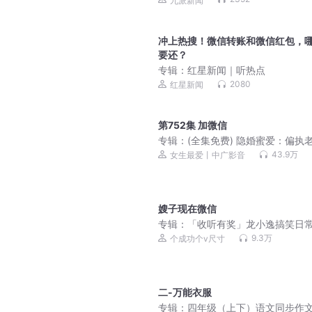
九派新闻
冲上热搜！微信转账和微信红包，
要还？
专辑：
红星新闻｜听热点
2080
红星新闻
第752集 加微信
专辑：
(全集免费) 隐婚蜜爱：偏执
宠上瘾（爆更！）
43.9万
女生最爱丨中广影音
嫂子现在微信
专辑：
「收听有奖」龙小逸搞笑日
9.3万
个成功个v尺寸
二-万能衣服
专辑：
四年级（上下）语文同步作文