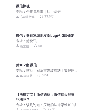
微信惊魂
专辑：
午夜鬼故事｜胆小勿进
33.6万
东叔讲故事
微信：微信私密朋友圈bug已彻底修复
专辑：
鲸快讯
99
新京报
第102集 微信
专辑：
软肋丨别后重逢玻璃糖丨狐狸尾x
来财丨多人有声剧
6151
cv狐狸尾
【法律定义】微信嫖娼：微信聊天涉黄
犯法吗？
专辑：
谈刑论道：罗翔的法律思维100讲
3.4万