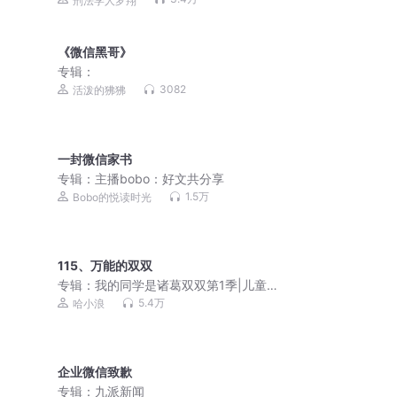
刑法学人罗翔
《微信黑哥》
专辑：
3082
活泼的狒狒
一封微信家书
专辑：
主播bobo：好文共分享
1.5万
Bobo的悦读时光
115、万能的双双
专辑：
我的同学是诸葛双双第1季|儿童睡
前故事|校园故事
5.4万
哈小浪
企业微信致歉
专辑：
九派新闻