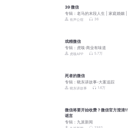
39 微信
专辑：
老马的末段人生 | 家庭婚姻 |
感悟
36
有声公馆
戏精微信
专辑：
虎嗅·商业有味道
5.7万
虎嗅APP
死者的微信
专辑：
晓东讲故事-大案追踪
1.6万
晓东讲故事
微信将要开始收费？微信官方澄清1
谣言
专辑：
九派新闻
2352