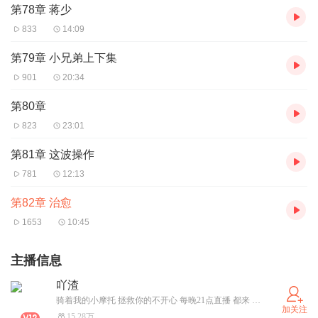
第78章 蒋少
833
14:09
第79章 小兄弟上下集
901
20:34
第80章
823
23:01
第81章 这波操作
781
12:13
第82章 治愈
1653
10:45
主播信息
吖渣
骑着我的小摩托 拯救你的不开心 每晚21点直播 都来 来 来 来啊 (微 信 小说群) liulei4443
加关注
15.28万