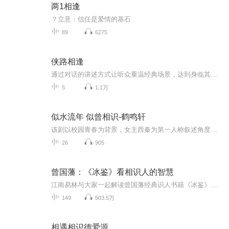
两1相逢
？立意：信任是爱情的基石
89
6275
侠路相逢
通过对话的讲述方式让听众重温经典场景，达到身临其境、醉生梦死的程度。
5
1.1万
似水流年 似曾相识-鹤鸣轩
该剧以校园青春为背景，女主西秦为第一人称叙述角度，讲述了“我”与男友、闺蜜之间的轻松、有趣及曲折、浪漫的故事。 剧中有购款够帅，却总是与女主误会不断的“蓝神”男主苏辞；还有半路冒出来身世可怜、和我同父异母的姐姐、“极有心机”的姚塬塬；以及...
26
905
曾国藩：《冰鉴》看相识人的智慧
江南易林与大家一起解读曾国藩经典识人书籍《冰鉴》这部《冰鉴》与其说是一本书，还不如说是一本小册子，一共七章，据好事者统计，不算注解，一共只有2269个字。但是大家要知道，古人写文章是用文言文，四六八句成章，对偶对仗，言简意赅，文字虽不多，但...
149
503.5万
相遇相识德爱源