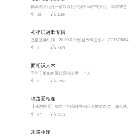
德爱源文化是一家以践行弘扬中华传统文化、本源智慧文化、儒释道文化为一体的综合性智慧道场。“以德为根 以爱为本 聚天地之炁 行大道之学”是我们的宗旨，始终坚持以本源智慧和高维能量相结合，让中华传统文化更好的服务于生命，指引人类走向光明为根本，为此我们愿终生践行，永世不辍。
16
2199
初相识冠歌专辑
直播互动时间：20.00-0.00粉丝专属互动v：CC1579064主播介绍：00后金牛座医学生情感电台主播｜心理咨询师｜情感自媒体博主微信视频号/微博/抖音/Q音/网易云/公众号/小红书同名搜索：宋初恩beryl专辑介绍：这里是“初相识”专属冠歌专辑，你们听我唱，我唱...
4
1.5万
面相识人术
学习了解如何通过面相去看一个人
9
6392
狭路爱相逢
【强烈推荐】如果当初和现在都只是擦肩而过，那么就不会如此纠结。【内容介绍】如果当初和现在都只是擦肩而过，那么就不会如此纠结。可当牵绊开始滋长，再迥异的世界也会有交汇点，再顺直的平行线也会倾斜。【主播/作者简介】作者：宋丽晅，笔名：携爱再漂流主播：张峻赫、高彭宇...
27
3.1万
末路相逢