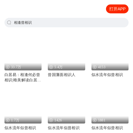
打开APP
相逢曾相识
33.7万
5.4万
4153
白居易：相逢何必曾
曾国藩面相识人
似水流年似曾相识
相识|唯美解读白居易
的诗与人生
1.7万
1426
1881
似水流年似曾相识
似水流年似曾相识
似水流年似曾相识