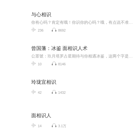
与心相识
你有心吗？肯定有哦！你识你的心吗？哦，有点说不准。你懂你的心吗？哦，回答起来有点难度。你爱你的心吗？哦，这个问题有点玄。好吧，亲爱的。要是有人这样问我，我的回答也和你差不多哦。所以，希望你来听听这个专辑，或许它能让你和自己的心，建立起一...
236
8692
曾国藩：冰鉴 面相识人术
公眾號：玖月塔罗占星期待与你相遇冰鉴，这两个字是什么意思呢？鉴，就是镜子。唐太宗曾经说过：“以铜为鉴，可以正衣冠；以人为鉴，可以明得失；以史为鉴，可以知兴替”。还有一种解释是镜子像冰一样光洁，比喻明察如镜。
10
8146
玲珑宜相识
42
1432
面相识人
14
3.1万