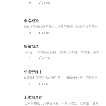
45
8.5万
末路相逢
她在大学时代曾拥有令人艳羡的爱情。他是学校里风光无限的才子。然而社会的现实却将二人分开。直到她遇上另一光彩夺目的青年才俊，才再度义无反顾地陷入爱里，谁知最后仍旧黯然收场。可是纠缠并没有结束，两年之后，三人再次相逢，继续未完的故事…………
45
9536
狭路相逢
duang......手握葵花宝典，决胜职场巅峰，求职路，不平坦。【狭路相逢】勇者胜，我们在这等你呦！约吧~
9
1.7万
相逢宁静中
在喧嚣世间寻一方静谧角落，《相逢宁静中》用温柔声线包裹岁月静好。这里有治愈絮语、自然白噪音与心灵独白，陪你在独处时光里，随行星的白风邂逅宇宙的澄澈与温柔。
3
137
山水相逢处
山水有相逢，万事皆我愿。平凡人成就一代剑主，便做不平凡之事。