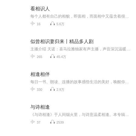
看相识人
每个人都有自己的相貌，即面相，而面相中又蕴含着很多的神秘因素。健康和福祸也有预示。作为民间相法传承人，袁布衣在这里提点一些。更多是让各位了解民间相法的高深。
16
5.6万
似曾相识妻归来丨精品多人剧
主播介绍 天诺：喜马拉雅独家有声主播，声音深沉温暖，一个有温度的有声演播者代表作《当爱从未走远》《似曾相识妻归来》《大唐好相公》《阴阳同修》《神荒 纪》元气柱呀：喜马拉雅可爱担当！代表作《重生八零之陆少宠妻无度》《变身废宅萝莉》《隐婚影后...
265
45.4万
相逢相伴
每日一书、朗读、连播的故事感悟生活的美好，唤醒你的耳朵
330
2.9万
与诗相逢
《与诗相逢》于人间烟火里，与诗意温柔相逢。本专辑收录 50 首经典现代诗与散文诗，从林徽因、徐志摩、席慕蓉到朱自清、林清玄、泰戈尔，以温柔声线，慢读时光、静品人生。一字一句皆是温暖，一吟一诵治愈心灵。愿你在诗中，与美好、与自己温柔相逢。（本...
37
2539