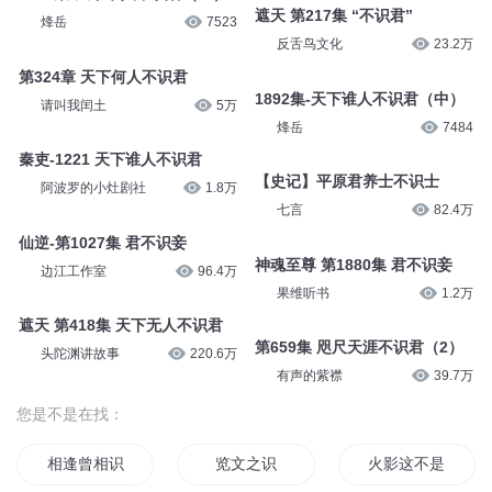
遮天 第217集 “不识君”
烽岳
7523
反舌鸟文化
23.2万
第324章 天下何人不识君
1892集-天下谁人不识君（中）
请叫我闰土
5万
烽岳
7484
秦吏-1221 天下谁人不识君
【史记】平原君养士不识士
阿波罗的小灶剧社
1.8万
七言
82.4万
仙逆-第1027集 君不识妾
神魂至尊 第1880集 君不识妾
边江工作室
96.4万
果维听书
1.2万
遮天 第418集 天下无人不识君
第659集 咫尺天涯不识君（2）
头陀渊讲故事
220.6万
有声的紫襟
39.7万
您是不是在找：
相逢曾相识
览文之识
火影这不是我认识