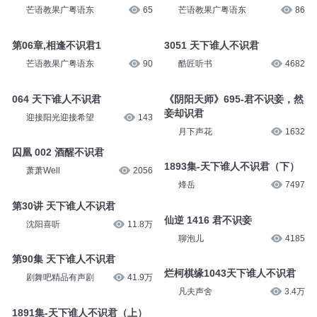
芒语教果广粤语东
65
芒语教果广粤语东
86
第06章,相逢不识君1
3051 天下谁人不识君
芒语教果广粤语东
90
酷匠听书
4682
064 天下谁人不识君
《阴阳天师》695-君不识妾，然
妾却识君
迎接阳光迎接希望
143
月下声花
1632
囚凰 002 酒醒不识君
1893集-天下谁人不识君（下）
萧萧Well
2056
烽岳
7497
第30讲 天下谁人不识君
仙逆 1416 君不识妾
沈阳喜听
11.8万
聊泡儿
4185
第90集 天下谁人不识君
烂柯棋缘1043天下谁人不识君
剧舞吧精品有声剧
41.9万
凡夫声舍
3.4万
1891集-天下谁人不识君（上）