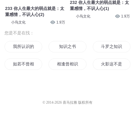
232 你人生最大的弱点就是：太
233 你人生最大的弱点就是：太
重感情，不识人心(1)
重感情，不识人心(2)
小鸟文化
1.9万
小鸟文化
1.9万
您是不是在找：
我所认识的我并不是我
知识之书
斗罗之知识至上
如若不曾相识
相逢曾相识
火影这不是我认识
认识你的很多年
美人不识君
知识时代
天下无妞不识君
物识主别路
快穿之神识一缕
© 2014-
2026
喜马拉雅 版权所有
我能识别万物
识于薇时
我识天命
神识修仙
年年月月似相识
我与你曾相识