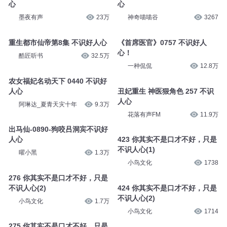
心
心
墨夜有声
23万
神奇喵喵谷
3267
重生都市仙帝第8集 不识好人心
《首席医官》0757 不识好人
心！
酷匠听书
32.5万
一种侃侃
12.8万
农女福妃名动天下 0440 不识好
人心
丑妃重生 神医狠角色 257 不识
人心
阿琳达_夏青天灾十年
9.3万
花落有声FM
11.9万
出马仙-0890-狗咬吕洞宾不识好
人心
423 你其实不是口才不好，只是
不识人心(1)
曜小黑
1.3万
小鸟文化
1738
276 你其实不是口才不好，只是
不识人心(2)
424 你其实不是口才不好，只是
不识人心(2)
小鸟文化
1.7万
小鸟文化
1714
275 你其实不是口才不好，只是