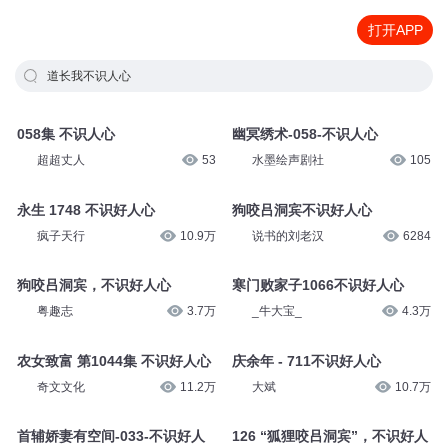
打开APP
道长我不识人心
058集 不识人心
幽冥绣术-058-不识人心
超超丈人
53
水墨绘声剧社
105
永生 1748 不识好人心
狗咬吕洞宾不识好人心
疯子天行
10.9万
说书的刘老汉
6284
狗咬吕洞宾，不识好人心
寒门败家子1066不识好人心
粤趣志
3.7万
_牛大宝_
4.3万
农女致富 第1044集 不识好人心
庆余年 - 711不识好人心
奇文文化
11.2万
大斌
10.7万
首辅娇妻有空间-033-不识好人
126 “狐狸咬吕洞宾”，不识好人