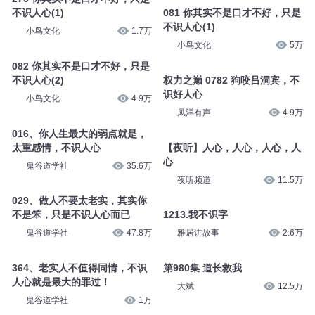
不识人心(1)
081 你其实不是口才不好，只是
不识人心(1)
小鸟文化
1.7万
小鸟文化
5万
082 你其实不是口才不好，只是
不识人心(2)
权力之巅 0782 狗咬吕洞宾，不
识好人心
小鸟文化
4.9万
凤洋有声
4.9万
016、你人生最大的弱点就是，
太重感情，不识人心
【夜听】人心，人心，人心，人
心
鬼谷道学社
35.6万
夜听频道
11.5万
029、做人不要太老实，其实你
不是笨，只是不识人心而已
1213.我不识字
鬼谷道学社
47.8万
雅居讲故事
2.6万
364、老实人不值得同情，不识
第980集 道长救我
人心就是最大的罪过！
大斌
12.5万
鬼谷道学社
1万