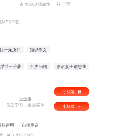
袭丨青云直上丨多人剧
1.9万
龙庙山精品故事
MP3下载。
我一无所知
知识作文
这些知识很奇怪
知识之书
知识时代
浮世三千载
仙界当辅
影后妻子别想我
豪门帝少别烦我
手机端
企业版
员工学习，企业买单
电脑端
版权声明
自律承诺
：400-838-5616