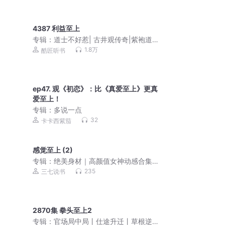
4387 利益至上
专辑：
道士不好惹| 古井观传奇|紫袍道
士绝代道人
1.8万
酷匠听书
ep47. 观《初恋》：比《真爱至上》更真
爱至上！
专辑：
多说一点
32
卡卡西紫茄
感觉至上 (2)
专辑：
绝美身材｜高颜值女神动感合集
丨想看的都在这里
235
三七说书
2870集 拳头至上2
专辑：
官场局中局丨仕途升迁丨草根逆