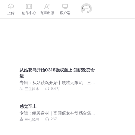
上传
创作中心
有声出版
客户端
从姑获鸟开始0318强权至上·知识改变命
运
专辑：
从姑获鸟开始丨硬核无限流丨三
生静水领衔精品多人有声剧
9.4万
三生静水
感觉至上
专辑：
绝美身材｜高颜值女神动感合集
丨想看的都在这里
267
三七说书