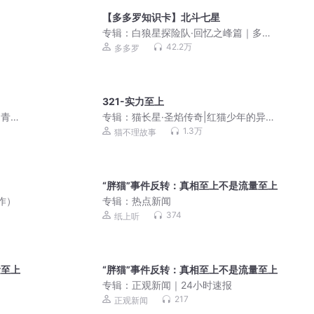
【多多罗知识卡】北斗七星
专辑：
白狼星探险队·回忆之峰篇｜多多
罗
42.2万
多多罗
321-实力至上
的青春
专辑：
猫长星·圣焰传奇|红猫少年的异能
觉醒|猫不理故事
1.3万
猫不理故事
“胖猫”事件反转：真相至上不是流量至上
作）
专辑：
热点新闻
374
纸上听
量至上
“胖猫”事件反转：真相至上不是流量至上
专辑：
正观新闻｜24小时速报
217
正观新闻