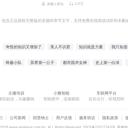
术丨都市丨悬疑恐怖灵异
3.4万
演播人骨头
，包含正品授权完整版的音频和章节文字，支持免费在线阅读试听和未删减
奇怪的知识又增加了
美人不识君
知识就是力量
我只知道
不知道我有多爱你
我识天命
冷门科普知识
道长我不识人心
终极小队
异界第一公子
都市国术女神
史上第一白泽
识
神识修仙
物识主别路
天知地知我不知
我才不是倒霉蛋
六年青春我爱过的他
穿越秦朝之我是始皇帝
主播培训
小雅智能
车联网平台
兼职副业，兴趣赚钱
智能硬件，连接赋能
自在出行，听我想听
们
公司新闻
招贤纳士
用户反馈
服务协议
隐私政策
2026
www.ximalaya.com lnc. ALL Rights Reserved
沪ICP备13027243号
客服热线