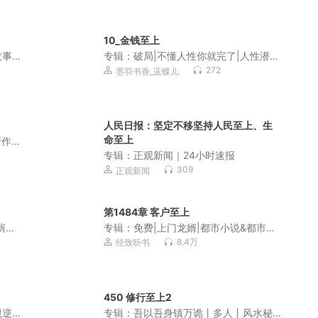
10_金钱至上
故事
专辑：
破局|不懂人性你就完了|人性潜规
则|内心强大的智慧
272
墨羽书香_蓝蝶儿
人民日报：坚定不移坚持人民至上、生
命至上
作|
专辑：
正观新闻｜24小时速报
309
正观新闻
第1484章 客户至上
演义
专辑：
免费|上门龙婿|都市小说&都市生
活&恩怨情深
8.4万
经致听书
450 修行至上2
根逆
专辑：
吾以吾身镇万诡丨多人丨风水秘