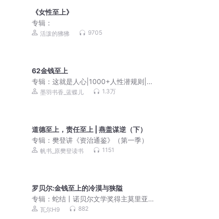
《女性至上》
专辑：
9705
活泼的狒狒
62金钱至上
专辑：
这就是人心|1000+人性潜规则|人
性认知
1.3万
墨羽书香_蓝蝶儿
道德至上，责任至上 | 燕盖谋逆（下）
专辑：
樊登讲《资治通鉴》（第一季）
1151
帆书_原樊登读书
罗贝尔:金钱至上的冷漠与狭隘
专辑：
蛇结丨诺贝尔文学奖得主莫里亚
克代表作丨法国文学殿堂级心理剖析范
882
瓦尔H9
本