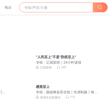
电台
“人民至上”不是“防疫至上”
专辑：
正观新闻｜24小时速报
387
正观新闻
感觉至上
|
专辑：
颜值舞姿双在线丨性感制服丨每
 全
日跳舞看不停
113
喜闻乐见能量站