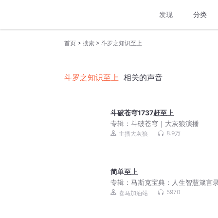
发现
分类
>
>
首页
搜索
斗罗之知识至上
斗罗之知识至上
相关的声音
斗破苍穹1737赶至上
专辑：
斗破苍穹｜大灰狼演播
8.9万
主播大灰狼
简单至上
专辑：
马斯克宝典：人生智慧箴言录
《纳瓦尔宝典》作者2026全新力作 |
5970
喜马加油站
球新书飙升榜Top1