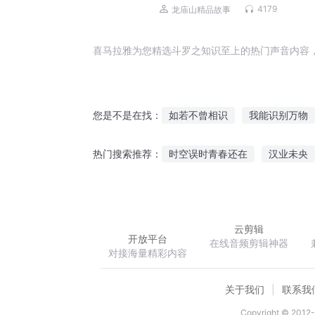
袭丨青云直上丨多人剧
4179
龙庙山精品故事
喜马拉雅为您精选斗罗之知识至上的热门声音内容
如若不曾相识
我能识别万物
您是不是在找：
超能学神知识改变命运
你知
时空误时青春还在
汉业未央
热门搜索推荐：
追寻的知识起源
我与你曾相
十色秘藏
双魂之天下鸿均
云剪辑
开放平台
在线音频剪辑神器
对接海量精彩内容
关于我们
联系我
Copyright © 2012-