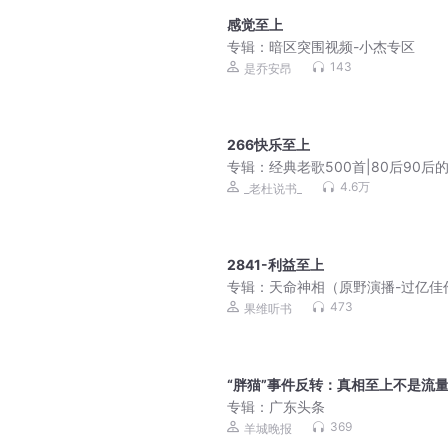
感觉至上
专辑：
暗区突围视频-小杰专区
143
是乔安昂
266快乐至上
专辑：
经典老歌500首|80后90后
回忆
4.6万
_老杜说书_
2841-利益至上
专辑：
天命神相（原野演播-过亿佳
473
果维听书
“胖猫”事件反转：真相至上不是流
专辑：
广东头条
369
羊城晚报