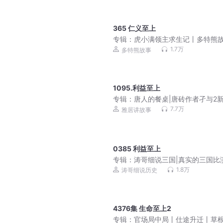
365 仁义至上
专辑：
虎小满领主求生记丨多特熊
丨山海神兽
1.7万
多特熊故事
1095.利益至上
专辑：
唐人的餐桌|唐砖作者孑与2新
历史榜一|穿越重生|VIP免费多人
7.7万
雅居讲故事
0385 利益至上
专辑：
涛哥细说三国|真实的三国比
更精彩|谢涛全新录制
1.8万
涛哥细说历史
4376集 生命至上2
专辑：
官场局中局丨仕途升迁丨草