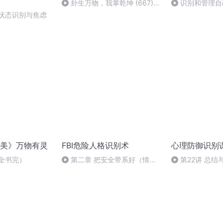
卦生万物，我掌乾坤 (667)
识别和管理自
【完】
下.mp3
良状态识别与焦虑
美》万物有灵
FBI危险人格识别术
心理防御识别
全书完）
第二章 把安全带系好（情绪
第22讲 总
不稳定型人格）4
己心理防御的“智