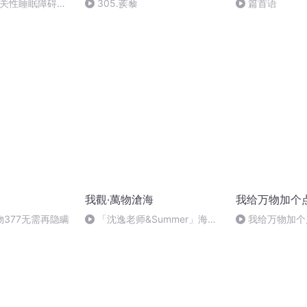
相关性睡眠障碍如
305.蒺藜
篇首语
我觀·萬物滄海
我给万物加个
377无需再隐瞒
「沈逸老师&Summer」海南
我给万物加个点
封关多艘货轮抵达！新加坡不再
是唯一选择！