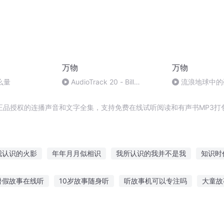
万物
万物
么量
AudioTrack 20 - Bill
流浪地球中的
Bryson014
正品授权的连播声音和文字全集，支持免费在线试听阅读和有声书MP3打
我认识的火影
年年月月似相识
我所认识的我并不是我
知识时
如若不曾相识
我识天命
览文之识
天下无妞不识君
斗罗
暑假故事在线听
10岁故事随身听
听故事机可以专注吗
大童故
缕
物识主别路
神识修仙
上听故事的句子
听手机的故事的好处
听波弟讲故事视频
可恶