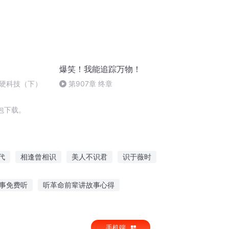
爆笑！我能追踪万物！
硬科技（下）
第907章 终章
包下载。
代
相逢曾相识
美人不识君
识于薇时
之知识至上
认识你的很多年
事免费听
听革命前辈讲故事心得
表弟故事在线听
树荫动画故事在线听
手机端