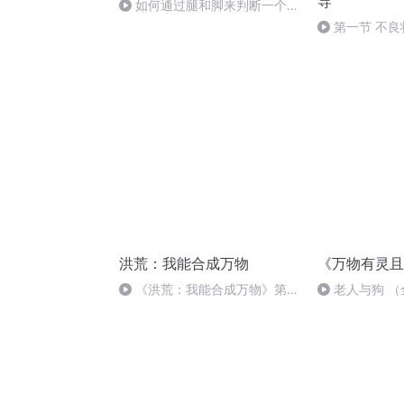
导
如何通过腿和脚来判断一个人
的心理特征？
第一节 不
洪荒：我能合成万物
《万物有灵且
《洪荒：我能合成万物》第
老人与狗 （
560集