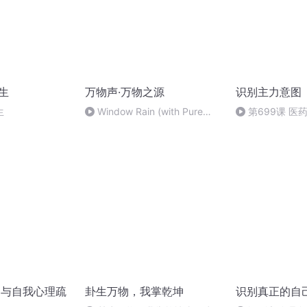
生
万物声·万物之源
识别主力意图
生
Window Rain (with Pure
第699课 医
Moods)
三大逻辑！细微
板块还有大机会
别与自我心理疏
卦生万物，我掌乾坤
识别真正的自