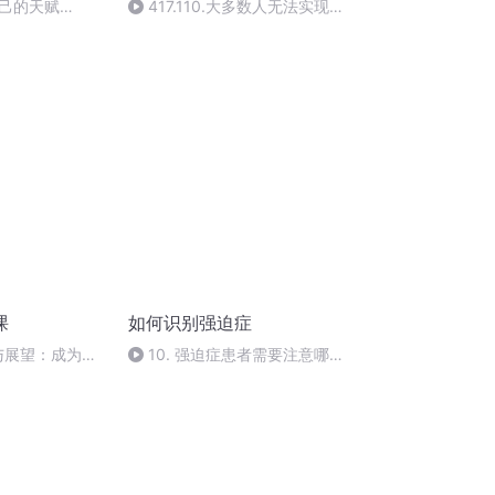
己的天赋
417.110.大多数人无法实现财
务自由都是因为缺乏耐心
课
如何识别强迫症
结与展望：成为自
10. 强迫症患者需要注意哪些
慧解码员”
饮食？