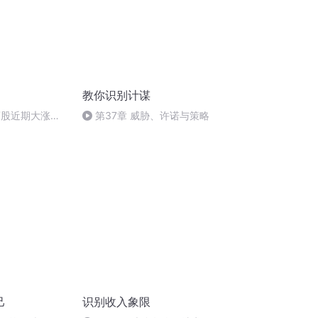
教你识别计谋
药股近期大涨，
第37章 威胁、许诺与策略
小比对，暗藏一
！
己
识别收入象限