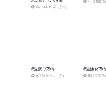
息是错的|凡人修仙
28.变性病
何治疗？
第793集 吃席（完结）
我能提取万物
我能点化万物
107.伪·神妖人（下）
我能点化万物