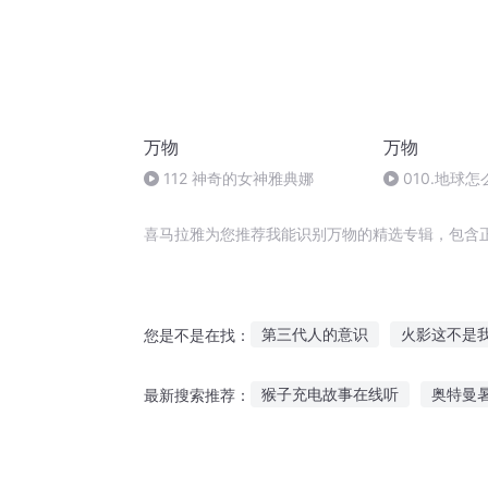
万物
万物
112 神奇的女神雅典娜
010.地球怎
喜马拉雅为您推荐我能识别万物的精选专辑，包含
第三代人的意识
火影这不是
您是不是在找：
知识之书
道长我不识人心
猴子充电故事在线听
奥特曼
最新搜索推荐：
我与你曾相识
快穿之神识一
鹦鹉语言故事在线听
儿时晚