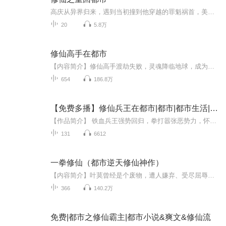
高庆从异界归来，遇到当初撞到他穿越的罪魁祸首，美女总裁凌茵茵。纠葛从此开始，美人逐渐沦陷，坏人叫苦连天。血与火伴随高庆的重修之路，爱与恨充斥着不一样的人生，江湖从此有了新传说……
20
5.8万
修仙高手在都市
【内容简介】修仙高手渡劫失败，灵魂降临地球，成为了一位校花的废材未婚夫。校花未婚妻要逼他退婚，伪善贪财的姑伯争夺家产，一个个冷漠心狠的杀手要害他性命……爷爷的病要治，美女医生的病要治……傲娇的世家千金要跟他学武术，冷艳的警花也要学……这些问题在修仙高手林牧面前都不是问题！【作者/主播简介】作者：执剑长老主播：朱山第五侠、帅叁
654
186.8万
【免费多播】修仙兵王在都市|都市|都市生活|修仙|兵王|AI多播
【作品简介】 铁血兵王强势回归，拳打嚣张恶势力，怀抱绝色白富美！救了美女之后，发现她竟然是……【作者简介】蜻蜓也打伞AI专辑，全集免费，欢迎收听，订阅可以收到更新提示～
131
6612
一拳修仙（都市逆天修仙神作）
【内容简介】叶莫曾经是个废物，遭人嫌弃、受尽屈辱，最终他选择使用拳头，任你万般强悍，我都能一拳轰碎！！！【作者简介】爱吃果冻布丁【主播介绍】胤祥/钟栩胤祥：有声小说播音，热爱演播艺术，情感表达细腻生动，代表作品《捉尸道长》《校花的贴身邪少...
366
140.2万
免费|都市之修仙霸主|都市小说&爽文&修仙流