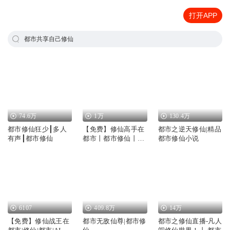
打开APP
都市共享自己修仙
74.6万
1万
130.4万
都市修仙狂少┃多人
【免费】修仙高手在
都市之逆天修仙|精品
有声┃都市修仙
都市丨都市修仙丨不
都市修仙小说
羁男主都市修仙行|AI
多播
6107
409.8万
14万
【免费】修仙战王在
都市无敌仙尊|都市修
都市之修仙直播-凡人