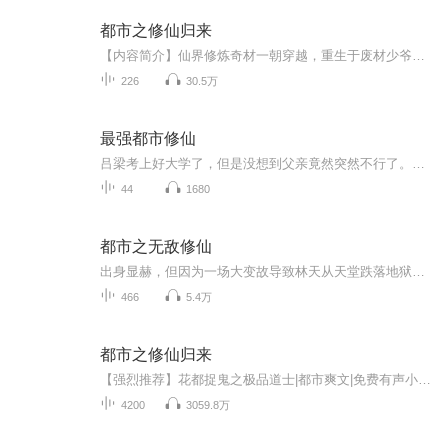
都市之修仙归来
【内容简介】仙界修炼奇材一朝穿越，重生于废材少爷之身。 为了逆天改命，再踏修仙之路。【作者/主播简介】作者：雷公子，网络小说作家。主播：大壮工作室【购买须知】1、本作品为付费有声书，前37集为免费试听，购买成功后，即可收听，可下载重复收听。2...
226
30.5万
最强都市修仙
吕梁考上好大学了，但是没想到父亲竟然突然不行了。回到家才发现了自己有传代的诅咒这回事，然后靠祖传的功法修炼了点儿门道，凭借这个慢慢出人头地。有了能力之后不断做好事，积累了足够功德，最终成功消磨了诅咒，彻底解决这个隐患，一家人好好在一起。...
44
1680
都市之无敌修仙
出身显赫，但因为一场大变故导致林天从天堂跌落地狱，幸得贵人扶持特，修得透视术，从此进入都市历练，斗贪官，灭黑帮，拳打扶桑，脚踩高丽，过上传奇人生作者：火红演播：守白
466
5.4万
都市之修仙归来
【强烈推荐】花都捉鬼之极品道士|都市爽文|免费有声小说 点此到达专辑订阅收听往期推荐：都市最强兵王|免费有声小说 点此到达专辑订阅收听修炼者境界介绍后天境，凡人领域的第1个境界，共有九重，其每重间的差距不大先天境，其每个阶段的提升难度都媲美...
4200
3059.8万