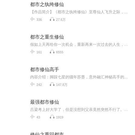
都市之纨绔修仙
【作品简介】《都市之纨绔修仙》至尊仙人飞升之际，遭宿敌暗算，重生千年之前！ 这一世，身为落魄纨绔，他发誓将不留遗憾，不负佳人，修神功，斩宿敌，登临仙界，谱写一世不败传奇！【作者/主播简介】作者：沈晨主播：春哥【购买须知】1、本作品为付费有声书，单集0.20元，购买成功后，即可收听，可下载重复收听。2、严谨翻录成任何形式，严禁在任何第三方平台传播，违者将追究法律责任。3、如在充值/购买环节遇到问题，可以通过页面左上方按钮，分享至微信内使用微信支付完成。...
336
27.6万
都市之重生修仙
假如上天再给你一次机会，重新再来一次过去的人生，你会如何选择…… 丁浩，秦城一中高三学生，因为女友嫌贫爱富，投入富二代的怀抱，一气之下，跳楼自杀，成为当时秦城一中风头无两的话题。 三千年可以做什么？ 如果别人这么问你，估计你一时间...
161
6555
都市修仙高手
内容介绍：脚踩七星的骚年苏墨，意外融汇神秘高手的灵魂印记，掌握七十二变，踏天步，天火术，手持女娲娘娘的炼妖壶，以高姿态纵横都市，专治各种不服，拥揽美女无数，成就不朽传奇，一天不装逼，他就浑身难受！作者介绍：樱花墨，网络原创作家，现驻站17K小说网。出生于河南名酒之乡宝丰县，自幼喜欢幻想世界，热爱文学写作，擅长都市异能题材。主播介绍：入目山分，有声小说主播，代表作品《我家徒弟又挂了 》《差生的自我修养》《一块板砖闯仙界》。
242
147.8万
最强都市修仙
吕梁考上好大学了，但是没想到父亲竟然突然不行了。回到家才发现了自己有传代的诅咒这回事，然后靠祖传的功法修炼了点儿门道，凭借这个慢慢出人头地。有了能力之后不断做好事，积累了足够功德，最终成功消磨了诅咒，彻底解决这个隐患，一家人好好在一起。
43
1919
修仙之重回都市