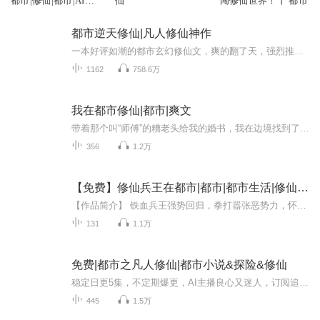
都市|修仙|都市|AI多
仙
闯修仙世界！丨 都市
播
都市逆天修仙|凡人修仙神作
一本好评如潮的都市玄幻修仙文，爽的翻了天，强烈推荐！【内容简介】战天仙尊渡劫失败重回地球，重活一世，身怀仙术，知未来，悉天下，他势必要轰轰烈烈笑傲苍穹。斗枭雄，携佳人，扩疆土，争天下！梦幻花都谁与争锋？天上地下唯我独尊！【作者/主播】作者...
1162
758.6万
我在都市修仙|都市|爽文
带着那个叫“师傅”的糟老头给我的婚书，我在边境找到了未婚妻，暗中保护她三年，把她培养成边境女战神。从边境回来，我去跟她相亲，她却说我配不上她，呵呵，故事才刚开始，慢慢来.......
356
1.2万
【免费】修仙兵王在都市|都市|都市生活|修仙|兵王|AI专辑
【作品简介】 铁血兵王强势回归，拳打嚣张恶势力，怀抱绝色白富美！救了美女之后，发现她竟然是……【作者简介】蜻蜓也打伞AI专辑，全集免费，欢迎收听，订阅可以收到更新提示～
131
1.1万
免费|都市之凡人修仙|都市小说&探险&修仙
稳定日更5集，不定期爆更，AI主播良心又迷人，订阅追更不迷路！ 【内容简介】 泱泱华夏，万载文明，掩埋了多少神异之事？一段来自荒古的传承记忆，能给一个普通少年怎样的改变？公元2000年，神州灵气复苏，观星斗，参大道，修神通，渡天劫，这是一个全...
445
1.5万