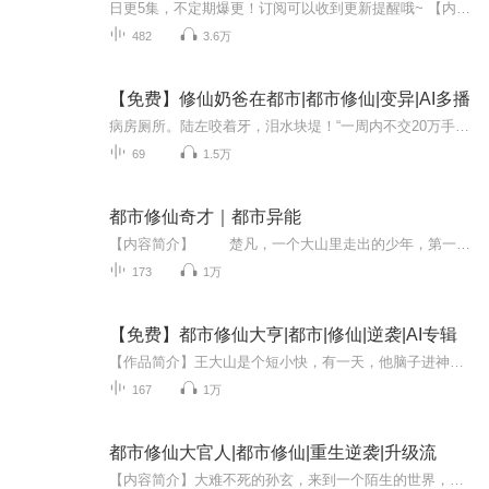
日更5集，不定期爆更！订阅可以收到更新提醒哦~ 【内容简介】 在未来都市的权力漩涡中，云海集团的传奇创始人沈青山，于弥留之际布下一盘惊世棋局——将集团王国的35%股权，连同掌上明珠沈婕妤，托付给了一个来历成谜的男子，叶屹。这位昔日疗养院里不起眼...
482
3.6万
【免费】修仙奶爸在都市|都市修仙|变异|AI多播
病房厕所。陆左咬着牙，泪水块堤！“一周内不交20万手术，你女儿最多只能活一个月！”医生的话仿若直接判了女儿死刑。前期的治疗前前后后花了40万，他和老婆夏以安已经山穷水尽，甚至欠了一屁股债，一周时间，他们上哪儿弄20万？为了照顾女儿，夏以安不得...
69
1.5万
都市修仙奇才｜都市异能
【内容简介】 楚凡，一个大山里走出的少年，第一次英雄救美，却被人打死，埋到乱葬岗，因为一个毫不起眼的骨塔吊坠死而复生。 可是，真有这么好的事儿吗？从坟堆里爬出来，就等于是复活了吗？ 摆在他面前的，是一条看不到尽头浮桥，...
173
1万
【免费】都市修仙大亨|都市|修仙|逆袭|AI专辑
【作品简介】王大山是个短小快，有一天，他脑子进神仙了……【作者简介】西风笑AI专辑，全集免费，欢迎收听，订阅可以收到更新提示～
167
1万
都市修仙大官人|都市修仙|重生逆袭|升级流
【内容简介】大难不死的孙玄，来到一个陌生的世界，这里没有御剑飞行，有的却是冷艳高傲的美女总裁；这里没有云雾仙殿，有的却是单纯甜美的可爱妹妹；这里没有禁术灵技，有的却是修行逆天的仙女徒弟。面对灵气稀缺的世界，孙玄如何带着众人一起重登仙界？...