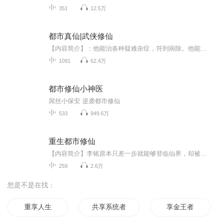
351
12.5万
都市真仙|武侠修仙
【内容简介】：他能治各种疑难杂症，符到病除。他能驱邪除鬼，任何鬼怪妖邪都逃不过他的手心。他心善，扶危救困从不吝啬。他手狠，对为恶之人杀之不手软。原本只想平静的修炼，奈何树欲静而风不止。既然无法低调，那就轰轰烈烈。手指苍天，脚踩大地，试问...
1091
62.4万
都市修仙小神医
屌丝小保安 逆袭都市修仙
533
949.6万
重生都市修仙
【内容简介】李铭原本只差一步就能够登临仙界，却被手下背叛，最终惨谈收场……但上苍有眼，一直跟随他的修仙系统在最后关头，竟然将他带回了年少修仙之初！“不管世事如何变幻，我定能再次问鼎巅峰！”拥有修仙系统，美女老师、温柔校花统统不在话下，这...
259
2.6万
您是不是在找：
重享人生
共享系统者
享金王者