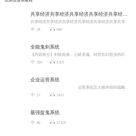
侣系统使用教程
共享经济共享经济共享经济共享经济共享经济共享经济
共享经济共享经济共享经济共享经济共享经济共享共享经济共享经济共享经济共享经济共享经济共享经济共享经济共享经济共享经济共享经济共享经济共享经济共享共享经济共享经济共享经济共享经济共享经济共享经济共享经济共享经济共享经济共享经济共享经济共享...
26
998
全能鬼剑系统
【内容简介】剑斩肉身，心斩灵魂。转世在幻想乡的叶开，身负神秘的位面种子，当他佩戴的血玉小剑散发出微弱的红光时，他平凡的人生变得不再平凡。小说，游戏，电影，乃至动漫的世界，都将带给他无尽的精彩。【作者/主播】作者：七星烈酒，网络小说作家。主...
294
2.6万
企业运营系统
运营系统五大模块组织战略：帮助企业解决定位运营陪衬的问题(定位 打法 运营陪衬 组织机构图 战区图....）薪酬系统：解决如何分钱的问题（核算帐 分钱机制 薪酬..）岗位量化：解决工作职责清晰的问题 （工作数量 工作质量）积分管理：解决如何通过颠覆传统考核方式调动员工积极性的问题（解决为自己干，保护强者）招聘系统：解决企业如何引进人才的问题 （OPP会议结构化面试）
17
1413
最强捉鬼系统
86
17.9万