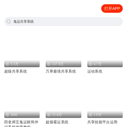
打开APP
鬼运共享系统
3.1万
337.9万
4.7万
超级共享系统
万界最强共享系统
运动系统
1601
31.4万
1.9万
田老师五鬼运财局伴
超级霉运系统
共享技能平台运用