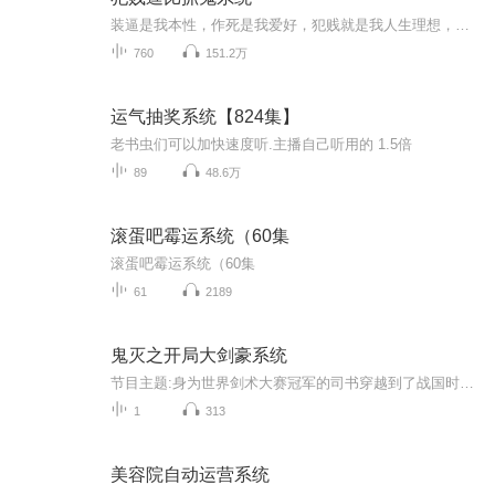
装逼是我本性，作死是我爱好，犯贱就是我人生理想，正所谓系统在手天下我有，一个逗比系统跟一个犯贱之人的犯贱故事。
760
151.2万
运气抽奖系统【824集】
老书虫们可以加快速度听.主播自己听用的 1.5倍
89
48.6万
滚蛋吧霉运系统（60集
滚蛋吧霉运系统（60集
61
2189
鬼灭之开局大剑豪系统
节目主题:身为世界剑术大赛冠军的司书穿越到了战国时期的鬼灭世界，觉醒大剑豪系统，成为继国兄弟的弟子。自此以后，他在这个世界缔造了各种属于自己的传说!鬼舞辻无惨：面对继国缘一，我还可以逃跑，但面对司书，我就只有死路一条继国缘一：你的实力已经...
1
313
美容院自动运营系统