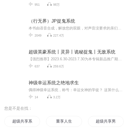
951
98万
（行无界）JP捉鬼系统
本书由语音合成，解放您的双眼，对声音没要求的亲们欢迎收听，因为是语音合成，所以更新会比较快，每天有几十张，一本书完本欢迎大家推荐新书。求好书，没播过的书，完本优先，完本小说一天100章，没完本的更新到最新章节后一周一更。没事可以来我直播间听听歌，要加更什么的也可以来直播间和我说一下---------------------------------------------------------------------------------------------------...
2049
227.4万
超级英豪系统丨灵异丨诡秘捉鬼丨无敌系统
【强烈推荐】2023.6.30-2023.7.30为本专辑新品推广期，限时免费1个月；第65集开始收费，0.2元/集，会员免费收听；日更5集，不定时爆更，多多评论订阅可加更哦~【内容介绍】“叮咚！我是超级恶灵系统，已开发你的大脑……”乡村高中生机缘巧合下得到了超级...
637
259.6万
神级幸运系统之绝地求生
偶得神级幸运系统，称号：幸运女神的学徒？ 这算什么，我要成为幸运女神的男人！ “落到海边都能找到满配M4，这怕是开了资源挂吧？举报了举报了.” 高枭：...... “我要向蓝洞举报，这个主播看见飞机打一枪就能掉空投，肯定开挂了.” 高枭：...... “我他么就没看见这个主播跑过毒，这肯定也是开挂了，我要举报！” 高枭：...... “为什么他碰不见神仙，这绝对是开挂了，我要举报！” 高枭：他么地神仙都被我干掉了，还有，我真的不开挂！
14
3.2万
您是不是在找：
超级共享系统
重享人生
超级共享男友系统