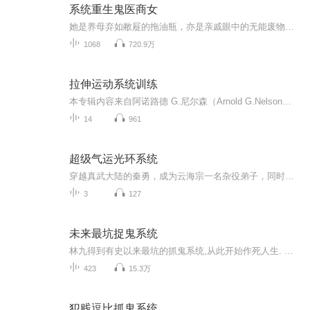
系统重生鬼医商女
她是养母弃如敝屣的拖油瓶，亦是亲戚眼中的无能废物。她是商界旷世奇才，跨国公司幕后老板，覆手翻云，擎天架海。她是国手鬼医传人，妙手回春，阎罗殿抢人的活菩萨。异能界的王者，赌石界女王，身份成谜的公子........她，身份成迷。且看她身份揭开时，如何翻天覆地！
1068
720.9万
拉伸运动系统训练
本专辑内容来自阿诺路德 G.尼尔森（Arnold G.Nelson）&尤卡·科科宁（Jouko Kokkonen）合著的《拉伸运动系统训练》。
14
961
超级气运光环系统
穿越真武大陆的秦勇，成为云海宗一名杂役弟子，同时发现，自己带有超级气运光环系统，准备展开牛气轰轰的崛起之路时，才发现，自己只具备最低等的龙套光环！这是一个悲催穿越者的努力之路，一个从龙套成长为唯一主角的传...
3
127
未来最坑捉鬼系统
林九得到有史以来最坑的抓鬼系统,从此开始作死人生. 贱要贱的有道理,玩要玩的有意义,这是一个依靠犯贱作死斩妖除魔的人生
423
15.3万
犯贱逗比抓鬼系统