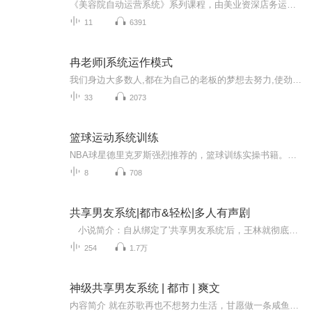
《美容院自动运营系统》系列课程，由美业资深店务运营专家杨飞老师亲自录制。杨飞老师从事美业12年，线下课程演讲超过800场，帮助众多美容院建立系统实现业绩倍增！2017年编写书籍《美容院自动运营系统之天天拓客》，2020年创立《杨飞讲堂》线上学习APP平...
11
6391
冉老师|系统运作模式
我们身边大多数人,都在为自己的老板的梦想去努力,使劲浑身解数去帮助老板实现他的梦想,生怕自己干的不好,被老板抛弃了,有没有发现身边很多人已经:忘记了自我,忘记了自己的梦想,停下来,就没有收入,没有保障,安全感严重缺失,迷茫,眼前的工作还成鸡肋....进一步咨询合作：812323142国内直销市场现状1、政策环境：受环境和政策的影响，商务部一方面扩大直销发牌，多层次直销进入准开放时代；另一方面，政府政策法规加大直销监管力度，加强直销监管新发展、新责任。2、市场环境：在市...
33
2073
篮球运动系统训练
NBA球星德里克罗斯强烈推荐的，篮球训练实操书籍。对于想系统提升篮球相关的身体素质的孩子，和孩子的家长有巨大的帮助。会帮助你建立最基本的篮球科学训练观念。
8
708
共享男友系统|都市&轻松|多人有声剧
小说简介：自从绑定了'共享男友系统'后，王林就彻底变成了一个'渣男'。每天不是在约妹子，就是在约妹子的路上。美女金主提出来的要求，在陪玩期间，会成为王林的能力，陪玩结束后，获得五星好评，还会随机永久获得其中一项能力。于是，王林在渣男'的...
254
1.7万
神级共享男友系统 | 都市 | 爽文
内容简介 就在苏歌再也不想努力生活，甘愿做一条咸鱼的时候，神秘的共享男友系统突然出现。您有新的订单，请注意查收。什么？我竟然变得帅出天际了，还凭空得到两个技能以及一百万奖励的新手大礼包。什么？任务是给下单女神当男朋友？完成任务后还能得到女...