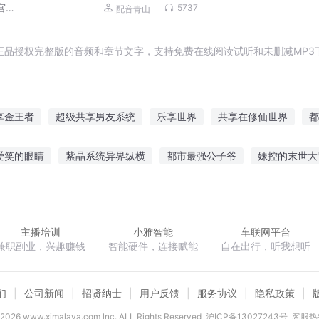
多人有声剧
宫奇
5737
配音青山
正品授权完整版的音频和章节文字，支持免费在线阅读试听和未删减MP3
享金王者
超级共享男友系统
乐享世界
共享在修仙世界
都
都市共享系统
共享分身在异界
万界最强共享系统
嗜血狂
爱笑的眼睛
紫晶系统异界纵横
都市最强公子爷
妹控的末世大
统
我能跟灵宠共享属性
万能共享奶爸
心是你心跳
冰封神魔界
重生之最强至尊
玩具箱杀人事件
主播培训
小雅智能
车联网平台
兼职副业，兴趣赚钱
智能硬件，连接赋能
自在出行，听我想听
们
公司新闻
招贤纳士
用户反馈
服务协议
隐私政策
2026
www.ximalaya.com lnc. ALL Rights Reserved
沪ICP备13027243号
客服热线