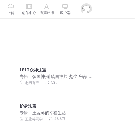
上传
创作中心
有声出版
客户端
1810众神法宝
专辑：
镇国神婿|镇国神帅|楚尘|宋颜|逆
天傻婿超级弃婿
1.3万
趣阅有声
护身法宝
专辑：
王蓝莓的幸福生活
48.8万
王蓝莓同学