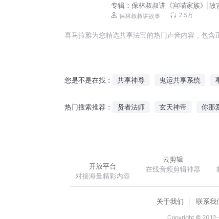
专辑：
保林叔叔讲《宫喵家族》|故
遇篇|明清二十四帝
2.5万
保林叔叔讲故事
喜马拉雅为您精选共享法宝的热门声音内容，包含
共享神尊
鬼运共享系统
您是不是在找：
重享人生
都市共享自己修仙
贤者法师
玄天神帝
你那
热门搜索推荐：
网游之资源共享
超级共享系
甜美回忆老师休想逃
我的掌
云剪辑
开放平台
在线音频剪辑神器
对接海量精彩内容
关于我们
联系我
Copyright © 2012-