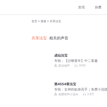
发现
分类
>
>
首页
搜索
共享法宝
共享法宝
相关的声音
成仙法宝
专辑：
【沙雕童年】中二童趣
3091
蛋沫倾声
第4554章法宝
专辑：
女神的贴身高手｜免费小说
听｜美女爽文
2.8万
免费有声小说AI