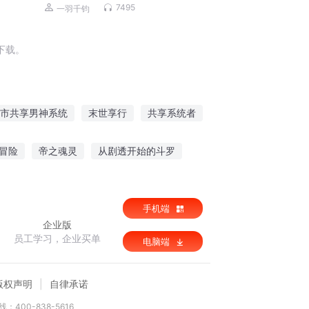
侠 | 霸榜玄幻巨作 | VIP免费 | 多人有声
7495
一羽千钧
剧
下载。
市共享男神系统
末世享行
共享系统者
妃之与君共享天下
神级共享男神系统
冒险
帝之魂灵
从剧透开始的斗罗
DC家的骑士
弃天逆少
手机端
企业版
员工学习，企业买单
电脑端
版权声明
自律承诺
：400-838-5616