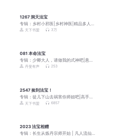
1267 洞天法宝
专辑：
乡村小邪医|乡村神医|精品多人有
声剧
3万
天下书盟
081 本命法宝
专辑：
少卿大人，请做我的式神吧|悬疑|
古言|惊悚|阴谋|权利
253
丹斐有声
2547 捡到法宝！
专辑：
徒儿下山去祸害你师姐吧|高手下
山，我有九个无敌师父
6857
天下书盟
2023 法宝相赠
专辑：
长生从炼丹宗师开始 | 凡人流仙