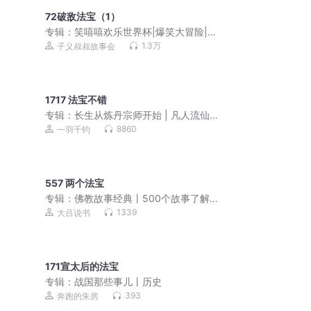
72破敌法宝（1）
专辑：
笑嘻嘻欢乐世界杯|爆笑大冒险|睡
前故事
1.3万
子义叔叔故事会
1717 法宝不错
专辑：
长生从炼丹宗师开始 | 凡人流仙
侠 | 霸榜玄幻巨作 | VIP免费 | 多人有声
8860
一羽千钧
剧
557 两个法宝
专辑：
佛教故事经典丨500个故事了解
汉传佛教
1339
大吕说书
171宣太后的法宝
专辑：
战国那些事儿丨历史
393
奔跑的朱房