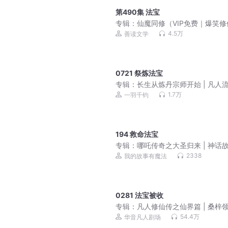
第490集 法宝
专辑：
仙魔同修（VIP免费｜爆笑修
周琢岩&七弦）
4.5万
善读文学
0721 祭炼法宝
专辑：
长生从炼丹宗师开始 | 凡人
侠 | 霸榜玄幻巨作 | VIP免费 | 多
1.7万
一羽千钧
剧
194 救命法宝
专辑：
哪吒传奇之大圣归来 | 神话故
睡前故事
2338
我的故事有魔法
0281 法宝被收
专辑：
凡人修仙传之仙界篇 | 桑梓
演播&凡人流 多人剧
54.4万
华音凡人剧场