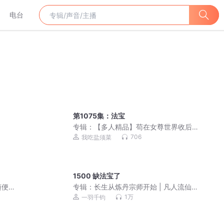
电台
第1075集：法宝
专辑：
【多人精品】苟在女尊世界收后
宫|女权|爆笑异世修仙
706
我吃盐须菜
1500 缺法宝了
随便
专辑：
长生从炼丹宗师开始 | 凡人流仙
侠 | 霸榜玄幻巨作 | VIP免费 | 多人有声
1万
一羽千钧
剧