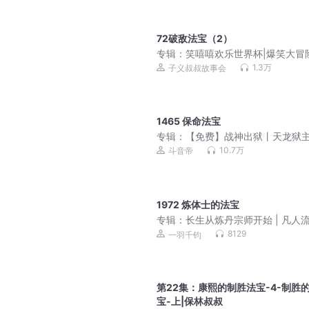
72破敌法宝（2）
专辑：
笑嘻嘻欢乐世界杯|爆笑大冒
前故事
1.3万
子义叔叔故事会
1465 保命法宝
专辑：
【免费】战神出狱丨天龙狱
绝世天骄丨爆款上门龙婿
10.7万
斗音帝
1972 炼体士的法宝
专辑：
长生从炼丹宗师开始 | 凡人
侠 | 霸榜玄幻巨作 | VIP免费 | 多
8129
一羽千钧
剧
第22集：康熙的制胜法宝-4-制胜
宝-上|保林叔叔