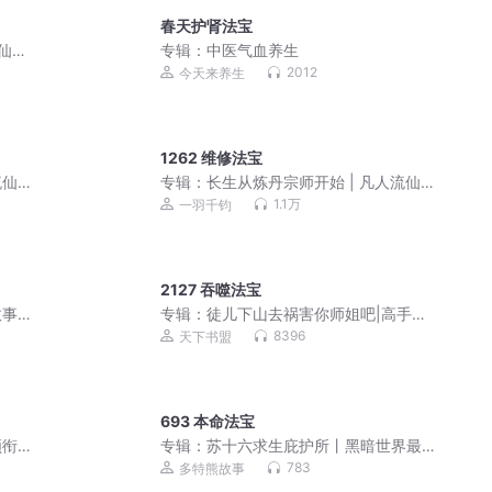
春天护肾法宝
仙｜
专辑：
中医气血养生
2012
今天来养生
1262 维修法宝
流仙
专辑：
长生从炼丹宗师开始 | 凡人流仙
人有声
侠 | 霸榜玄幻巨作 | VIP免费 | 多人有声
1.1万
一羽千钧
剧
2127 吞噬法宝
事 |
专辑：
徒儿下山去祸害你师姐吧|高手下
山，我有九个无敌师父
8396
天下书盟
693 本命法宝
领衔
专辑：
苏十六求生庇护所丨黑暗世界最
后一抹光丨多特熊故事
783
多特熊故事