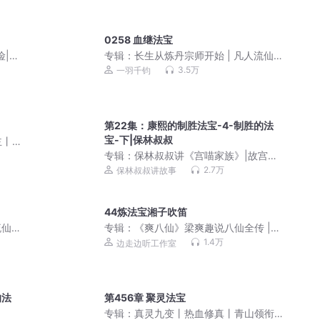
0258 血继法宝
险|睡
专辑：
长生从炼丹宗师开始 | 凡人流仙
侠 | 霸榜玄幻巨作 | VIP免费 | 多人有声
3.5万
一羽千钧
剧
第22集：康熙的制胜法宝-4-制胜的法
宝-下|保林叔叔
主丨
专辑：
保林叔叔讲《宫喵家族》|故宫奇
遇篇|明清二十四帝
2.7万
保林叔叔讲故事
44炼法宝湘子吹笛
流仙
专辑：
《爽八仙》梁爽趣说八仙全传 |
人有声
一本正经笑谈八仙故事 | 民间传奇 中国
1.4万
边走边听工作室
故事
的法
第456章 聚灵法宝
专辑：
真灵九变丨热血修真丨青山领衔