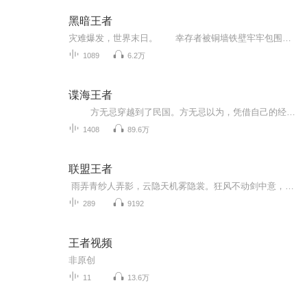
黑暗王者
灾难爆发，世界末日。 幸存者被铜墙铁壁牢牢包围，在壁内建立新的秩序…… 权欲，信仰，黑暗互相渗透，层层烙印在人心的各个角落。 病毒肆虐，人的本来面目何在？ “我不想生存，我想活着。”——杜迪安
1089
6.2万
谍海王者
方无忌穿越到了民国。方无忌以为，凭借自己的经验和能力，还有对大局的先知，就算不能大杀四方，威名赫赫，至少也能杀的日谍和汉奸魂飞魄散，屁滚尿流。
1408
89.6万
联盟王者
雨弄青纱人弄影，云隐天机雾隐裳。狂风不动剑中意，莫忘相思见余音。英雄异界来了一位异客，武道之途，恩怨情仇，一柄天罪神剑，一身奇异体质，开起了强者之路……前进的道路崎岖不平，只因红颜相伴，一路坚持到底，结下不解情缘……
289
9192
王者视频
非原创
11
13.6万