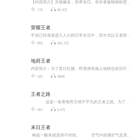
【内容简介】灾难爆发，世界末日。幸存者被铜墙铁壁牢牢包围，在壁内建立新的秩序……权欲，信仰，黑暗互相渗透，层层烙印在人心的各个角落。病毒肆虐，人的本来面目何在？“我不想生存，我想活着。”——杜迪安文字版权方：阅文听书【作者/主播简介】作者...
775
85.3万
荣耀王者
手游已经渐渐进入人们的日常生活中，其中尤以王者荣耀火热，苏哲被自己的女友缠着打游戏，他早已放弃了游戏，没想到自己的女友居然因此放弃了他，于是他一怒之下以绝强的姿态重新回归游戏世界，一举崛起。 为了游戏里的皮肤,女友竟然背着我…… 百星荣耀王者强势回归,手把手教你上王者!
852
661.3万
地府王者
内容简介：为了昔日红颜，即便身死魂入地狱也依旧不愿投胎转世；忘川河中千年煎熬，只为生前一世记忆；不惧危险降临大陆，只为再续前世姻缘。为红颜，不惜上刀山火海；为兄弟，更是胆肝相照；谁敢触之逆鳞，如天子之怒，伏尸百万，血流千里……作者：哎呦吼
181
9606
王者之路
这是一条香艳而又绝不平凡的王者之路。为了生存，为了自己所爱的人，姓赋晨开始了强者修炼之旅，阻止他前进的，有诱惑，有威胁，更有无穷无尽的追杀;而伴随他前进的，则是冥冥之中早已与他有着千丝万缕联系的美女，十二时辰，十二星座，二十四节，三十六罡……茫茫修神路，逍遥红尘中!
467
5.4万
末日王者
林超一醒来就觉得不对劲。 空气中的腐烂气息竟然消失了，没有一点异味，呼吸变得十分舒畅，这样清新的空气，别说是荒野聚民地，就算是b级基地市中都略微逊色！ “这是哪？”林超立刻睁开眼。 视线中是一个十几平方米的陌生房间，面积并不大，摆设却非常奢华，有旧时代的软床，耗电能吊灯，以及基因研究人员才舍得购买的电脑等等，并且房间干净得有些夸张，别说血污和异臭，就连灰尘都看不见几处！ 这是怎么回事？我不是被觉醒者杀了么？ 林超的记忆还停留在前世的最后一刻……