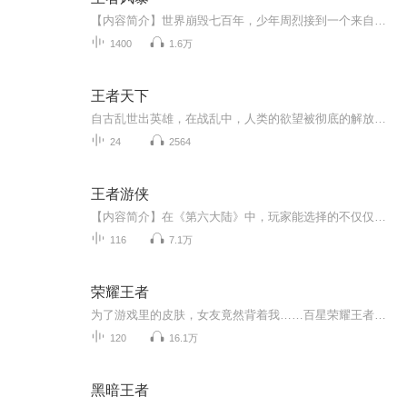
【内容简介】世界崩毁七百年，少年周烈接到一个来自七百年前的电话，使他从此踏上了追寻世界奥秘的道路。这里是新的纪元，开拓者激发古老的血脉，踏着前人的脚步前行，他们相信自己终将升华。【作者/主播简介】作者：古剑锋，网络文学知名作家，开创了星际...
1400
1.6万
王者天下
自古乱世出英雄，在战乱中，人类的欲望被彻底的解放了这正是历经五百年的大战乱时代——春秋战国时代！本故事参照历史故事改编，并非历史真事，仅供娱乐！特此声明！
24
2564
王者游侠
【内容简介】在《第六大陆》中，玩家能选择的不仅仅是练级打怪，只要你努力了，在任何地方你都能发光发热。 传奇工匠，驯龙师，巨商，甚至成为一名国王，只要你想，就都有可能做到。 而重新发现游戏乐趣的何枫表示他都想试试……【作者/主播简介】作者：七...
116
7.1万
荣耀王者
为了游戏里的皮肤，女友竟然背着我……百星荣耀王者强势回归，手把手教你上王者！ 长歌。 IOS一区绚烂刀锋的荣耀王者，以101星最先问鼎榜首的位置，却在暑假结束之后神秘失踪。 国服上榜关羽、国服上榜花木兰，在高手云集的IOS一区有着“最强上单”的称号，只可惜这位神秘高手，已经有整整两个月的时间没有上线了。 “这次，要出手了吗？” 感谢您收听《荣耀王者》，喜欢的话，记得关注订阅呦！
120
16.1万
黑暗王者