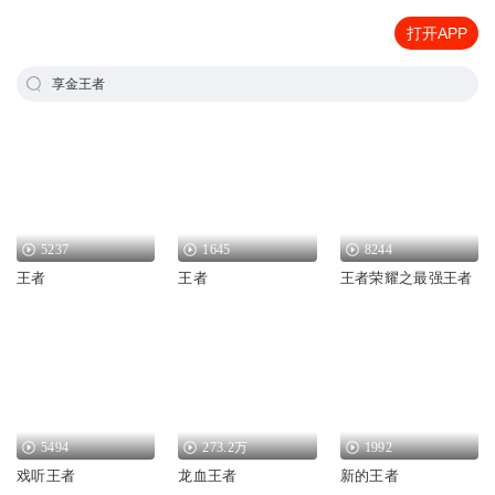
打开APP
享金王者
5237
1645
8244
王者
王者
王者荣耀之最强王者
5494
273.2万
1992
戏听王者
龙血王者
新的王者