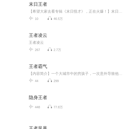
末日王者
【希望大家去看专辑《末日怪才》，正在火爆！】末日王者！（观看的帮忙评个分哈，记得点赞，关注！）
10
46.5万
王者凌云
王者凌云
267
2.7万
王者霸气
【内容简介】一个大城市中的穷孩子，一次意外导致他的命运的改变。一个屌丝不断的学习成长闯荡天星大陆，世界的巅峰，王者之间的争斗，尽显王者霸气 。“飘飘你真美飘飘你真性感” “飘飘你别打了我知道错了～～～～啊”“我的底线就是我的家人，所以你必...
44
299
隐身王者
448
77.8万
王者风暴