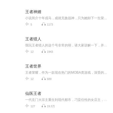
王者神婿
小说简介十年戎马，成就无敌战神，只为她卸下一生荣耀，守护心中所爱！
5
1173
王者猎人
我玩王者猎人的这个号非常的弱，请大家谅解一下，并且我更新的可能也没有那么快，我都在努力的改进
12
1943
王者世界
王者荣耀，作为一款现在热门的MOBA类游戏，深受的年龄段的玩家的喜爱。不过我们的主角不但爱玩游戏，而且进入了游戏之中。更新时间：星期五，星期六播讲：笨猪妈妈与她的笨猪代表作：《王者小课堂》《鸭妈妈原创系列故事》作者：新手作者，黑夜里的鹰
12
689
仙医王者
一代玄门大宗主重生到现代都市，刁蛮任性的女店主，性感妖娆的御姐，青春可爱的大小姐，纯真呆萌的小萝莉……各色美女慕名求医，纷至沓来。 妙医圣手，治宠治人，边行医边修炼，顺便为**们排忧解难。 且看最牛仙医如何混迹花都，逍遥称王！
127
19.3万