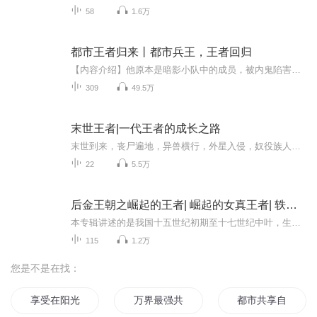
58
1.6万
都市王者归来丨都市兵王，王者回归
【内容介绍】他原本是暗影小队中的成员，被内鬼陷害导致成员大半死去…… 他叫叶凌，沾满鲜血的双手依旧紧握双枪。 犯我兄弟者，虽远必诛！ 都市兵王王者回归，脚踩纨绔富二代，怀拥美丽俏佳人。 ...
309
49.5万
末世王者|一代王者的成长之路
末世到来，丧尸遍地，异兽横行，外星入侵，奴役族人，曾经的家园沦为废墟。张易，远古黄帝部落的纯正血脉，带领幸存的人类灭丧尸，诛异兽，联合地底文明共抗外星入侵。尸山血海，纵横捭阖，最终成就一代王者的不朽传奇。欢迎收听 《末世王者》作者：龙场悟心演播：风尘十三
22
5.5万
后金王朝之崛起的王者| 崛起的女真王者| 轶隆演播
本专辑讲述的是我国十五世纪初期至十七世纪中叶，生活在长白山地区的女真人，如何生存、发展和壮大的故事。展示的是在明朝中后期那一百多年间，作为女真人的一支，努尔哈赤和他的先祖们，如何韬光养晦，积蓄力量，进而趁明王朝后期极度腐败之机，巧妙地利...
115
1.2万
您是不是在找：
享受在阳光下
万界最强共享系统
都市共享自己修仙