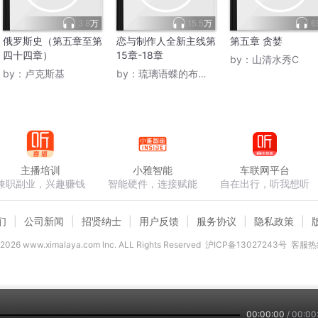
3.8万
15.5万
6
俄罗斯史（第五章至第
恋与制作人全新主线第
第五章 贪婪
四十四章）
15章-18章
by：
山清水秀C
by：
卢克斯基
by：
琉璃语蝶的布偶猫
主播培训
小雅智能
车联网平台
兼职副业，兴趣赚钱
智能硬件，连接赋能
自在出行，听我想听
们
公司新闻
招贤纳士
用户反馈
服务协议
隐私政策
2026
www.ximalaya.com lnc. ALL Rights Reserved
沪ICP备13027243号
客服热线
00:00:00
/
00:00