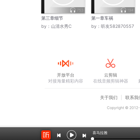
753
194
第三章细节
第一章车祸
by：
山清水秀C
by：
听友582870557
开放平台
云剪辑
对接海量精彩内容
在线音频剪辑神器
关于我们
联系我
Copyright © 2012-
喜马拉雅