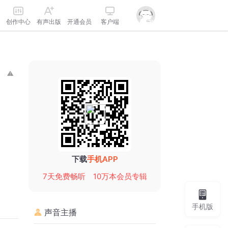
创作中心
有声出版
开通会员
客户端
下载
手机APP
7天免费畅听
10万本会员专辑
手机版
声音主播