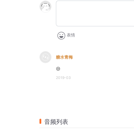
表情
糖水青梅
😒
2019-03
音频列表