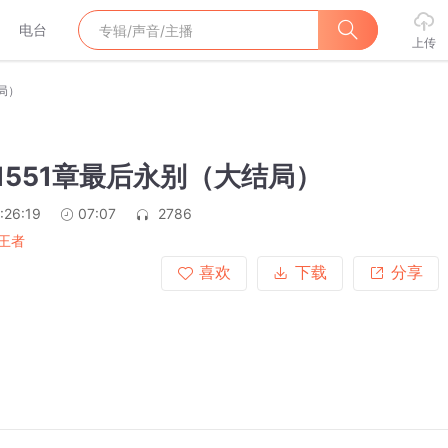
电台
上传
结局）
第1551章最后永别（大结局）
:26:19
07:07
2786
王者
喜欢
下载
分享