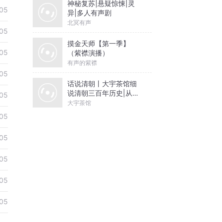
神秘复苏|悬疑惊悚|灵
05
异|多人有声剧
北冥有声
05
摸金天师【第一季】
05
（紫襟演播）
有声的紫襟
05
话说清朝丨大宇茶馆细
说清朝三百年历史|从努
05
尔哈赤到末代皇帝溥仪|
大宇茶馆
康熙雍正乾隆
05
05
05
05
05