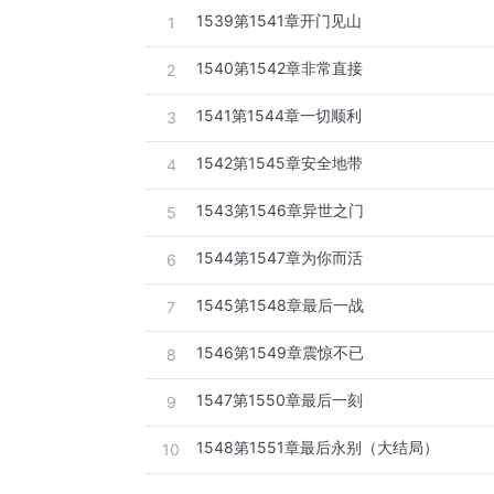
1539第1541章开门见山
1
1540第1542章非常直接
2
1541第1544章一切顺利
3
1542第1545章安全地带
4
1543第1546章异世之门
5
1544第1547章为你而活
6
1545第1548章最后一战
7
1546第1549章震惊不已
8
1547第1550章最后一刻
9
1548第1551章最后永别（大结局）
10